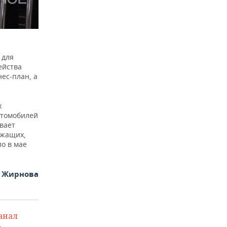
 для
ейства
ес-план, а
х
втомобилей
ивает
ужащих,
о в мае
я Жирнова
анал