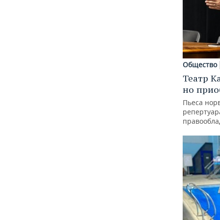
Общество
Театр К
но прио
Пьеса норв
репертуар
правообла