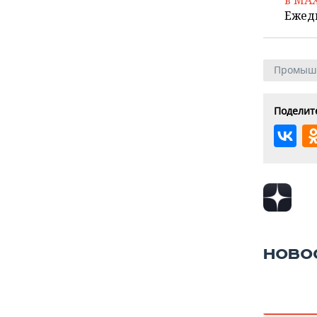
в MA
Ежед
Промыш
Поделите
НОВО