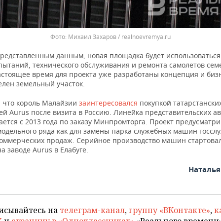
Михаил Захаров / realnoevremya.ru
представленным данным, новая площадка будет использоваться
спытаний, технического обслуживания и ремонта самолетов сем
астоящее время для проекта уже разработаны концепция и бизн
елен земельный участок.
 что король Малайзии
заинтересовался
покупкой татарстански
ей Aurus после визита в Россию. Линейка представительских а
ается с 2013 года по заказу Минпромторга. Проект предусматр
модельного ряда как для замены парка служебных машин госсл
 коммерческих продаж. Серийное производство машин стартовал
на заводе Aurus в Елабуге.
Наталь
исывайтесь на
телеграм-канал
,
группу «ВКонтакте»
,
к