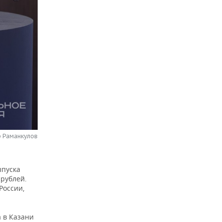
р Раманкулов
ыпуска
 рублей.
России,
 в Казани