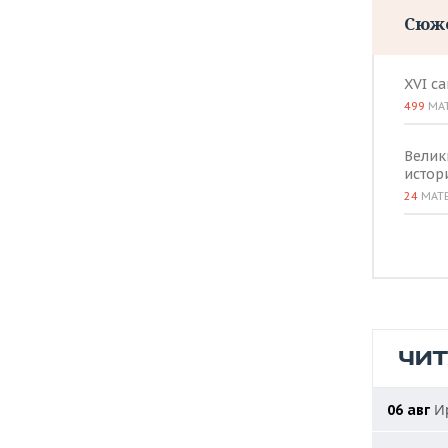
Сюж
XVI с
499
МА
Велик
истор
24
МАТ
ЧИ
Ир
06 авг