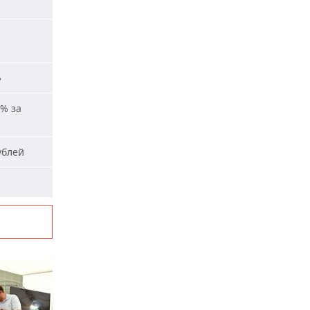
и
»
% за
ублей