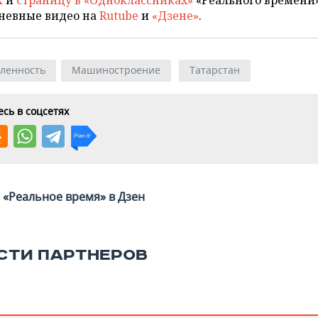
X
и
страницу в «Одноклассниках»
«Реального времени»
невные видео на
Rutube
и
«Дзене»
.
ленность
Машиностроение
Татарстан
сь в соцсетях
«Реальное время» в Дзен
СТИ ПАРТНЕРОВ