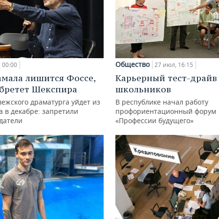
Общество
00:00
27 июл, 16:15
амала лишится Фоссе,
Карьерный тест-драйв
бретет Шекспира
школьников
ежского драматурга уйдет из
В республике начал работу
а в декабре: запретили
профориентационный форум
датели
«Профессии будущего»