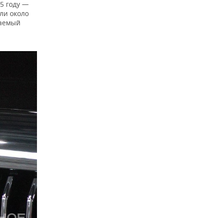
5 году —
ли около
гаемый