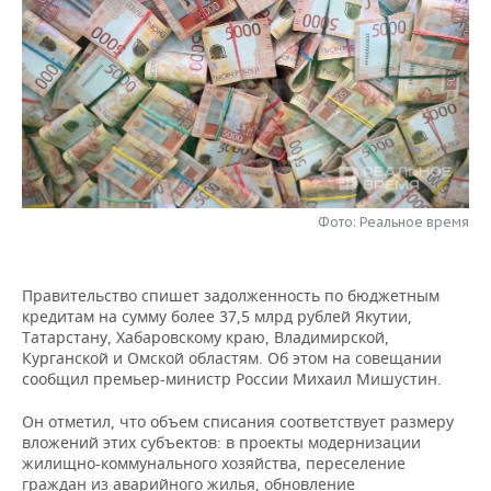
НЕФТЕХИМИЯ
РОЗНИЧНАЯ ТОРГОВЛЯ
НОВОСТИ ТЕХНОЛОГИЙ
МЕРОПРИЯТИЯ
НЕФТЬ
ТРАНСПОРТ
IT
НОВОСТИ МЕРОПРИЯТИЙ
СПОРТ
ОПК
УСЛУГИ
МЕДИА
ВЫЕЗДНАЯ РЕДАКЦИЯ
НОВОСТИ СПОРТА
ОБЩЕСТВО
ЭНЕРГЕТИКА
ТЕЛЕКОММУНИКАЦИИ
БИЗНЕС-БРАНЧИ
ФУТБОЛ
НОВОСТИ ОБЩЕСТВА
ФОТОГАЛЕРЕЯ
Фото: Реальное время
ONLINE-КОНФЕРЕНЦИИ
ХОККЕЙ
ВЛАСТЬ
СЮЖЕТЫ
ОТКРЫТАЯ ЛЕКЦИЯ
БАСКЕТБОЛ
ИНФРАСТРУКТУРА
СПРАВОЧНИК
Правительство спишет задолженность по бюджетным
кредитам на сумму более 37,5 млрд рублей Якутии,
Татарстану, Хабаровскому краю, Владимирской,
ВОЛЕЙБОЛ
ИСТОРИЯ
СПИСОК ПЕРСОН
ПОЛНАЯ ВЕРСИЯ
Курганской и Омской областям. Об этом на совещании
сообщил премьер-министр России Михаил Мишустин.
КИБЕРСПОРТ
КУЛЬТУРА
СПИСОК КОМПАНИЙ
Он отметил, что объем списания соответствует размеру
вложений этих субъектов: в проекты модернизации
ФИГУРНОЕ КАТАНИЕ
МЕДИЦИНА
жилищно-коммунального хозяйства, переселение
граждан из аварийного жилья, обновление