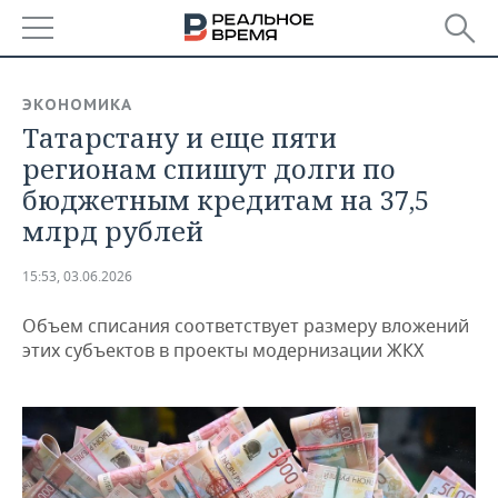
РЕГИОНЫ
ЭКОНОМИКА
Татарстану и еще пяти
БАШКОРТОСТАН
НОВОСТИ
регионам спишут долги по
ТАТАРСТАН
АНАЛИТИКА
бюджетным кредитам на 37,5
млрд рублей
УДМУРТИЯ
НОВОСТИ АНАЛИТИКИ
ЭКОНОМИКА
15:53, 03.06.2026
ДЕКЛАРАЦИИ О ДОХОДАХ
НОВОСТИ ЭКОНОМИКИ
ПРОМЫШЛЕННОСТЬ
Объем списания соответствует размеру вложений
КОРОЛИ ГОСЗАКАЗА ПФО
ФИНАНСЫ
НОВОСТИ
НЕДВИЖИМОСТЬ
этих субъектов в проекты модернизации ЖКХ
ПРОМЫШЛЕННОСТИ
ВУЗЫ ТАТАРСТАНА
БАНКИ
НОВОСТИ НЕДВИЖИМОСТИ
АВТО
АГРОПРОМ
КОМУ ПРИНАДЛЕЖАТ
БЮДЖЕТ
НОВОСТИ АВТО
БИЗНЕС
ТОРГОВЫЕ ЦЕНТРЫ
МАШИНОСТРОЕНИЕ
ТАТАРСТАНА
ИНВЕСТИЦИИ
НОВОСТИ БИЗНЕСА
ТЕХНОЛОГИИ