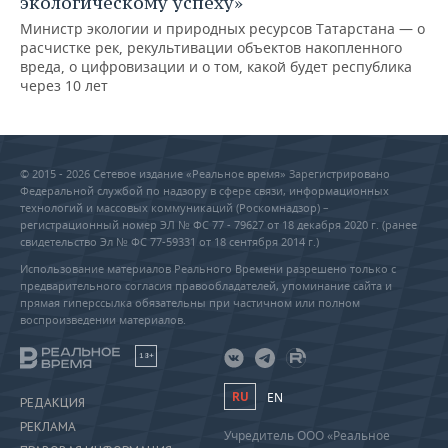
экологическому успеху»
Министр экологии и природных ресурсов Татарстана — о
расчистке рек, рекультивации объектов накопленного
вреда, о цифровизации и о том, какой будет республика
через 10 лет
© 2015 - 2026 Сетевое издание «Реальное время» Зарегистрировано
Федеральной службой по надзору в сфере связи, информационных
технологий и массовых коммуникаций (Роскомнадзор) –
регистрационный номер ЭЛ № ФС 77 - 79627 от 18 декабря 2020 г. (ранее
свидетельство Эл № ФС 77-59331 от 18 сентября 2014 г.)
Использование материалов Реального Времени разрешено только с
предварительного согласия правообладателей, упоминание сайта и
прямая гиперссылка обязательны при частичном или полном
воспроизведении материалов.
18+
RU
EN
РЕДАКЦИЯ
РЕКЛАМА
Учредитель ООО «Реальное