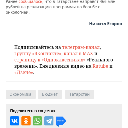
ВОДНЫЕ ВИДЫ СПОРТА
ОБРАЗОВАНИЕ
Ранее
сообщалось
, что в Татарстане направят 466 млн
рублей на реализацию программы по борьбе с
онкологией.
ХОККЕЙ С МЯЧОМ
ПРОИСШЕСТВИЯ
Никита Егоров
Подписывайтесь на
телеграм-канал
,
группу «ВКонтакте»
,
канал в MAX
и
страницу в «Одноклассниках»
«Реального
времени». Ежедневные видео на
Rutube
и
«Дзене»
.
Экономика
Бюджет
Татарстан
Поделитесь в соцсетях