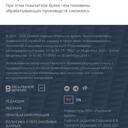
При этом показатели более чем половины
обрабатывающих производств снизились
© 2015 - 2026 Сетевое издание «Реальное время» Зарегистрировано
Федеральной службой по надзору в сфере связи, информационных
технологий и массовых коммуникаций (Роскомнадзор) –
регистрационный номер ЭЛ № ФС 77 - 79627 от 18 декабря 2020 г. (ранее
свидетельство Эл № ФС 77-59331 от 18 сентября 2014 г.)
Использование материалов Реального Времени разрешено только с
предварительного согласия правообладателей, упоминание сайта и
прямая гиперссылка обязательны при частичном или полном
воспроизведении материалов.
18+
RU
EN
РЕДАКЦИЯ
РЕКЛАМА
Учредитель ООО «Реальное
ПРАВОВАЯ ИНФОРМАЦИЯ
время»
Главный редактор Саушина А.А.
ПОЛИТИКА О ПЕРСОНАЛЬНЫХ
Телефон редакции: +7 (843) 222-
ДАННЫХ