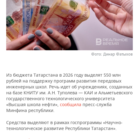
НЕФТЕХИМИЯ
РОЗНИЧНАЯ ТОРГОВЛЯ
НОВОСТИ ТЕХНОЛОГИЙ
МЕРОПРИЯТИЯ
НЕФТЬ
ТРАНСПОРТ
IT
НОВОСТИ МЕРОПРИЯТИЙ
СПОРТ
ОПК
УСЛУГИ
МЕДИА
ВЫЕЗДНАЯ РЕДАКЦИЯ
НОВОСТИ СПОРТА
ОБЩЕСТВО
ЭНЕРГЕТИКА
ТЕЛЕКОММУНИКАЦИИ
БИЗНЕС-БРАНЧИ
ФУТБОЛ
НОВОСТИ ОБЩЕСТВА
ФОТОГАЛЕРЕЯ
Фото: Динар Фатыхов
ONLINE-КОНФЕРЕНЦИИ
ХОККЕЙ
ВЛАСТЬ
СЮЖЕТЫ
Из бюджета Татарстана в 2026 году выделят 550 млн
рублей на поддержку программ развития передовых
ОТКРЫТАЯ ЛЕКЦИЯ
БАСКЕТБОЛ
ИНФРАСТРУКТУРА
СПРАВОЧНИК
инженерных школ. Речь идет об учреждениях, созданных
на базе КНИТУ им. А.Н. Туполева — КАИ и Альметьевского
ВОЛЕЙБОЛ
ИСТОРИЯ
СПИСОК ПЕРСОН
ПОЛНАЯ ВЕРСИЯ
государственного технологического университета
«Высшая школа нефти»,
сообщила
пресс-служба
Минфина республики.
КИБЕРСПОРТ
КУЛЬТУРА
СПИСОК КОМПАНИЙ
Средства выделяют в рамках госпрограммы «Научно-
ФИГУРНОЕ КАТАНИЕ
МЕДИЦИНА
технологическое развитие Республики Татарстан».