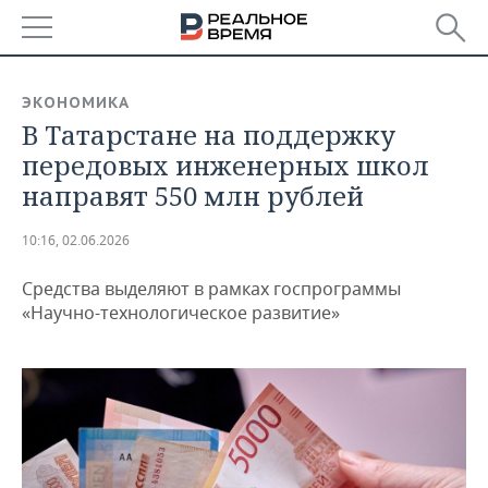
РЕГИОНЫ
ЭКОНОМИКА
В Татарстане на поддержку
БАШКОРТОСТАН
НОВОСТИ
передовых инженерных школ
ТАТАРСТАН
АНАЛИТИКА
направят 550 млн рублей
УДМУРТИЯ
НОВОСТИ АНАЛИТИКИ
ЭКОНОМИКА
10:16, 02.06.2026
ДЕКЛАРАЦИИ О ДОХОДАХ
НОВОСТИ ЭКОНОМИКИ
ПРОМЫШЛЕННОСТЬ
Средства выделяют в рамках госпрограммы
«Научно-технологическое развитие»
КОРОЛИ ГОСЗАКАЗА ПФО
ФИНАНСЫ
НОВОСТИ
НЕДВИЖИМОСТЬ
ПРОМЫШЛЕННОСТИ
ВУЗЫ ТАТАРСТАНА
БАНКИ
НОВОСТИ НЕДВИЖИМОСТИ
АВТО
АГРОПРОМ
КОМУ ПРИНАДЛЕЖАТ
БЮДЖЕТ
НОВОСТИ АВТО
БИЗНЕС
ТОРГОВЫЕ ЦЕНТРЫ
МАШИНОСТРОЕНИЕ
ТАТАРСТАНА
ИНВЕСТИЦИИ
НОВОСТИ БИЗНЕСА
ТЕХНОЛОГИИ