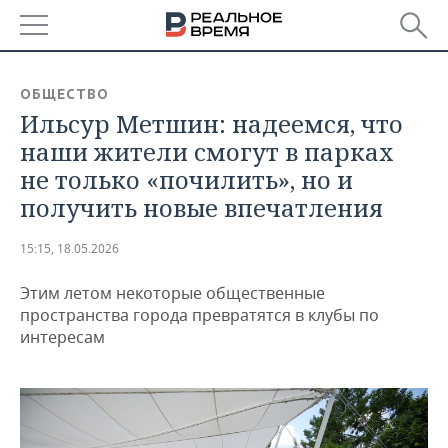
РЕГИОНЫ
ОБЩЕСТВО
Ильсур Метшин: надеемся, что
БАШКОРТОСТАН
НОВОСТИ
наши жители смогут в парках
ТАТАРСТАН
АНАЛИТИКА
не только «почилить», но и
получить новые впечатления
УДМУРТИЯ
НОВОСТИ АНАЛИТИКИ
ЭКОНОМИКА
15:15, 18.05.2026
ДЕКЛАРАЦИИ О ДОХОДАХ
НОВОСТИ ЭКОНОМИКИ
ПРОМЫШЛЕННОСТЬ
Этим летом некоторые общественные
КОРОЛИ ГОСЗАКАЗА ПФО
ФИНАНСЫ
НОВОСТИ
НЕДВИЖИМОСТЬ
пространства города превратятся в клубы по
ПРОМЫШЛЕННОСТИ
интересам
ВУЗЫ ТАТАРСТАНА
БАНКИ
НОВОСТИ НЕДВИЖИМОСТИ
АВТО
АГРОПРОМ
КОМУ ПРИНАДЛЕЖАТ
БЮДЖЕТ
НОВОСТИ АВТО
БИЗНЕС
ТОРГОВЫЕ ЦЕНТРЫ
МАШИНОСТРОЕНИЕ
ТАТАРСТАНА
ИНВЕСТИЦИИ
НОВОСТИ БИЗНЕСА
ТЕХНОЛОГИИ