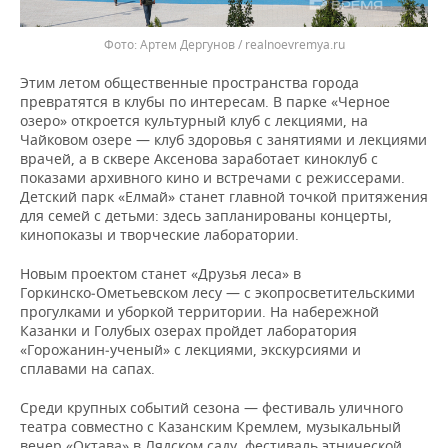
Артем Дергунов / realnoevremya.ru
Этим летом общественные пространства города
превратятся в клубы по интересам. В парке «Черное
озеро» откроется культурный клуб с лекциями, на
Чайковом озере — клуб здоровья с занятиями и лекциями
врачей, а в сквере Аксенова заработает киноклуб с
показами архивного кино и встречами с режиссерами.
Детский парк «Елмай» станет главной точкой притяжения
для семей с детьми: здесь запланированы концерты,
кинопоказы и творческие лаборатории.
Новым проектом станет «Друзья леса» в
Горкинско‑Ометьевском лесу — с экопросветительскими
прогулками и уборкой территории. На набережной
Казанки и Голубых озерах пройдет лаборатория
«Горожанин‑ученый» с лекциями, экскурсиями и
сплавами на сапах.
Среди крупных событий сезона — фестиваль уличного
театра совместно с Казанским Кремлем, музыкальный
вечер «Октава» в Лядском саду, фестиваль этнической