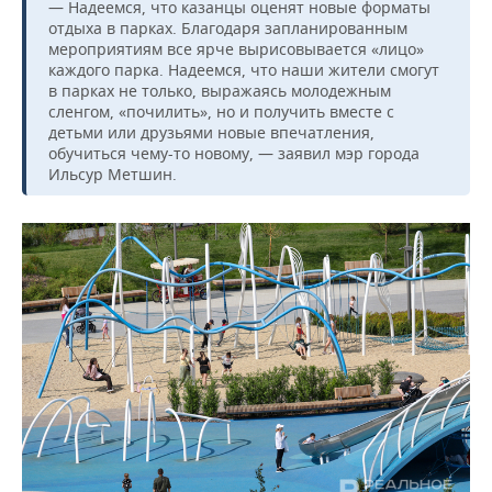
ВОДНЫЕ ВИДЫ СПОРТА
ОБРАЗОВАНИЕ
— Надеемся, что казанцы оценят новые форматы
отдыха в парках. Благодаря запланированным
мероприятиям все ярче вырисовывается «лицо»
ХОККЕЙ С МЯЧОМ
ПРОИСШЕСТВИЯ
каждого парка. Надеемся, что наши жители смогут
в парках не только, выражаясь молодежным
сленгом, «почилить», но и получить вместе с
детьми или друзьями новые впечатления,
обучиться чему-то новому, — заявил мэр города
Ильсур Метшин.