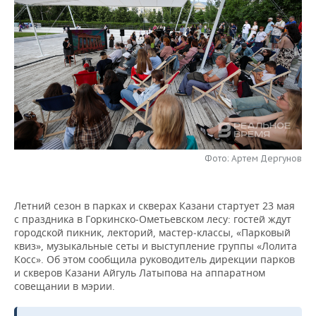
НЕФТЕХИМИЯ
РОЗНИЧНАЯ ТОРГОВЛЯ
НОВОСТИ ТЕХНОЛОГИЙ
МЕРОПРИЯТИЯ
НЕФТЬ
ТРАНСПОРТ
IT
НОВОСТИ МЕРОПРИЯТИЙ
СПОРТ
ОПК
УСЛУГИ
МЕДИА
ВЫЕЗДНАЯ РЕДАКЦИЯ
НОВОСТИ СПОРТА
ОБЩЕСТВО
ЭНЕРГЕТИКА
ТЕЛЕКОММУНИКАЦИИ
БИЗНЕС-БРАНЧИ
ФУТБОЛ
НОВОСТИ ОБЩЕСТВА
ФОТОГАЛЕРЕЯ
ONLINE-КОНФЕРЕНЦИИ
ХОККЕЙ
ВЛАСТЬ
СЮЖЕТЫ
Фото: Артем Дергунов
ОТКРЫТАЯ ЛЕКЦИЯ
БАСКЕТБОЛ
ИНФРАСТРУКТУРА
СПРАВОЧНИК
Летний сезон в парках и скверах Казани стартует 23 мая
с праздника в Горкинско‑Ометьевском лесу: гостей ждут
ВОЛЕЙБОЛ
ИСТОРИЯ
СПИСОК ПЕРСОН
ПОЛНАЯ ВЕРСИЯ
городской пикник, лекторий, мастер‑классы, «Парковый
квиз», музыкальные сеты и выступление группы «Лолита
КИБЕРСПОРТ
КУЛЬТУРА
СПИСОК КОМПАНИЙ
Косс». Об этом сообщила руководитель дирекции парков
и скверов Казани Айгуль Латыпова на аппаратном
ФИГУРНОЕ КАТАНИЕ
МЕДИЦИНА
совещании в мэрии.