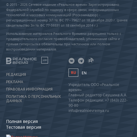
© 2015 - 2026 Сетевое издание «Реальное время» Зарегистрировано
Федеральной службой по надзору в сфере связи, информационных
технологий и массовых коммуникаций (Роскомнадзор) –
регистрационный номер ЭЛ № ФС 77 - 79627 от 18 декабря 2020 г. (ранее
свидетельство Эл № ФС 77-59331 от 18 сентября 2014 г.)
Использование материалов Реального Времени разрешено только с
предварительного согласия правообладателей, упоминание сайта и
прямая гиперссылка обязательны при частичном или полном
воспроизведении материалов.
18+
RU
EN
РЕДАКЦИЯ
РЕКЛАМА
Учредитель ООО «Реальное
ПРАВОВАЯ ИНФОРМАЦИЯ
время»
Главный редактор Саушина А.А.
ПОЛИТИКА О ПЕРСОНАЛЬНЫХ
Телефон редакции: +7 (843) 222-
ДАННЫХ
90-80
info@realnoevremya.ru
Полная версия
Тестовая версия