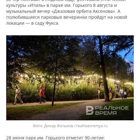
культуры «Итиль» в парке им. Горького 8 августа и
музыкальный вечер «Джазовая орбита Аксенова». А
полюбившиеся парковые вечеринки пройдут на новой
локации — в саду Фукса.
Динар Фатыхов / realnoevremya.ru
28 июня парк им. Горького отметит 90‑летие: