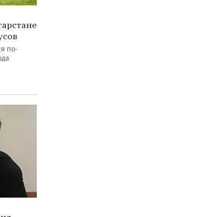
тарстане
усов
я по-
ода