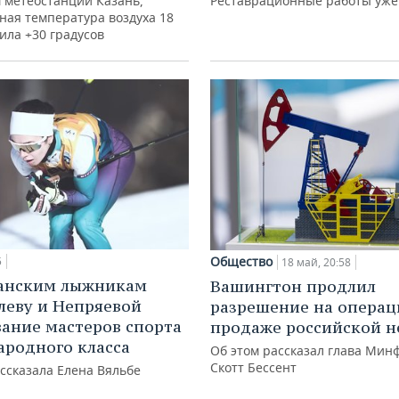
 метеостанции Казань,
Реставрационные работы уже
ная температура воздуха 18
ила +30 градусов
Общество
5
18 май, 20:58
танским лыжникам
Вашингтон продлил
леву и Непряевой
разрешение на операц
вание мастеров спорта
продаже российской 
родного класса
Об этом рассказал глава Ми
Скотт Бессент
ссказала Елена Вяльбе