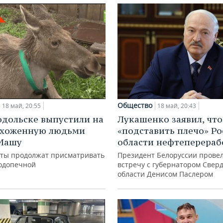
Общество
18 май, 20:55
18 май, 20:43
одольске выпустили на
Лукашенко заявил, что
ыхоженную людьми
«подставить плечо» Ро
 Машу
области нефтеперераб
ты продолжат присматривать
Президент Белоруссии прове
подопечной
встречу с губернатором Свер
области Денисом Паслером