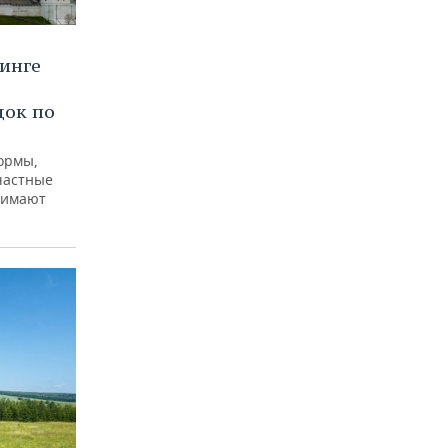
тинге
док по
формы,
частные
нимают