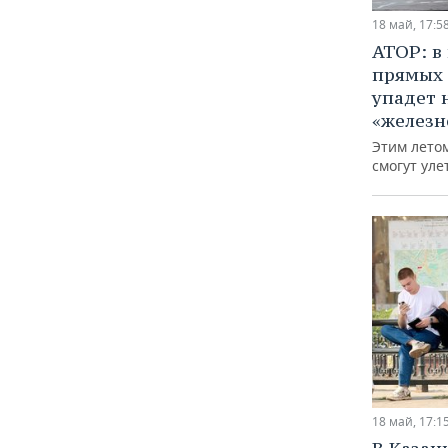
18 май, 17:5
АТОР: в
прямых 
упадет 
«железн
Этим лето
смогут уле
18 май, 17:1