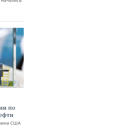
 начались
ии по
нефти
нфина США