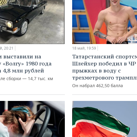
й, 20:21
18 май, 19:59
и выставили на
Татарстанский спортс
 «Волгу» 1980 года
Шлейхер победил в ЧР
а 4,8 млн рублей
прыжках в воду с
трехметрового трампл
ле сборки — 14,7 тыс. км
Он набрал 462,50 балла