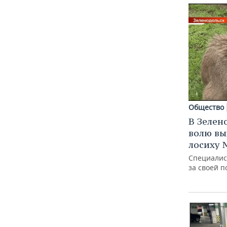
ВОДНЫЕ ВИДЫ СПОРТА
ОБРАЗОВАНИЕ
ХОККЕЙ С МЯЧОМ
ПРОИСШЕСТВИЯ
Общество
В Зелен
волю в
лосиху
Специалис
за своей 