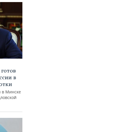
 готов
ссии в
отки
л в Минске
дловской