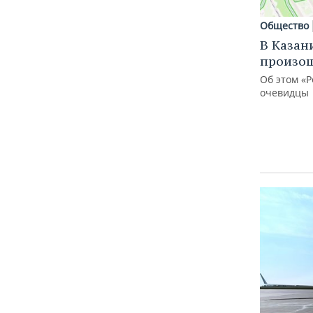
Общество
В Казан
произо
Об этом «
очевидцы