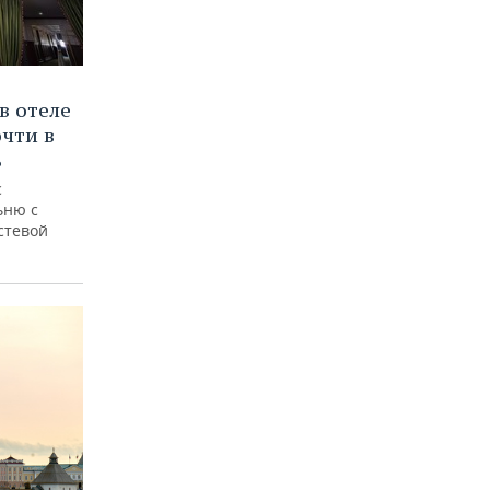
в отеле
чти в
ь
с
ьню с
стевой