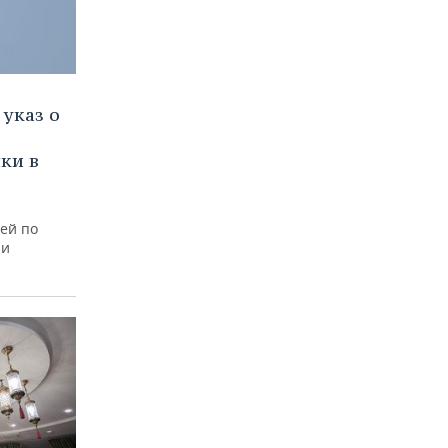
указ о
ки в
ей по
ли