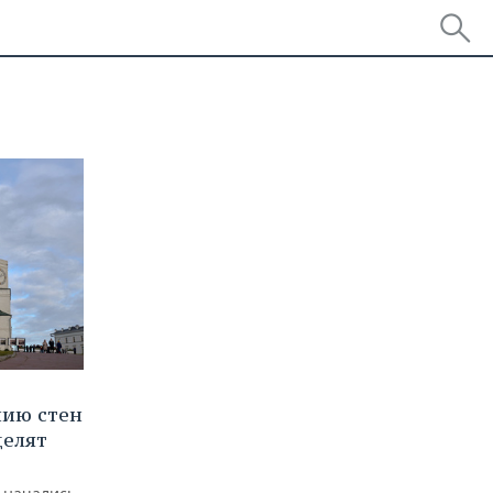
нию стен
делят