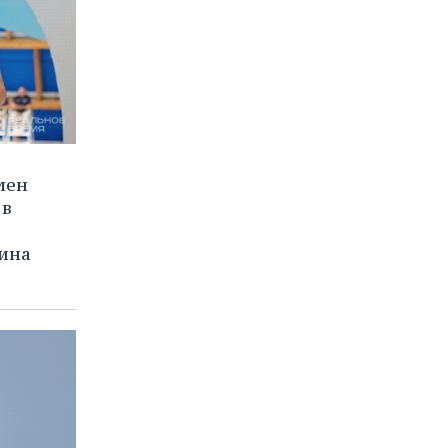
мен
 в
ина