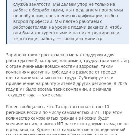
ВОДНЫЕ ВИДЫ СПОРТА
ОБРАЗОВАНИЕ
служба занятости. Мы делаем упор не только на
работе с безработными, мы предлагаем программы
ХОККЕЙ С МЯЧОМ
ПРОИСШЕСТВИЯ
переобучения, повышения квалификации, выбор
второй профессии. Мы плотно работаем с
работодателями на уровне подачи вакансий, чтобы
они были конкурентными и на них отреагировали
те, кто ищет работу, — сообщила министр.
Зарипова также рассказала о мерах поддержки для
работодателей, которые, например, трудоустраивают лиц
с ограниченными возможностями здоровья: таким
компаниям доступны субсидии в размере от трех до
шести минимальных оплат труда. Субсидируется и
привлечение на работу жителей других регионов. В 2025
году в РТ было восемь таких компаний, а с начала
текущего года — уже семь.
Ранее сообщалось, что Татарстан попал в топ-10
регионов России по числу самозанятых и ИП. При этом
количество самозанятых граждан в России будет
увеличиваться, а число ИП растет «по документам», но не
в реальности. Кроме того, самозанятые в определенный