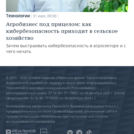
Технологии
31 июл, 00:00
Агробизнес под прицелом: как
кибербезопасность приходит в сельское
хозяйство
Зачем выстраивать кибербезопасность в агросекторе и с
чего начать
© 2015 - 2026 Сетевое издание «Реальное время» Зарегистрировано
Федеральной службой по надзору в сфере связи, информационных
технологий и массовых коммуникаций (Роскомнадзор) –
регистрационный номер ЭЛ № ФС 77 - 79627 от 18 декабря 2020 г. (ранее
свидетельство Эл № ФС 77-59331 от 18 сентября 2014 г.)
Использование материалов Реального Времени разрешено только с
предварительного согласия правообладателей, упоминание сайта и
прямая гиперссылка обязательны при частичном или полном
воспроизведении материалов.
18+