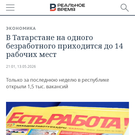
РЕГИОНЫ
ЭКОНОМИКА
В Татарстане на одного
БАШКОРТОСТАН
НОВОСТИ
безработного приходится до 14
ТАТАРСТАН
АНАЛИТИКА
рабочих мест
УДМУРТИЯ
НОВОСТИ АНАЛИТИКИ
ЭКОНОМИКА
21:01, 13.05.2026
ДЕКЛАРАЦИИ О ДОХОДАХ
НОВОСТИ ЭКОНОМИКИ
ПРОМЫШЛЕННОСТЬ
Только за последнюю неделю в республике
открыли 1,5 тыс. вакансий
КОРОЛИ ГОСЗАКАЗА ПФО
ФИНАНСЫ
НОВОСТИ
НЕДВИЖИМОСТЬ
ПРОМЫШЛЕННОСТИ
ВУЗЫ ТАТАРСТАНА
БАНКИ
НОВОСТИ НЕДВИЖИМОСТИ
АВТО
АГРОПРОМ
КОМУ ПРИНАДЛЕЖАТ
БЮДЖЕТ
НОВОСТИ АВТО
БИЗНЕС
ТОРГОВЫЕ ЦЕНТРЫ
МАШИНОСТРОЕНИЕ
ТАТАРСТАНА
ИНВЕСТИЦИИ
НОВОСТИ БИЗНЕСА
ТЕХНОЛОГИИ