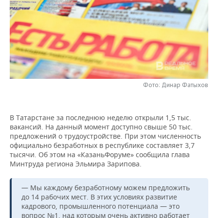
НЕФТЕХИМИЯ
РОЗНИЧНАЯ ТОРГОВЛЯ
НОВОСТИ ТЕХНОЛОГИЙ
МЕРОПРИЯТИЯ
НЕФТЬ
ТРАНСПОРТ
IT
НОВОСТИ МЕРОПРИЯТИЙ
СПОРТ
ОПК
УСЛУГИ
МЕДИА
ВЫЕЗДНАЯ РЕДАКЦИЯ
НОВОСТИ СПОРТА
ОБЩЕСТВО
ЭНЕРГЕТИКА
ТЕЛЕКОММУНИКАЦИИ
БИЗНЕС-БРАНЧИ
ФУТБОЛ
НОВОСТИ ОБЩЕСТВА
ФОТОГАЛЕРЕЯ
Фото: Динар Фатыхов
ONLINE-КОНФЕРЕНЦИИ
ХОККЕЙ
ВЛАСТЬ
СЮЖЕТЫ
В Татарстане за последнюю неделю открыли 1,5 тыс.
вакансий. На данный момент доступно свыше 50 тыс.
ОТКРЫТАЯ ЛЕКЦИЯ
БАСКЕТБОЛ
ИНФРАСТРУКТУРА
СПРАВОЧНИК
предложений о трудоустройстве. При этом численность
официально безработных в республике составляет 3,7
ВОЛЕЙБОЛ
ИСТОРИЯ
СПИСОК ПЕРСОН
ПОЛНАЯ ВЕРСИЯ
тысячи. Об этом на «КазаньФоруме» сообщила глава
Минтруда региона Эльмира Зарипова.
КИБЕРСПОРТ
КУЛЬТУРА
СПИСОК КОМПАНИЙ
— Мы каждому безработному можем предложить
ФИГУРНОЕ КАТАНИЕ
МЕДИЦИНА
до 14 рабочих мест. В этих условиях развитие
кадрового, промышленного потенциала — это
вопрос №1, над которым очень активно работает