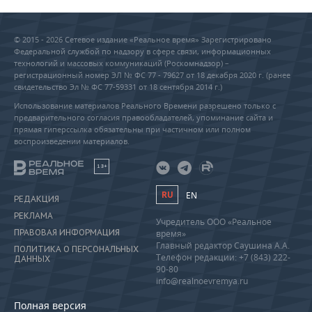
© 2015 - 2026 Сетевое издание «Реальное время» Зарегистрировано
Федеральной службой по надзору в сфере связи, информационных
технологий и массовых коммуникаций (Роскомнадзор) –
регистрационный номер ЭЛ № ФС 77 - 79627 от 18 декабря 2020 г. (ранее
свидетельство Эл № ФС 77-59331 от 18 сентября 2014 г.)
Использование материалов Реального Времени разрешено только с
предварительного согласия правообладателей, упоминание сайта и
прямая гиперссылка обязательны при частичном или полном
воспроизведении материалов.
18+
RU
EN
РЕДАКЦИЯ
РЕКЛАМА
Учредитель ООО «Реальное
ПРАВОВАЯ ИНФОРМАЦИЯ
время»
Главный редактор Саушина А.А.
ПОЛИТИКА О ПЕРСОНАЛЬНЫХ
Телефон редакции: +7 (843) 222-
ДАННЫХ
90-80
info@realnoevremya.ru
Полная версия