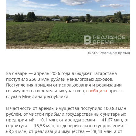
НЕФТЕХИМИЯ
РОЗНИЧНАЯ ТОРГОВЛЯ
НОВОСТИ ТЕХНОЛОГИЙ
МЕРОПРИЯТИЯ
НЕФТЬ
ТРАНСПОРТ
IT
НОВОСТИ МЕРОПРИЯТИЙ
СПОРТ
ОПК
УСЛУГИ
МЕДИА
ВЫЕЗДНАЯ РЕДАКЦИЯ
НОВОСТИ СПОРТА
ОБЩЕСТВО
ЭНЕРГЕТИКА
ТЕЛЕКОММУНИКАЦИИ
БИЗНЕС-БРАНЧИ
ФУТБОЛ
НОВОСТИ ОБЩЕСТВА
ФОТОГАЛЕРЕЯ
Фото: Реальное время
ONLINE-КОНФЕРЕНЦИИ
ХОККЕЙ
ВЛАСТЬ
СЮЖЕТЫ
За январь — апрель 2026 года в бюджет Татарстана
поступило 256,3 млн рублей неналоговых доходов.
ОТКРЫТАЯ ЛЕКЦИЯ
БАСКЕТБОЛ
ИНФРАСТРУКТУРА
СПРАВОЧНИК
Поступления пришли от использования и реализации
госимущества и земельных участков,
сообщила
пресс-
ВОЛЕЙБОЛ
ИСТОРИЯ
СПИСОК ПЕРСОН
ПОЛНАЯ ВЕРСИЯ
служба Минфина республики.
В частности от аренды имущества поступило 100,83
млн
КИБЕРСПОРТ
КУЛЬТУРА
СПИСОК КОМПАНИЙ
рублей, от чистой прибыли государственных унитарных
предприятий — 0,1 млн, от аренды земли — 41,67
млн, от
ФИГУРНОЕ КАТАНИЕ
МЕДИЦИНА
сервитута — 16,58
млн, от доверительного управления —
68,34
млн, от реализации имущества — 28,43
млн, а от