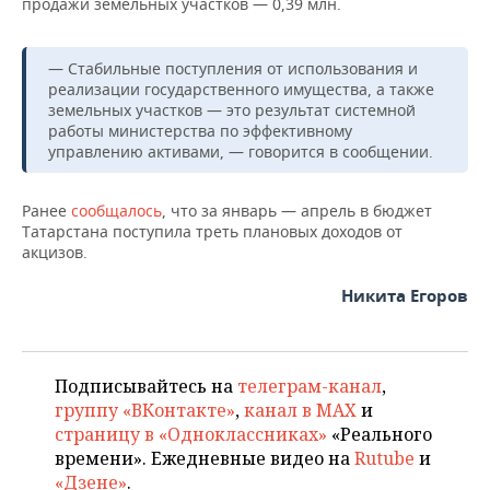
ВОДНЫЕ ВИДЫ СПОРТА
ОБРАЗОВАНИЕ
продажи земельных участков — 0,39
млн.
ХОККЕЙ С МЯЧОМ
ПРОИСШЕСТВИЯ
— Стабильные поступления от использования и
реализации государственного имущества, а также
земельных участков — это результат системной
работы министерства по эффективному
управлению активами, — говорится в сообщении.
Ранее
сообщалось
, что за январь — апрель в бюджет
Татарстана поступила треть плановых доходов от
акцизов.
Никита Егоров
Подписывайтесь на
телеграм-канал
,
группу «ВКонтакте»
,
канал в MAX
и
страницу в «Одноклассниках»
«Реального
времени». Ежедневные видео на
Rutube
и
«Дзене»
.