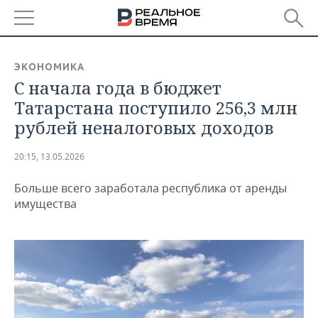
РЕГИОНЫ
ЭКОНОМИКА
С начала года в бюджет
БАШКОРТОСТАН
НОВОСТИ
Татарстана поступило 256,3 млн
ТАТАРСТАН
АНАЛИТИКА
рублей неналоговых доходов
УДМУРТИЯ
НОВОСТИ АНАЛИТИКИ
ЭКОНОМИКА
20:15, 13.05.2026
ДЕКЛАРАЦИИ О ДОХОДАХ
НОВОСТИ ЭКОНОМИКИ
ПРОМЫШЛЕННОСТЬ
Больше всего заработала республика от аренды
имущества
КОРОЛИ ГОСЗАКАЗА ПФО
ФИНАНСЫ
НОВОСТИ
НЕДВИЖИМОСТЬ
ПРОМЫШЛЕННОСТИ
ВУЗЫ ТАТАРСТАНА
БАНКИ
НОВОСТИ НЕДВИЖИМОСТИ
АВТО
АГРОПРОМ
КОМУ ПРИНАДЛЕЖАТ
БЮДЖЕТ
НОВОСТИ АВТО
БИЗНЕС
ТОРГОВЫЕ ЦЕНТРЫ
МАШИНОСТРОЕНИЕ
ТАТАРСТАНА
ИНВЕСТИЦИИ
НОВОСТИ БИЗНЕСА
ТЕХНОЛОГИИ