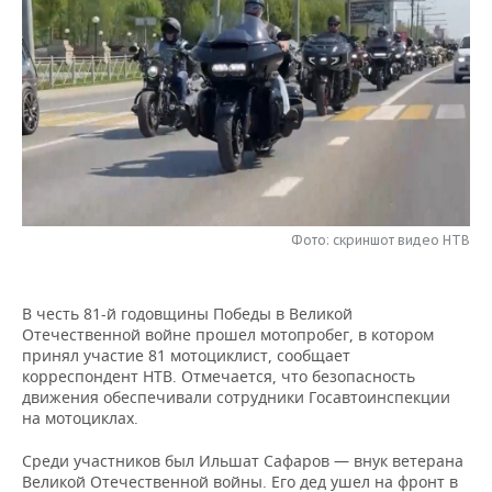
НЕФТЕХИМИЯ
РОЗНИЧНАЯ ТОРГОВЛЯ
НОВОСТИ ТЕХНОЛОГИЙ
МЕРОПРИЯТИЯ
НЕФТЬ
ТРАНСПОРТ
IT
НОВОСТИ МЕРОПРИЯТИЙ
СПОРТ
ОПК
УСЛУГИ
МЕДИА
ВЫЕЗДНАЯ РЕДАКЦИЯ
НОВОСТИ СПОРТА
ОБЩЕСТВО
ЭНЕРГЕТИКА
ТЕЛЕКОММУНИКАЦИИ
БИЗНЕС-БРАНЧИ
ФУТБОЛ
НОВОСТИ ОБЩЕСТВА
ФОТОГАЛЕРЕЯ
ONLINE-КОНФЕРЕНЦИИ
ХОККЕЙ
ВЛАСТЬ
Фото: скриншот видео НТВ
СЮЖЕТЫ
ОТКРЫТАЯ ЛЕКЦИЯ
БАСКЕТБОЛ
ИНФРАСТРУКТУРА
СПРАВОЧНИК
В честь 81-й годовщины Победы в Великой
Отечественной войне прошел мотопробег, в котором
ВОЛЕЙБОЛ
ИСТОРИЯ
СПИСОК ПЕРСОН
ПОЛНАЯ ВЕРСИЯ
принял участие 81 мотоциклист, сообщает
корреспондент НТВ. Отмечается, что безопасность
КИБЕРСПОРТ
КУЛЬТУРА
СПИСОК КОМПАНИЙ
движения обеспечивали сотрудники Госавтоинспекции
на мотоциклах.
ФИГУРНОЕ КАТАНИЕ
МЕДИЦИНА
Среди участников был Ильшат Сафаров — внук ветерана
Великой Отечественной войны. Его дед ушел на фронт в