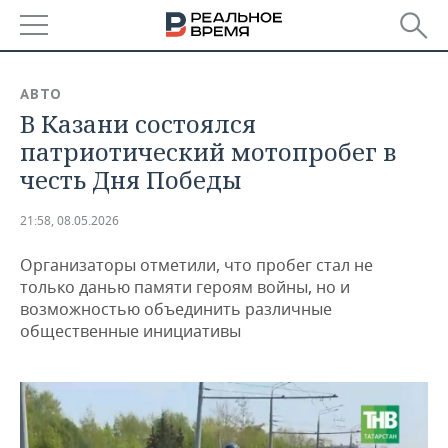
РЕГИОНЫ
АВТО
В Казани состоялся
БАШКОРТОСТАН
НОВОСТИ
патриотический мотопробег в
ТАТАРСТАН
АНАЛИТИКА
честь Дня Победы
УДМУРТИЯ
НОВОСТИ АНАЛИТИКИ
ЭКОНОМИКА
21:58, 08.05.2026
ДЕКЛАРАЦИИ О ДОХОДАХ
НОВОСТИ ЭКОНОМИКИ
ПРОМЫШЛЕННОСТЬ
Организаторы отметили, что пробег стал не
только данью памяти героям войны, но и
КОРОЛИ ГОСЗАКАЗА ПФО
ФИНАНСЫ
НОВОСТИ
НЕДВИЖИМОСТЬ
возможностью объединить различные
ПРОМЫШЛЕННОСТИ
общественные инициативы
ВУЗЫ ТАТАРСТАНА
БАНКИ
НОВОСТИ НЕДВИЖИМОСТИ
АВТО
АГРОПРОМ
КОМУ ПРИНАДЛЕЖАТ
БЮДЖЕТ
НОВОСТИ АВТО
БИЗНЕС
ТОРГОВЫЕ ЦЕНТРЫ
МАШИНОСТРОЕНИЕ
ТАТАРСТАНА
ИНВЕСТИЦИИ
НОВОСТИ БИЗНЕСА
ТЕХНОЛОГИИ