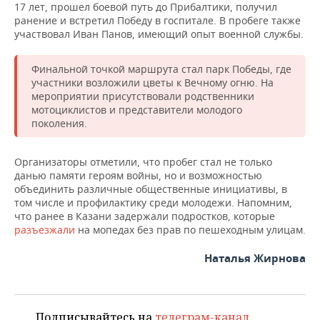
ВОДНЫЕ ВИДЫ СПОРТА
ОБРАЗОВАНИЕ
17 лет, прошел боевой путь до Прибалтики, получил
ранение и встретил Победу в госпитале. В пробеге также
участвовал Иван Панов, имеющий опыт военной службы.
ХОККЕЙ С МЯЧОМ
ПРОИСШЕСТВИЯ
Финальной точкой маршрута стал парк Победы, где
участники возложили цветы к Вечному огню. На
мероприятии присутствовали родственники
мотоциклистов и представители молодого
поколения.
Организаторы отметили, что пробег стал не только
данью памяти героям войны, но и возможностью
объединить различные общественные инициативы, в
том числе и профилактику среди молодежи. Напомним,
что ранее в Казани задержали подростков, которые
разъезжали
на мопедах без прав по пешеходным улицам.
Наталья Жирнова
Подписывайтесь на
телеграм-канал
,