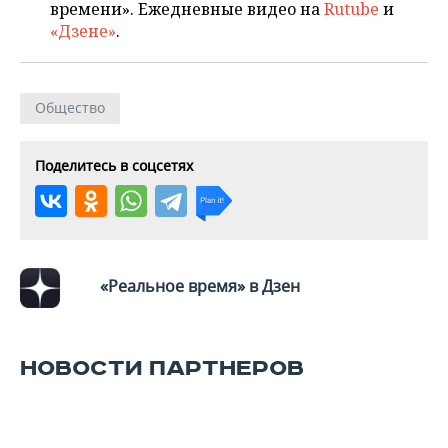
ВОДНЫЕ ВИДЫ СПОРТА
ОБРАЗОВАНИЕ
времени». Ежедневные видео на
Rutube
и
«Дзене»
.
ХОККЕЙ С МЯЧОМ
ПРОИСШЕСТВИЯ
Общество
Поделитесь в соцсетях
«Реальное время» в Дзен
НОВОСТИ ПАРТНЕРОВ