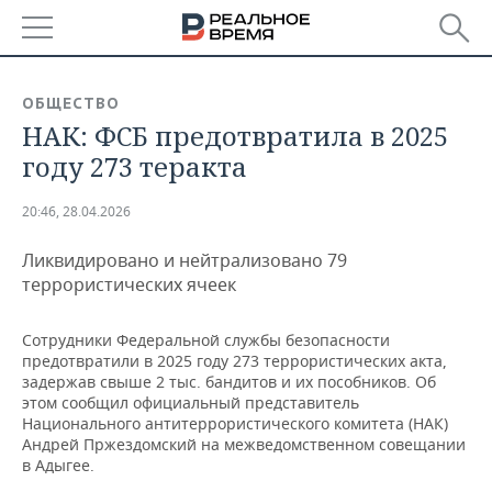
РЕГИОНЫ
ОБЩЕСТВО
НАК: ФСБ предотвратила в 2025
БАШКОРТОСТАН
НОВОСТИ
году 273 теракта
ТАТАРСТАН
АНАЛИТИКА
20:46, 28.04.2026
УДМУРТИЯ
НОВОСТИ АНАЛИТИКИ
ЭКОНОМИКА
Ликвидировано и нейтрализовано 79
ДЕКЛАРАЦИИ О ДОХОДАХ
НОВОСТИ ЭКОНОМИКИ
ПРОМЫШЛЕННОСТЬ
террористических ячеек
КОРОЛИ ГОСЗАКАЗА ПФО
ФИНАНСЫ
НОВОСТИ
НЕДВИЖИМОСТЬ
Сотрудники Федеральной службы безопасности
ПРОМЫШЛЕННОСТИ
предотвратили в 2025 году 273 террористических акта,
ВУЗЫ ТАТАРСТАНА
БАНКИ
НОВОСТИ НЕДВИЖИМОСТИ
АВТО
задержав свыше 2 тыс. бандитов и их пособников. Об
АГРОПРОМ
этом сообщил официальный представитель
Национального антитеррористического комитета (НАК)
КОМУ ПРИНАДЛЕЖАТ
БЮДЖЕТ
НОВОСТИ АВТО
БИЗНЕС
Андрей Пржездомский на межведомственном совещании
ТОРГОВЫЕ ЦЕНТРЫ
МАШИНОСТРОЕНИЕ
ТАТАРСТАНА
в Адыгее.
ИНВЕСТИЦИИ
НОВОСТИ БИЗНЕСА
ТЕХНОЛОГИИ