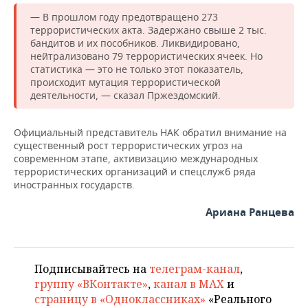
НЕФТЕХИМИЯ
— В прошлом году предотвращено 273
РОЗНИЧНАЯ ТОРГОВЛЯ
НОВОСТИ ТЕХНОЛОГИЙ
МЕРОПРИЯТИЯ
террористических акта. Задержано свыше 2 тыс.
НЕФТЬ
бандитов и их пособников. Ликвидировано,
нейтрализовано 79 террористических ячеек. Но
ТРАНСПОРТ
IT
НОВОСТИ МЕРОПРИЯТИЙ
СПОРТ
ОПК
статистика — это не только этот показатель,
происходит мутация террористической
УСЛУГИ
МЕДИА
ВЫЕЗДНАЯ РЕДАКЦИЯ
НОВОСТИ СПОРТА
ОБЩЕСТВО
деятельности, — сказал Пржездомский.
ЭНЕРГЕТИКА
ТЕЛЕКОММУНИКАЦИИ
БИЗНЕС-БРАНЧИ
ФУТБОЛ
НОВОСТИ ОБЩЕСТВА
ФОТОГАЛЕРЕЯ
Официальный представитель НАК обратил внимание на
существенный рост террористических угроз на
ONLINE-КОНФЕРЕНЦИИ
ХОККЕЙ
ВЛАСТЬ
СЮЖЕТЫ
современном этапе, активизацию международных
террористических организаций и спецслужб ряда
ОТКРЫТАЯ ЛЕКЦИЯ
БАСКЕТБОЛ
ИНФРАСТРУКТУРА
СПРАВОЧНИК
иностранных государств.
Ариана Ранцева
ВОЛЕЙБОЛ
ИСТОРИЯ
СПИСОК ПЕРСОН
ПОЛНАЯ ВЕРСИЯ
КИБЕРСПОРТ
КУЛЬТУРА
СПИСОК КОМПАНИЙ
Подписывайтесь на
телеграм-канал
,
ФИГУРНОЕ КАТАНИЕ
МЕДИЦИНА
группу «ВКонтакте»
,
канал в MAX
и
страницу в «Одноклассниках»
«Реального