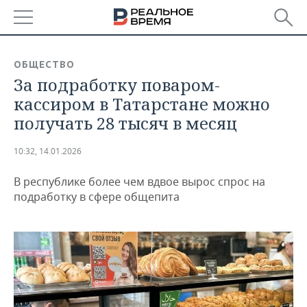
РЕГИОНЫ
ОБЩЕСТВО
За подработку поваром-
БАШКОРТОСТАН
НОВОСТИ
кассиром в Татарстане можно
ТАТАРСТАН
АНАЛИТИКА
получать 28 тысяч в месяц
УДМУРТИЯ
НОВОСТИ АНАЛИТИКИ
ЭКОНОМИКА
10:32, 14.01.2026
ДЕКЛАРАЦИИ О ДОХОДАХ
НОВОСТИ ЭКОНОМИКИ
ПРОМЫШЛЕННОСТЬ
В республике более чем вдвое вырос спрос на
подработку в сфере общепита
КОРОЛИ ГОСЗАКАЗА ПФО
ФИНАНСЫ
НОВОСТИ
НЕДВИЖИМОСТЬ
ПРОМЫШЛЕННОСТИ
ВУЗЫ ТАТАРСТАНА
БАНКИ
НОВОСТИ НЕДВИЖИМОСТИ
АВТО
АГРОПРОМ
КОМУ ПРИНАДЛЕЖАТ
БЮДЖЕТ
НОВОСТИ АВТО
БИЗНЕС
ТОРГОВЫЕ ЦЕНТРЫ
МАШИНОСТРОЕНИЕ
ТАТАРСТАНА
ИНВЕСТИЦИИ
НОВОСТИ БИЗНЕСА
ТЕХНОЛОГИИ