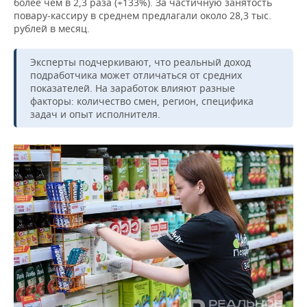
ВОДНЫЕ ВИДЫ СПОРТА
ОБРАЗОВАНИЕ
более чем в 2,3 раза (+133%). За частичную занятость
повару‑кассиру в среднем предлагали около 28,3 тыс.
рублей в месяц.
ХОККЕЙ С МЯЧОМ
ПРОИСШЕСТВИЯ
Эксперты подчеркивают, что реальный доход
подработчика может отличаться от средних
показателей. На заработок влияют разные
факторы: количество смен, регион, специфика
задач и опыт исполнителя.