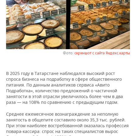
НЕФТЕХИМИЯ
РОЗНИЧНАЯ ТОРГОВЛЯ
НОВОСТИ ТЕХНОЛОГИЙ
МЕРОПРИЯТИЯ
НЕФТЬ
ТРАНСПОРТ
IT
НОВОСТИ МЕРОПРИЯТИЙ
СПОРТ
ОПК
УСЛУГИ
МЕДИА
ВЫЕЗДНАЯ РЕДАКЦИЯ
НОВОСТИ СПОРТА
ОБЩЕСТВО
ЭНЕРГЕТИКА
ТЕЛЕКОММУНИКАЦИИ
БИЗНЕС-БРАНЧИ
ФУТБОЛ
НОВОСТИ ОБЩЕСТВА
ФОТОГАЛЕРЕЯ
Фото:
скриншот с сайта Яндекс.карты
ONLINE-КОНФЕРЕНЦИИ
ХОККЕЙ
ВЛАСТЬ
СЮЖЕТЫ
В 2025 году в Татарстане наблюдался высокий рост
спроса бизнеса на подработку в сфере общественного
ОТКРЫТАЯ ЛЕКЦИЯ
БАСКЕТБОЛ
ИНФРАСТРУКТУРА
СПРАВОЧНИК
питания. По данным аналитиков сервиса «Авито
Подработка», количество предложений о частичной
ВОЛЕЙБОЛ
ИСТОРИЯ
СПИСОК ПЕРСОН
ПОЛНАЯ ВЕРСИЯ
занятости в этой отрасли увеличилось более чем в два
раза — на 108% по сравнению с предыдущим годом.
КИБЕРСПОРТ
КУЛЬТУРА
СПИСОК КОМПАНИЙ
Среднее ежемесячное вознаграждение за неполную
занятость в общепите составило около 35,3 тыс. рублей.
ФИГУРНОЕ КАТАНИЕ
МЕДИЦИНА
При этом наиболее востребованной оказалась профессия
повара‑кассира: спрос на таких специалистов вырос