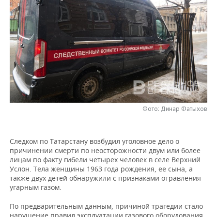
НЕФТЕХИМИЯ
РОЗНИЧНАЯ ТОРГОВЛЯ
НОВОСТИ ТЕХНОЛОГИЙ
МЕРОПРИЯТИЯ
НЕФТЬ
ТРАНСПОРТ
IT
НОВОСТИ МЕРОПРИЯТИЙ
СПОРТ
ОПК
УСЛУГИ
МЕДИА
ВЫЕЗДНАЯ РЕДАКЦИЯ
НОВОСТИ СПОРТА
ОБЩЕСТВО
ЭНЕРГЕТИКА
ТЕЛЕКОММУНИКАЦИИ
БИЗНЕС-БРАНЧИ
ФУТБОЛ
НОВОСТИ ОБЩЕСТВА
ФОТОГАЛЕРЕЯ
ONLINE-КОНФЕРЕНЦИИ
ХОККЕЙ
ВЛАСТЬ
СЮЖЕТЫ
Фото: Динар Фатыхов
ОТКРЫТАЯ ЛЕКЦИЯ
БАСКЕТБОЛ
ИНФРАСТРУКТУРА
СПРАВОЧНИК
Следком по Татарстану возбудил уголовное дело о
причинении смерти по неосторожности двум или более
ВОЛЕЙБОЛ
ИСТОРИЯ
СПИСОК ПЕРСОН
ПОЛНАЯ ВЕРСИЯ
лицам по факту гибели четырех человек в селе Верхний
Услон. Тела женщины 1963 года рождения, ее сына, а
КИБЕРСПОРТ
КУЛЬТУРА
СПИСОК КОМПАНИЙ
также двух детей обнаружили с признаками отравления
угарным газом.
ФИГУРНОЕ КАТАНИЕ
МЕДИЦИНА
По предварительным данным, причиной трагедии стало
нарушение правил эксплуатации газового оборудования.