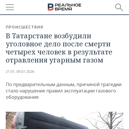
РЕГИОНЫ
ПРОИСШЕСТВИЯ
В Татарстане возбудили
БАШКОРТОСТАН
НОВОСТИ
уголовное дело после смерти
ТАТАРСТАН
АНАЛИТИКА
четырех человек в результате
отравления угарным газом
УДМУРТИЯ
НОВОСТИ АНАЛИТИКИ
ЭКОНОМИКА
21:01, 09.01.2026
ДЕКЛАРАЦИИ О ДОХОДАХ
НОВОСТИ ЭКОНОМИКИ
ПРОМЫШЛЕННОСТЬ
По предварительным данным, причиной трагедии
КОРОЛИ ГОСЗАКАЗА ПФО
ФИНАНСЫ
НОВОСТИ
НЕДВИЖИМОСТЬ
стало нарушение правил эксплуатации газового
ПРОМЫШЛЕННОСТИ
оборудования
ВУЗЫ ТАТАРСТАНА
БАНКИ
НОВОСТИ НЕДВИЖИМОСТИ
АВТО
АГРОПРОМ
КОМУ ПРИНАДЛЕЖАТ
БЮДЖЕТ
НОВОСТИ АВТО
БИЗНЕС
ТОРГОВЫЕ ЦЕНТРЫ
МАШИНОСТРОЕНИЕ
ТАТАРСТАНА
ИНВЕСТИЦИИ
НОВОСТИ БИЗНЕСА
ТЕХНОЛОГИИ