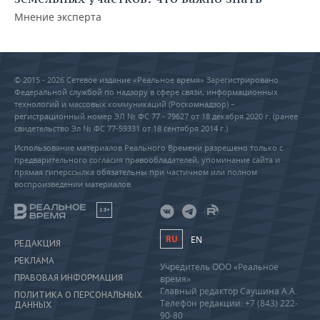
Мнение эксперта
© 2015 - 2026 Сетевое издание «Реальное время» Зарегистрировано
Федеральной службой по надзору в сфере связи, информационных
технологий и массовых коммуникаций (Роскомнадзор) –
регистрационный номер ЭЛ № ФС 77 - 79627 от 18 декабря 2020 г. (ранее
свидетельство Эл № ФС 77-59331 от 18 сентября 2014 г.)
Использование материалов Реального Времени разрешено только с
предварительного согласия правообладателей, упоминание сайта и
прямая гиперссылка обязательны при частичном или полном
воспроизведении материалов.
18+
RU
EN
РЕДАКЦИЯ
РЕКЛАМА
Учредитель ООО «Реальное
ПРАВОВАЯ ИНФОРМАЦИЯ
время»
Главный редактор Саушина А.А.
ПОЛИТИКА О ПЕРСОНАЛЬНЫХ
Телефон редакции: +7 (843) 222-
ДАННЫХ
90-80