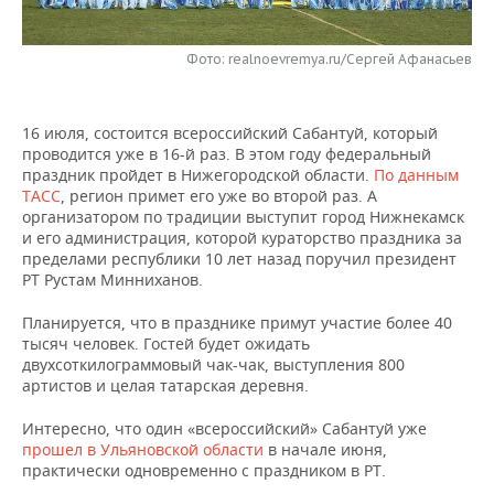
НЕФТЕХИМИЯ
РОЗНИЧНАЯ ТОРГОВЛЯ
НОВОСТИ ТЕХНОЛОГИЙ
МЕРОПРИЯТИЯ
НЕФТЬ
Фото: realnoevremya.ru/Сергей Афанасьев
ТРАНСПОРТ
IT
НОВОСТИ МЕРОПРИЯТИЙ
СПОРТ
ОПК
16 июля, состоится всероссийский Сабантуй, который
УСЛУГИ
МЕДИА
ВЫЕЗДНАЯ РЕДАКЦИЯ
НОВОСТИ СПОРТА
ОБЩЕСТВО
проводится уже в 16-й раз. В этом году федеральный
ЭНЕРГЕТИКА
праздник пройдет в Нижегородской области.
По данным
ТЕЛЕКОММУНИКАЦИИ
БИЗНЕС-БРАНЧИ
ФУТБОЛ
НОВОСТИ ОБЩЕСТВА
ФОТОГАЛЕРЕЯ
ТАСС
, регион примет его уже во второй раз. А
организатором по традиции выступит город Нижнекамск
и его администрация, которой кураторство праздника за
ONLINE-КОНФЕРЕНЦИИ
ХОККЕЙ
ВЛАСТЬ
СЮЖЕТЫ
пределами республики 10 лет назад поручил президент
РТ Рустам Минниханов.
ОТКРЫТАЯ ЛЕКЦИЯ
БАСКЕТБОЛ
ИНФРАСТРУКТУРА
СПРАВОЧНИК
Планируется, что в празднике примут участие более 40
тысяч человек. Гостей будет ожидать
ВОЛЕЙБОЛ
ИСТОРИЯ
СПИСОК ПЕРСОН
ПОЛНАЯ ВЕРСИЯ
двухсоткилограммовый чак-чак, выступления 800
артистов и целая татарская деревня.
КИБЕРСПОРТ
КУЛЬТУРА
СПИСОК КОМПАНИЙ
Интересно, что один «всероссийский» Сабантуй уже
ФИГУРНОЕ КАТАНИЕ
МЕДИЦИНА
прошел в Ульяновской области
в начале июня,
практически одновременно с праздником в РТ.