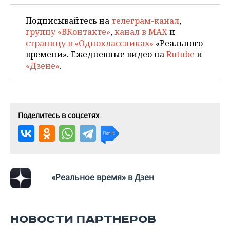
ВОДНЫЕ ВИДЫ СПОРТА
ОБРАЗОВАНИЕ
Подписывайтесь на
телеграм-канал
,
ХОККЕЙ С МЯЧОМ
ПРОИСШЕСТВИЯ
группу «ВКонтакте»
,
канал в MAX
и
страницу в «Одноклассниках»
«Реального
времени». Ежедневные видео на
Rutube
и
«Дзене»
.
Поделитесь в соцсетях
«Реальное время» в Дзен
НОВОСТИ ПАРТНЕРОВ