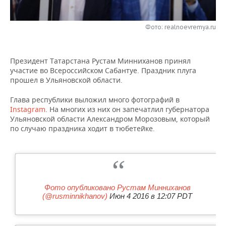
НЕФТЕХИМИЯ
РОЗНИЧНАЯ ТОРГОВЛЯ
НОВОСТИ ТЕХНОЛОГИЙ
МЕРОПРИЯТИЯ
НЕФТЬ
Фото: realnoevremya.ru
ТРАНСПОРТ
IT
НОВОСТИ МЕРОПРИЯТИЙ
СПОРТ
ОПК
Президент Татарстана Рустам Минниханов принял
УСЛУГИ
МЕДИА
ВЫЕЗДНАЯ РЕДАКЦИЯ
НОВОСТИ СПОРТА
ОБЩЕСТВО
участие во Всероссийском Сабантуе. Праздник плуга
ЭНЕРГЕТИКА
прошел в Ульяновской области.
ТЕЛЕКОММУНИКАЦИИ
БИЗНЕС-БРАНЧИ
ФУТБОЛ
НОВОСТИ ОБЩЕСТВА
ФОТОГАЛЕРЕЯ
Глава республики выложил много фотографий в
Instagram
. На многих из них он запечатлил губернатора
ONLINE-КОНФЕРЕНЦИИ
ХОККЕЙ
ВЛАСТЬ
СЮЖЕТЫ
Ульяновской области Александром Морозовым, который
по случаю праздника ходит в тюбетейке.
ОТКРЫТАЯ ЛЕКЦИЯ
БАСКЕТБОЛ
ИНФРАСТРУКТУРА
СПРАВОЧНИК
ВОЛЕЙБОЛ
ИСТОРИЯ
СПИСОК ПЕРСОН
ПОЛНАЯ ВЕРСИЯ
КИБЕРСПОРТ
КУЛЬТУРА
СПИСОК КОМПАНИЙ
Фото опубликовано Рустам Минниханов
(@rusminnikhanov)
Июн 4 2016 в 12:07 PDT
ФИГУРНОЕ КАТАНИЕ
МЕДИЦИНА