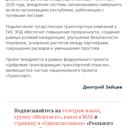
ВОДНЫЕ ВИДЫ СПОРТА
ОБРАЗОВАНИЕ
2026 года, внедрение системы запланировано завершить
во всех организациях республики, работающих с
ХОККЕЙ С МЯЧОМ
ПРОИСШЕСТВИЯ
путевыми листами.
Подключение татарстанских транспортных компаний к
ГИС ЭПД обеспечит повышение прозрачности, создание
равных условий конкуренции, улучшение безопасности
перевозок, ускорение расчетов между партнерами,
сокращение расходов и уменьшение простоев.
Проект внедряется в рамках федерального проекта
«Цифровая трансформация транспортной отрасли»,
являющегося частью национального проекта
«Транспорт».
Дмитрий Зайцев
Подписывайтесь на
телеграм-канал
,
группу «ВКонтакте»
,
канал в MAX
и
страницу в «Одноклассниках»
«Реального