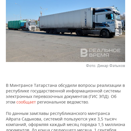
НЕФТЕХИМИЯ
РОЗНИЧНАЯ ТОРГОВЛЯ
НОВОСТИ ТЕХНОЛОГИЙ
МЕРОПРИЯТИЯ
НЕФТЬ
ТРАНСПОРТ
IT
НОВОСТИ МЕРОПРИЯТИЙ
СПОРТ
ОПК
УСЛУГИ
МЕДИА
ВЫЕЗДНАЯ РЕДАКЦИЯ
НОВОСТИ СПОРТА
ОБЩЕСТВО
ЭНЕРГЕТИКА
ТЕЛЕКОММУНИКАЦИИ
БИЗНЕС-БРАНЧИ
ФУТБОЛ
НОВОСТИ ОБЩЕСТВА
ФОТОГАЛЕРЕЯ
ONLINE-КОНФЕРЕНЦИИ
ХОККЕЙ
ВЛАСТЬ
СЮЖЕТЫ
Фото: Динар Фатыхов
ОТКРЫТАЯ ЛЕКЦИЯ
БАСКЕТБОЛ
ИНФРАСТРУКТУРА
СПРАВОЧНИК
В Минтрансе Татарстана обсудили вопросы реализации в
республике государственной информационной системы
ВОЛЕЙБОЛ
ИСТОРИЯ
СПИСОК ПЕРСОН
ПОЛНАЯ ВЕРСИЯ
электронных перевозочных документов (ГИС ЭПД). Об
этом
сообщает
региональное ведомство.
КИБЕРСПОРТ
КУЛЬТУРА
СПИСОК КОМПАНИЙ
По данным замглавы республиканского минтранса
ФИГУРНОЕ КАТАНИЕ
МЕДИЦИНА
Айрата Садыкова, системой пользуются уже 3,5 тысяч
компаний, оформляя каждый месяц порядка 1,5 миллиона
документов. До конца следующего месяца, 1 сентября