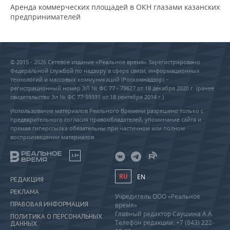
Аренда коммерческих площадей в ОКН глазами казанских
предпринимателей
© 2015 - 2026 Сетевое издание «Реальное время» Зарегистрировано
Федеральной службой по надзору в сфере связи, информационных
технологий и массовых коммуникаций (Роскомнадзор) –
регистрационный номер ЭЛ № ФС 77 - 79627 от 18 декабря 2020 г. (ранее
свидетельство Эл № ФС 77-59331 от 18 сентября 2014 г.)
Использование материалов Реального Времени разрешено только с
предварительного согласия правообладателей, упоминание сайта и
прямая гиперссылка обязательны при частичном или полном
воспроизведении материалов.
18+
RU
EN
РЕДАКЦИЯ
РЕКЛАМА
Учредитель ООО «Реальное
ПРАВОВАЯ ИНФОРМАЦИЯ
время»
Главный редактор Саушина А.А.
ПОЛИТИКА О ПЕРСОНАЛЬНЫХ
Телефон редакции: +7 (843) 222-
ДАННЫХ