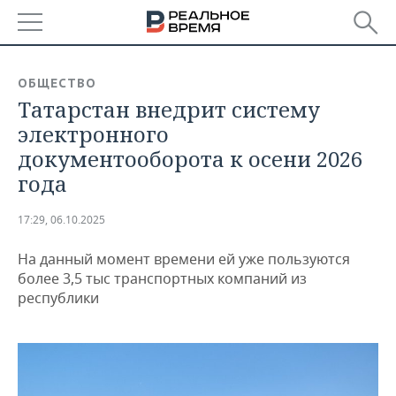
РЕГИОНЫ
ОБЩЕСТВО
Татарстан внедрит систему
БАШКОРТОСТАН
НОВОСТИ
электронного
ТАТАРСТАН
АНАЛИТИКА
документооборота к осени 2026
года
УДМУРТИЯ
НОВОСТИ АНАЛИТИКИ
ЭКОНОМИКА
17:29, 06.10.2025
ДЕКЛАРАЦИИ О ДОХОДАХ
НОВОСТИ ЭКОНОМИКИ
ПРОМЫШЛЕННОСТЬ
На данный момент времени ей уже пользуются
КОРОЛИ ГОСЗАКАЗА ПФО
ФИНАНСЫ
НОВОСТИ
НЕДВИЖИМОСТЬ
более 3,5 тыс транспортных компаний из
ПРОМЫШЛЕННОСТИ
республики
ВУЗЫ ТАТАРСТАНА
БАНКИ
НОВОСТИ НЕДВИЖИМОСТИ
АВТО
АГРОПРОМ
КОМУ ПРИНАДЛЕЖАТ
БЮДЖЕТ
НОВОСТИ АВТО
БИЗНЕС
ТОРГОВЫЕ ЦЕНТРЫ
МАШИНОСТРОЕНИЕ
ТАТАРСТАНА
ИНВЕСТИЦИИ
НОВОСТИ БИЗНЕСА
ТЕХНОЛОГИИ