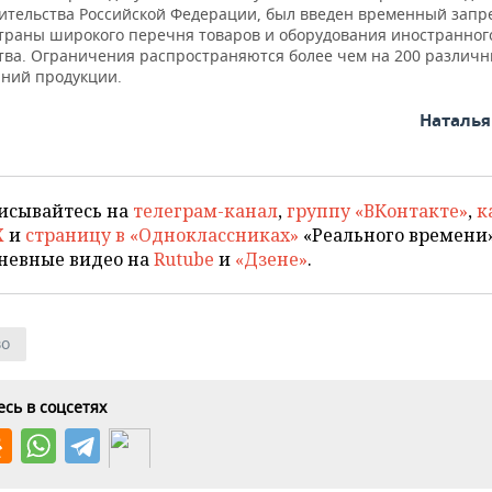
вительства Российской Федерации, был введен временный запр
страны широкого перечня товаров и оборудования иностранног
тва. Ограничения распространяются более чем на 200 различ
ний продукции.
Наталь
исывайтесь на
телеграм-канал
,
группу «ВКонтакте»
,
к
X
и
страницу в «Одноклассниках»
«Реального времени»
невные видео на
Rutube
и
«Дзене»
.
во
сь в соцсетях