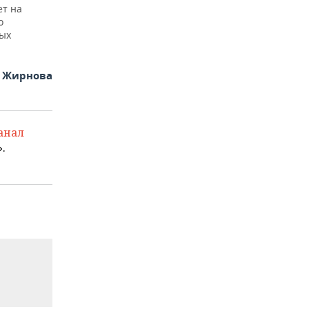
ет на
о
ных
я Жирнова
анал
.