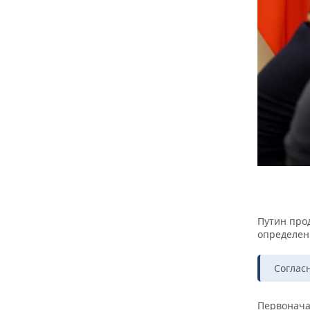
НЕФТЬ
РОЗНИЧНАЯ ТОРГОВЛЯ
НОВОСТИ ТЕХНОЛОГИЙ
МЕРОПРИЯТИЯ
ОПК
ТРАНСПОРТ
IT
НОВОСТИ МЕРОПРИЯТИЙ
СПОРТ
ЭНЕРГЕТИКА
УСЛУГИ
МЕДИА
ВЫЕЗДНАЯ РЕДАКЦИЯ
НОВОСТИ СПОРТА
ОБЩЕСТВО
ТЕЛЕКОММУНИКАЦИИ
БИЗНЕС-БРАНЧИ
ФУТБОЛ
НОВОСТИ ОБЩЕСТВА
ФОТОГАЛЕРЕЯ
ONLINE-КОНФЕРЕНЦИИ
ХОККЕЙ
ВЛАСТЬ
СЮЖЕТЫ
ОТКРЫТАЯ ЛЕКЦИЯ
БАСКЕТБОЛ
ИНФРАСТРУКТУРА
СПРАВОЧНИК
ВОЛЕЙБОЛ
ИСТОРИЯ
СПИСОК ПЕРСОН
ПОЛНАЯ ВЕРСИЯ
Путин про
определенн
КИБЕРСПОРТ
КУЛЬТУРА
СПИСОК КОМПАНИЙ
Согласн
ФИГУРНОЕ КАТАНИЕ
МЕДИЦИНА
Первонача