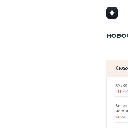
НОВО
Сюж
XVI с
499
МА
Велик
истор
24
МАТ