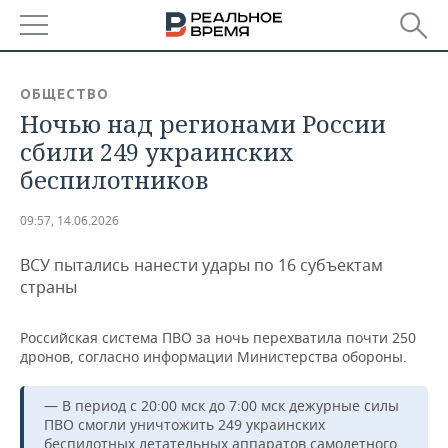
РЕГИОНЫ
ОБЩЕСТВО
Ночью над регионами России
БАШКОРТОСТАН
НОВОСТИ
сбили 249 украинских
ТАТАРСТАН
АНАЛИТИКА
беспилотников
УДМУРТИЯ
НОВОСТИ АНАЛИТИКИ
ЭКОНОМИКА
09:57, 14.06.2026
ДЕКЛАРАЦИИ О ДОХОДАХ
НОВОСТИ ЭКОНОМИКИ
ПРОМЫШЛЕННОСТЬ
ВСУ пытались нанести удары по 16 субъектам
страны
КОРОЛИ ГОСЗАКАЗА ПФО
ФИНАНСЫ
НОВОСТИ
НЕДВИЖИМОСТЬ
ПРОМЫШЛЕННОСТИ
Российская система ПВО за ночь перехватила почти 250
ВУЗЫ ТАТАРСТАНА
БАНКИ
НОВОСТИ НЕДВИЖИМОСТИ
АВТО
дронов, согласно информации Министерства обороны.
АГРОПРОМ
КОМУ ПРИНАДЛЕЖАТ
БЮДЖЕТ
НОВОСТИ АВТО
БИЗНЕС
— В период с 20:00 мск до 7:00 мск дежурные силы
ТОРГОВЫЕ ЦЕНТРЫ
МАШИНОСТРОЕНИЕ
ТАТАРСТАНА
ПВО смогли уничтожить 249 украинских
ИНВЕСТИЦИИ
НОВОСТИ БИЗНЕСА
ТЕХНОЛОГИИ
беспилотных летательных аппаратов самолетного