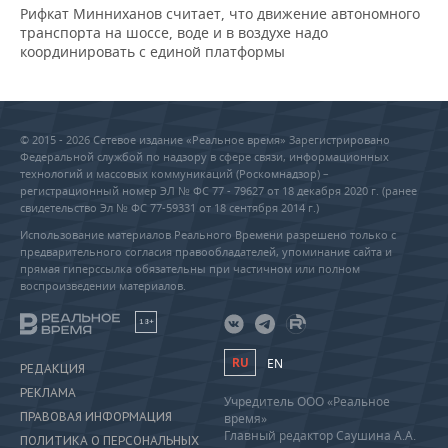
Рифкат Минниханов считает, что движение автономного
транспорта на шоссе, воде и в воздухе надо
координировать с единой платформы
© 2015 - 2026 Сетевое издание «Реальное время» Зарегистрировано
Федеральной службой по надзору в сфере связи, информационных
технологий и массовых коммуникаций (Роскомнадзор) –
регистрационный номер ЭЛ № ФС 77 - 79627 от 18 декабря 2020 г. (ранее
свидетельство Эл № ФС 77-59331 от 18 сентября 2014 г.)
Использование материалов Реального Времени разрешено только с
предварительного согласия правообладателей, упоминание сайта и
прямая гиперссылка обязательны при частичном или полном
воспроизведении материалов.
18+
RU
EN
РЕДАКЦИЯ
РЕКЛАМА
Учредитель ООО «Реальное
ПРАВОВАЯ ИНФОРМАЦИЯ
время»
Главный редактор Саушина А.А.
ПОЛИТИКА О ПЕРСОНАЛЬНЫХ