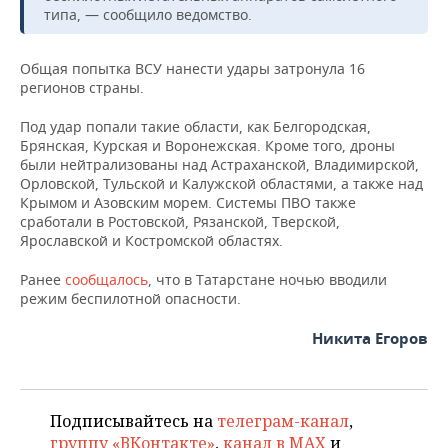
НЕФТЕХИМИЯ
типа, — сообщило ведомство.
РОЗНИЧНАЯ ТОРГОВЛЯ
НОВОСТИ ТЕХНОЛОГИЙ
МЕРОПРИЯТИЯ
НЕФТЬ
Общая попытка ВСУ нанести удары затронула 16
ТРАНСПОРТ
IT
НОВОСТИ МЕРОПРИЯТИЙ
СПОРТ
регионов страны.
ОПК
Под удар попали такие области, как Белгородская,
УСЛУГИ
МЕДИА
ВЫЕЗДНАЯ РЕДАКЦИЯ
НОВОСТИ СПОРТА
ОБЩЕСТВО
ЭНЕРГЕТИКА
Брянская, Курская и Воронежская. Кроме того, дроны
были нейтрализованы над Астраханской, Владимирской,
ТЕЛЕКОММУНИКАЦИИ
БИЗНЕС-БРАНЧИ
ФУТБОЛ
НОВОСТИ ОБЩЕСТВА
ФОТОГАЛЕРЕЯ
Орловской, Тульской и Калужской областями, а также над
Крымом и Азовским морем. Системы ПВО также
ONLINE-КОНФЕРЕНЦИИ
ХОККЕЙ
ВЛАСТЬ
СЮЖЕТЫ
сработали в Ростовской, Рязанской, Тверской,
Ярославской и Костромской областях.
ОТКРЫТАЯ ЛЕКЦИЯ
БАСКЕТБОЛ
ИНФРАСТРУКТУРА
СПРАВОЧНИК
Ранее
сообщалось
, что в Татарстане ночью вводили
режим беспилотной опасности.
ВОЛЕЙБОЛ
ИСТОРИЯ
СПИСОК ПЕРСОН
ПОЛНАЯ ВЕРСИЯ
Никита Егоров
КИБЕРСПОРТ
КУЛЬТУРА
СПИСОК КОМПАНИЙ
ФИГУРНОЕ КАТАНИЕ
МЕДИЦИНА
Подписывайтесь на
телеграм-канал
,
группу «ВКонтакте»
,
канал в MAX
и