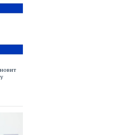
ановит
у