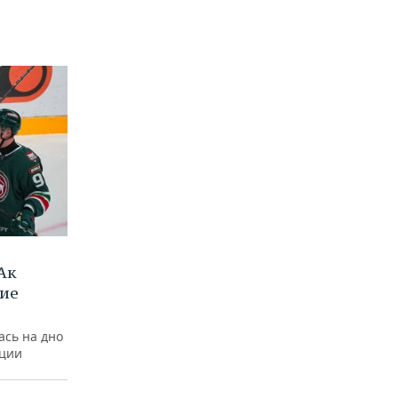
Ак
ние
ась на дно
нции