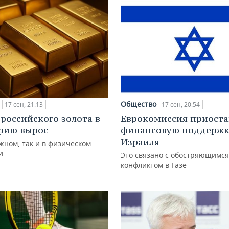
Общество
17 сен, 21:13
17 сен, 20:54
российского золота в
Еврокомиссия приост
рию вырос
финансовую поддержк
Израиля
жном, так и в физическом
и
Это связано с обостряющимся
конфликтом в Газе