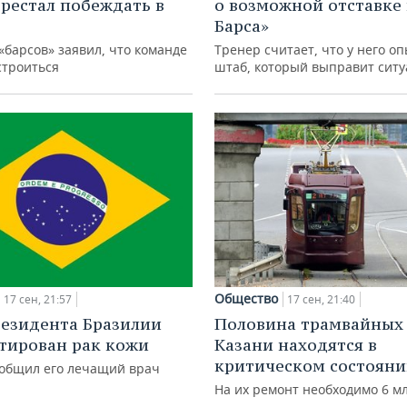
ерестал побеждать в
о возможной отставке 
Барса»
«барсов» заявил, что команде
Тренер считает, что у него о
строиться
штаб, который выправит сит
Общество
17 сен, 21:57
17 сен, 21:40
резидента Бразилии
Половина трамвайных
тирован рак кожи
Казани находятся в
критическом состоян
ообщил его лечащий врач
На их ремонт необходимо 6 м