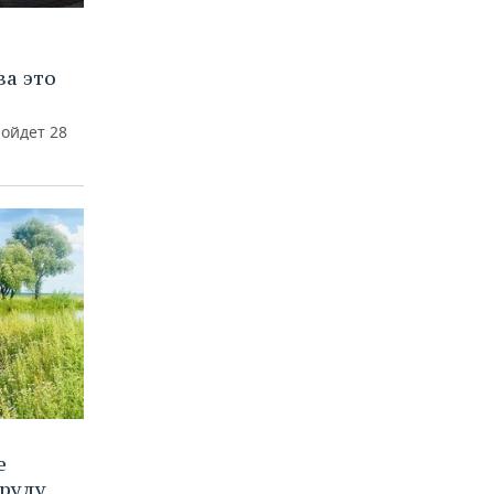
за это
ойдет 28
е
пруду