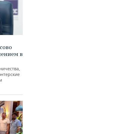
сово
лением в
ничества,
онтерские
и