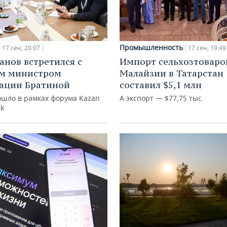
Промышленность
17 сен, 20:07
17 сен, 19:49
нов встретился с
Импорт сельхозтоваро
им министром
Малайзии в Татарстан
ации Братиной
составил $5,1 млн
ошло в рамках форума Kazan
А экспорт — $77,75 тыс.
ek