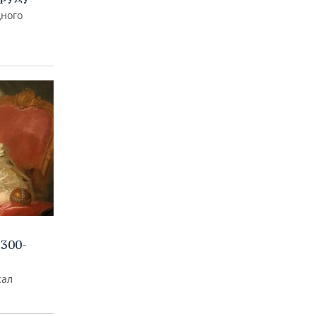
дного
300-
сал