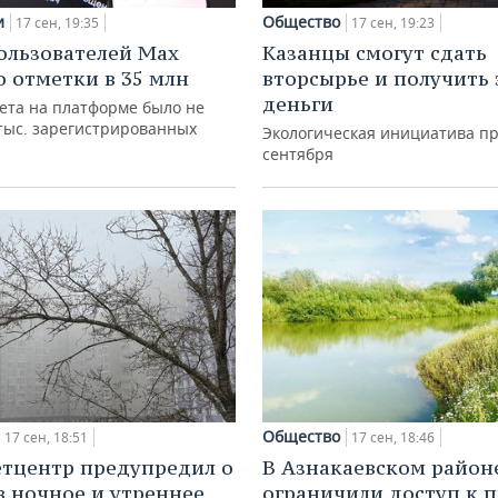
и
Общество
17 сен, 19:35
17 сен, 19:23
ользователей Max
Казанцы смогут сдать
о отметки в 35 млн
вторсырье и получить 
деньги
лета на платформе было не
 тыс. зарегистрированных
Экологическая инициатива пр
сентября
Общество
17 сен, 18:51
17 сен, 18:46
тцентр предупредил о
В Азнакаевском район
в ночное и утреннее
ограничили доступ к 