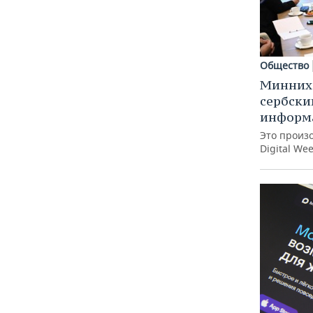
Общество
Минниха
сербск
информ
Это произ
Digital We