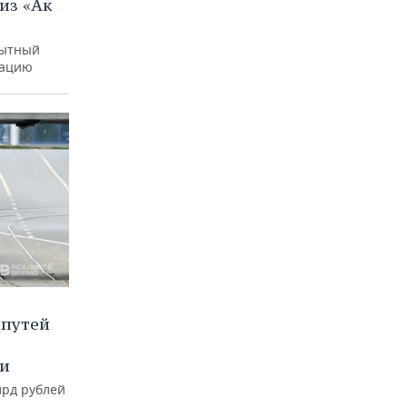
из «Ак
пытный
уацию
 путей
ии
лрд рублей