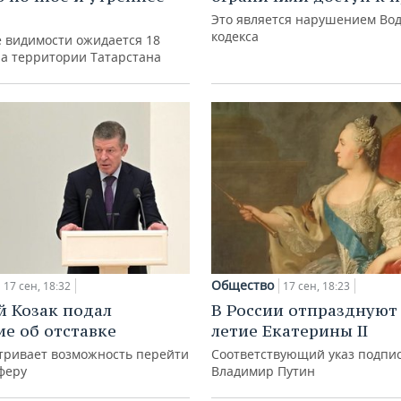
Это является нарушением Во
кодекса
 видимости ожидается 18
на территории Татарстана
Общество
17 сен, 18:32
17 сен, 18:23
 Козак подал
В России отпразднуют 
ие об отставке
летие Екатерины II
тривает возможность перейти
Соответствующий указ подпи
феру
Владимир Путин