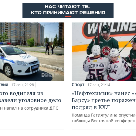
твия
Спорт
17 сен, 21:28
17 сен, 21:14
ого водителя из
«Нефтехимик» нанес «
завели уголовное дело
Барсу» третье пораже
подряд в КХЛ
он напал на сотрудника ДПС
Команда Гатиятулина опустил
таблицы Восточной конфере