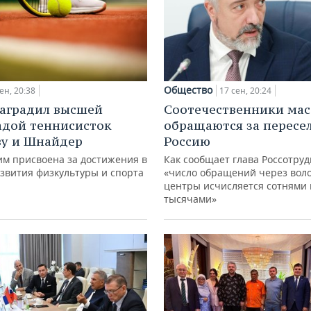
Общество
ен, 20:38
17 сен, 20:24
аградил высшей
Соотечественники мас
адой теннисисток
обращаются за пересе
у и Шнайдер
Россию
им присвоена за достижения в
Как сообщает глава Россотруд
азвития физкультуры и спорта
«число обращений через вол
центры исчисляется сотнями 
тысячами»