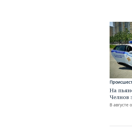
ВОДНЫЕ ВИДЫ СПОРТА
ОБРАЗОВАНИЕ
ХОККЕЙ С МЯЧОМ
ПРОИСШЕСТВИЯ
Происшес
На пьян
Челнов 
В августе 