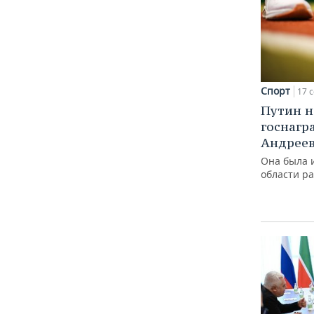
Спорт
17 с
Путин н
госнагр
Андреев
Она была 
области р