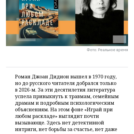
НЕФТЕХИМИЯ
РОЗНИЧНАЯ ТОРГОВЛЯ
НОВОСТИ ТЕХНОЛОГИЙ
МЕРОПРИЯТИЯ
НЕФТЬ
ТРАНСПОРТ
IT
НОВОСТИ МЕРОПРИЯТИЙ
СПОРТ
ОПК
УСЛУГИ
МЕДИА
ВЫЕЗДНАЯ РЕДАКЦИЯ
НОВОСТИ СПОРТА
ОБЩЕСТВО
ЭНЕРГЕТИКА
Фото: Реальное время
ТЕЛЕКОММУНИКАЦИИ
БИЗНЕС-БРАНЧИ
ФУТБОЛ
НОВОСТИ ОБЩЕСТВА
ФОТОГАЛЕРЕЯ
ONLINE-КОНФЕРЕНЦИИ
ХОККЕЙ
ВЛАСТЬ
СЮЖЕТЫ
Роман Джоан Дидион вышел в 1970 году,
ОТКРЫТАЯ ЛЕКЦИЯ
БАСКЕТБОЛ
ИНФРАСТРУКТУРА
СПРАВОЧНИК
но до русского читателя добрался только
в 2026-м. За эти десятилетия литература
ВОЛЕЙБОЛ
ИСТОРИЯ
СПИСОК ПЕРСОН
ПОЛНАЯ ВЕРСИЯ
успела привыкнуть к травмам, семейным
драмам и подробным психологическим
КИБЕРСПОРТ
КУЛЬТУРА
СПИСОК КОМПАНИЙ
объяснениям. На этом фоне «Играй при
любом раскладе» выглядит почти
ФИГУРНОЕ КАТАНИЕ
МЕДИЦИНА
вызывающе. Здесь нет детективной
интриги, нет борьбы за счастье, нет даже