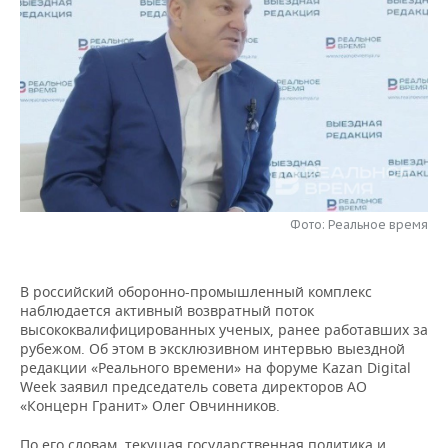
НЕФТЕХИМИЯ
РОЗНИЧНАЯ ТОРГОВЛЯ
НОВОСТИ ТЕХНОЛОГИЙ
МЕРОПРИЯТИЯ
НЕФТЬ
ТРАНСПОРТ
IT
НОВОСТИ МЕРОПРИЯТИЙ
СПОРТ
ОПК
УСЛУГИ
МЕДИА
ВЫЕЗДНАЯ РЕДАКЦИЯ
НОВОСТИ СПОРТА
ОБЩЕСТВО
ЭНЕРГЕТИКА
ТЕЛЕКОММУНИКАЦИИ
БИЗНЕС-БРАНЧИ
ФУТБОЛ
НОВОСТИ ОБЩЕСТВА
ФОТОГАЛЕРЕЯ
ONLINE-КОНФЕРЕНЦИИ
ХОККЕЙ
ВЛАСТЬ
СЮЖЕТЫ
Фото: Реальное время
ОТКРЫТАЯ ЛЕКЦИЯ
БАСКЕТБОЛ
ИНФРАСТРУКТУРА
СПРАВОЧНИК
В российский оборонно-промышленный комплекс
наблюдается активный возвратный поток
ВОЛЕЙБОЛ
ИСТОРИЯ
СПИСОК ПЕРСОН
ПОЛНАЯ ВЕРСИЯ
высококвалифицированных ученых, ранее работавших за
рубежом. Об этом в эксклюзивном интервью выездной
КИБЕРСПОРТ
КУЛЬТУРА
СПИСОК КОМПАНИЙ
редакции «Реального времени» на форуме Kazan Digital
Week заявил председатель совета директоров АО
ФИГУРНОЕ КАТАНИЕ
МЕДИЦИНА
«Концерн Гранит» Олег Овчинников.
По его словам, текущая государственная политика и