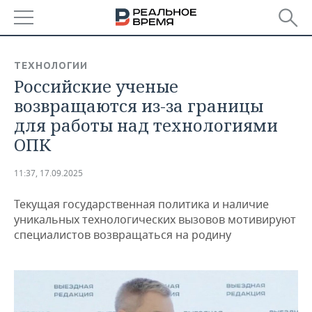
РЕГИОНЫ
ТЕХНОЛОГИИ
Российские ученые
БАШКОРТОСТАН
НОВОСТИ
возвращаются из-за границы
ТАТАРСТАН
АНАЛИТИКА
для работы над технологиями
ОПК
УДМУРТИЯ
НОВОСТИ АНАЛИТИКИ
ЭКОНОМИКА
11:37, 17.09.2025
ДЕКЛАРАЦИИ О ДОХОДАХ
НОВОСТИ ЭКОНОМИКИ
ПРОМЫШЛЕННОСТЬ
Текущая государственная политика и наличие
КОРОЛИ ГОСЗАКАЗА ПФО
ФИНАНСЫ
НОВОСТИ
НЕДВИЖИМОСТЬ
уникальных технологических вызовов мотивируют
ПРОМЫШЛЕННОСТИ
специалистов возвращаться на родину
ВУЗЫ ТАТАРСТАНА
БАНКИ
НОВОСТИ НЕДВИЖИМОСТИ
АВТО
АГРОПРОМ
КОМУ ПРИНАДЛЕЖАТ
БЮДЖЕТ
НОВОСТИ АВТО
БИЗНЕС
ТОРГОВЫЕ ЦЕНТРЫ
МАШИНОСТРОЕНИЕ
ТАТАРСТАНА
ИНВЕСТИЦИИ
НОВОСТИ БИЗНЕСА
ТЕХНОЛОГИИ