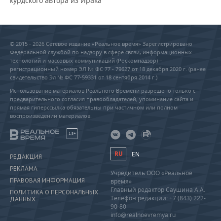
курдского автора из Ирака
© 2015 - 2026 Сетевое издание «Реальное время» Зарегистрировано
Федеральной службой по надзору в сфере связи, информационных
технологий и массовых коммуникаций (Роскомнадзор) –
регистрационный номер ЭЛ № ФС 77 - 79627 от 18 декабря 2020 г. (ранее
свидетельство Эл № ФС 77-59331 от 18 сентября 2014 г.)
Использование материалов Реального Времени разрешено только с
предварительного согласия правообладателей, упоминание сайта и
прямая гиперссылка обязательны при частичном или полном
воспроизведении материалов.
18+
RU
EN
РЕДАКЦИЯ
РЕКЛАМА
Учредитель ООО «Реальное
ПРАВОВАЯ ИНФОРМАЦИЯ
время»
Главный редактор Саушина А.А.
ПОЛИТИКА О ПЕРСОНАЛЬНЫХ
Телефон редакции: +7 (843) 222-
ДАННЫХ
90-80
info@realnoevremya.ru