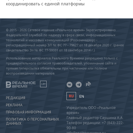
координировать с единой платформы
© 2015 - 2026 Сетевое издание «Реальное время» Зарегистрировано
Федеральной службой по надзору в сфере связи, информационных
технологий и массовых коммуникаций (Роскомнадзор) –
регистрационный номер ЭЛ № ФС 77 - 79627 от 18 декабря 2020 г. (ранее
свидетельство Эл № ФС 77-59331 от 18 сентября 2014 г.)
Использование материалов Реального Времени разрешено только с
предварительного согласия правообладателей, упоминание сайта и
прямая гиперссылка обязательны при частичном или полном
воспроизведении материалов.
18+
RU
EN
РЕДАКЦИЯ
РЕКЛАМА
Учредитель ООО «Реальное
ПРАВОВАЯ ИНФОРМАЦИЯ
время»
Главный редактор Саушина А.А.
ПОЛИТИКА О ПЕРСОНАЛЬНЫХ
Телефон редакции: +7 (843) 222-
ДАННЫХ
90-80
info@realnoevremya.ru