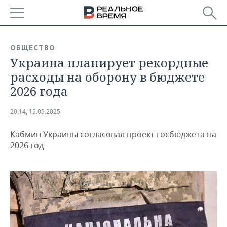
РЕГИОНЫ
ОБЩЕСТВО
Украина планирует рекордные
БАШКОРТОСТАН
НОВОСТИ
расходы на оборону в бюджете
ТАТАРСТАН
АНАЛИТИКА
2026 года
УДМУРТИЯ
НОВОСТИ АНАЛИТИКИ
ЭКОНОМИКА
20:14, 15.09.2025
ДЕКЛАРАЦИИ О ДОХОДАХ
НОВОСТИ ЭКОНОМИКИ
ПРОМЫШЛЕННОСТЬ
Кабмин Украины согласовал проект госбюджета на
2026 год
КОРОЛИ ГОСЗАКАЗА ПФО
ФИНАНСЫ
НОВОСТИ
НЕДВИЖИМОСТЬ
ПРОМЫШЛЕННОСТИ
ВУЗЫ ТАТАРСТАНА
БАНКИ
НОВОСТИ НЕДВИЖИМОСТИ
АВТО
АГРОПРОМ
КОМУ ПРИНАДЛЕЖАТ
БЮДЖЕТ
НОВОСТИ АВТО
БИЗНЕС
ТОРГОВЫЕ ЦЕНТРЫ
МАШИНОСТРОЕНИЕ
ТАТАРСТАНА
ИНВЕСТИЦИИ
НОВОСТИ БИЗНЕСА
ТЕХНОЛОГИИ