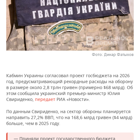
НЕФТЕХИМИЯ
РОЗНИЧНАЯ ТОРГОВЛЯ
НОВОСТИ ТЕХНОЛОГИЙ
МЕРОПРИЯТИЯ
НЕФТЬ
ТРАНСПОРТ
IT
НОВОСТИ МЕРОПРИЯТИЙ
СПОРТ
ОПК
УСЛУГИ
МЕДИА
ВЫЕЗДНАЯ РЕДАКЦИЯ
НОВОСТИ СПОРТА
ОБЩЕСТВО
ЭНЕРГЕТИКА
ТЕЛЕКОММУНИКАЦИИ
БИЗНЕС-БРАНЧИ
ФУТБОЛ
НОВОСТИ ОБЩЕСТВА
ФОТОГАЛЕРЕЯ
Фото: Динар Фатыхов
ONLINE-КОНФЕРЕНЦИИ
ХОККЕЙ
ВЛАСТЬ
СЮЖЕТЫ
Кабмин Украины согласовал проект госбюджета на 2026
год, предусматривающий рекордные расходы на оборону
ОТКРЫТАЯ ЛЕКЦИЯ
БАСКЕТБОЛ
ИНФРАСТРУКТУРА
СПРАВОЧНИК
в размере около 2,8 трлн гривен (примерно $68 млрд). Об
этом сообщила украинский премьер-министр Юлия
ВОЛЕЙБОЛ
ИСТОРИЯ
СПИСОК ПЕРСОН
ПОЛНАЯ ВЕРСИЯ
Свириденко,
передает
РИА «Новости».
По данным Свириденко, на сектор обороны планируется
КИБЕРСПОРТ
КУЛЬТУРА
СПИСОК КОМПАНИЙ
направить 27,2% ВВП, что на 168,6 млрд гривен ($4 млрд)
больше, чем в 2025 году.
ФИГУРНОЕ КАТАНИЕ
МЕДИЦИНА
— Приняли проект государственного бюджета