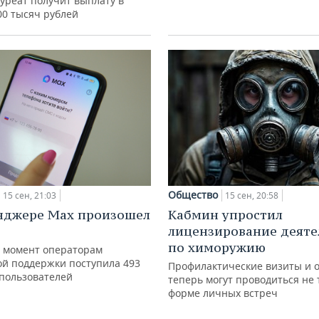
уреат получит выплату в
00 тысяч рублей
Общество
15 сен, 21:03
15 сен, 20:58
нджере Max произошел
Кабмин упростил
лицензирование деяте
по химоружию
 момент операторам
ой поддержки поступила 493
Профилактические визиты и 
 пользователей
теперь могут проводиться не 
форме личных встреч