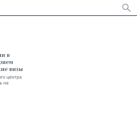
ии в
прием
кие визы
ого центра
ь на