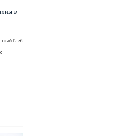
чены в
етний Глеб
с