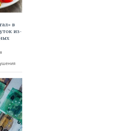
ал» в
уток из-
рных
я
рушения