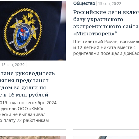
Общество
15 сен, 20:22
Российские дети вклю
базу украинского
экстремистского сайта
«Миротворец»*
Шестилетний Роман, восьмил
и 12-летний Никита вместе с
родителями посещали Донбас
15 сен, 20:39
стане руководитель
ятия предстанет
удом за долги по
е в 16 млн рублей
019 года по сентябрь 2024
водитель ООО «КМС»
чески не выплачивал
ю плату 72 работникам