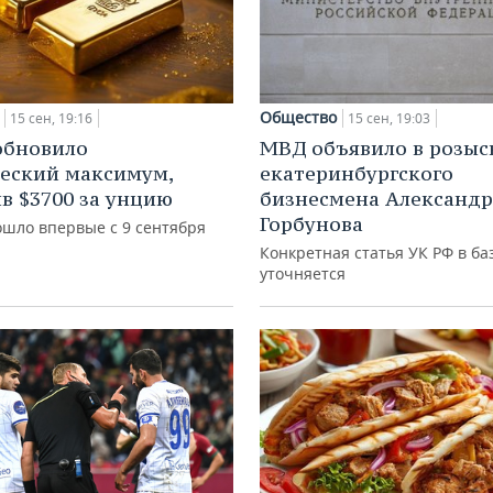
Общество
15 сен, 19:16
15 сен, 19:03
обновило
МВД объявило в розыс
еский максимум,
екатеринбургского
в $3700 за унцию
бизнесмена Александр
Горбунова
ошло впервые с 9 сентября
Конкретная статья УК РФ в ба
уточняется