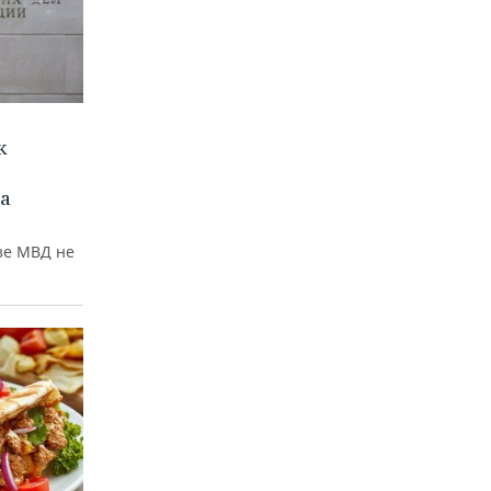
к
а
зе МВД не