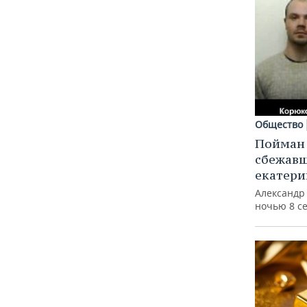
Общество
Пойман 
сбежавш
екатери
Александр
ночью 8 с