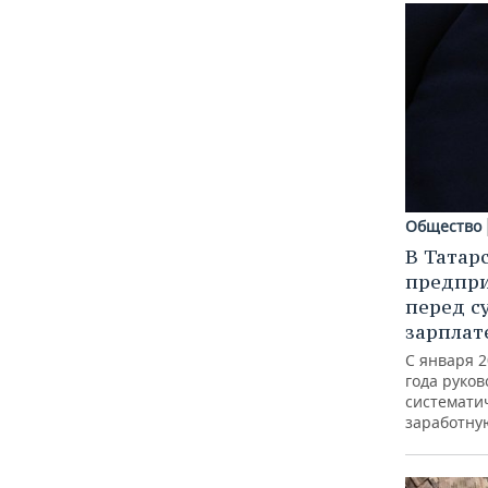
ВОДНЫЕ ВИДЫ СПОРТА
ОБРАЗОВАНИЕ
ХОККЕЙ С МЯЧОМ
ПРОИСШЕСТВИЯ
Общество
В Татар
предпри
перед с
зарплат
С января 2
года руко
системати
заработну