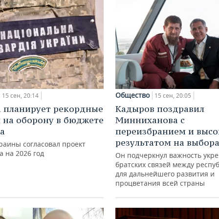
Общество
15 сен, 20:14
15 сен, 20:05
 планирует рекордные
Кадыров поздравил
 на оборону в бюджете
Минниханова с
да
переизбранием и выс
результатом на выбор
раины согласовал проект
 на 2026 год
Он подчеркнул важность укр
братских связей между респу
для дальнейшего развития и
процветания всей страны