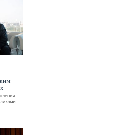
оким
ах
епления
бликами