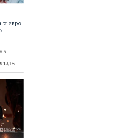
 и евро
о
в в
в 13,1%