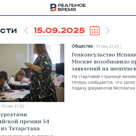
15.09.2025
СТИ
Общество
15 сен, 21:27
Генконсульство Испан
Москве возобновило 
заявлений на шенгенс
На стартовой странице визов
теперь сообщается, что запис
подачу документов бесплатна
15 сен, 21:52
ауреатами
НА
ийской премии 34
 из Татарстана