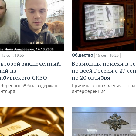
Общество
15 сен, 19:55
15 сен, 19:29
второй заключенный,
Возможны помехи в т
ий из
по всей России с 27 се
нбургского СИЗО
по 20 октября
 Черепанов* был задержан
Причина этого явления — со
ентября
интерференция