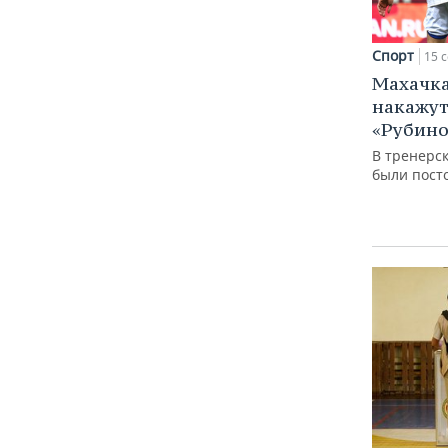
Спорт
15 с
Махачка
накажут
«Рубино
В тренерс
были пост