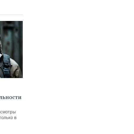
льности
осмотры
только в