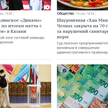
Общество
ен, 19:00
15 сен, 18:54
линское «Динамо»
Шаурмичная «Хан Манг
 по итогам матча с
Челнах закрыта на 70 с
м» в Казани
за нарушений санита
норм
кой зоне гостевой команды
оронние
Суд признал предпринимател
виновным в совершении
административного правона