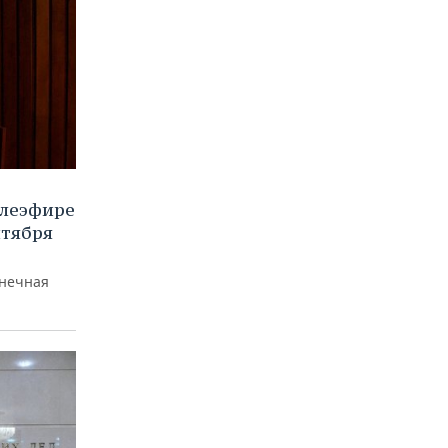
елеэфире
нтября
лнечная