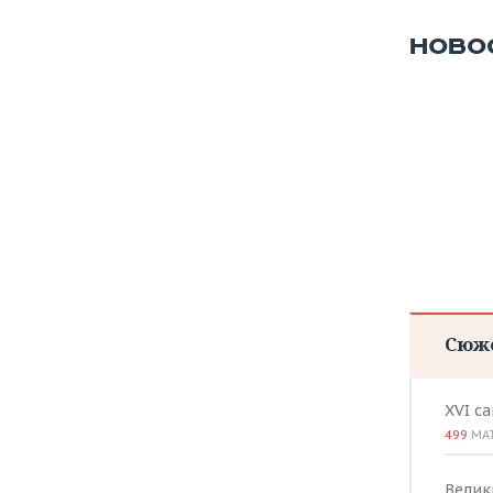
НОВО
Сюж
XVI с
499
МА
Велик