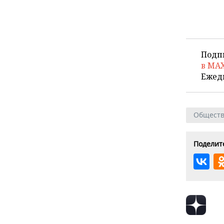
Подп
в MA
Ежед
Общест
Поделите