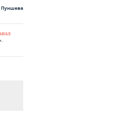
а Пуншева
анал
.