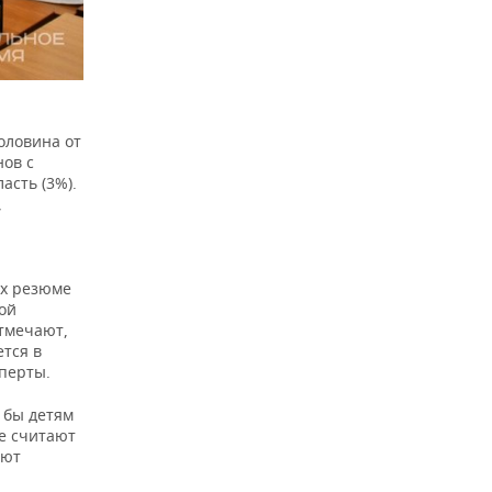
оловина от
нов с
асть (3%).
,
ых резюме
ой
отмечают,
тся в
перты.
л
бы детям
е считают
ают