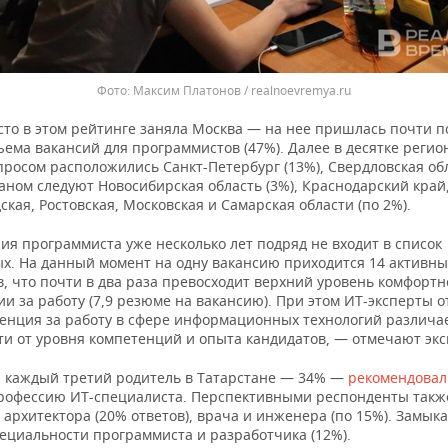
Максим Платонов / realnoevremya.ru
сто в этом рейтинге заняла Москва — на нее пришлась почти п
ема вакансий для программистов (47%). Далее в десятке регио
росом расположились Санкт-Петербург (13%), Свердловская обл
аном следуют Новосибирская область (3%), Краснодарский край
кая, Ростовская, Московская и Самарская области (по 2%).
ия программиста уже несколько лет подряд не входит в список
х. На данный момент на одну вакансию приходится 14 активн
, что почти в два раза превосходит верхний уровень комфортн
и за работу (7,9 резюме на вакансию). При этом ИТ-эксперты 
ренция за работу в сфере информационных технологий различае
ти от уровня компетенций и опыта кандидатов, — отмечают экс
 каждый третий родитель в Татарстане — 34% —
рекомендова
рофессию ИТ-специалиста. Перспективными респонденты такж
архитектора (20% ответов), врача и инженера (по 15%). Замык
пециальности программиста и разработчика (12%).