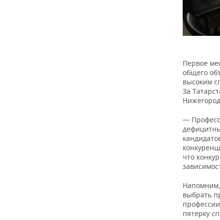
Первое ме
общего объ
высоким сп
За Татарст
Нижегородс
— Професс
дефицитны
кандидатов
конкуренци
что конку
зависимос
Напомним,
выбрать п
профессии 
пятерку с