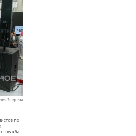
рия Зверева
мистов по
о
сс-служба