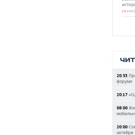
истор
24
МАТ
ЧИ
Пре
20:53
форуме
«Од
20:17
Жит
08:00
мобильн
Сог
20:00
октября