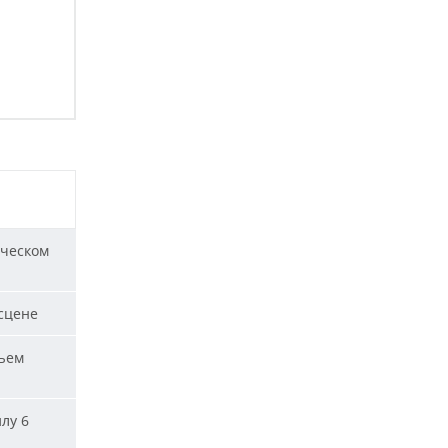
ическом
сцене
ъем
лу 6