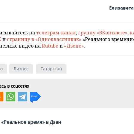
Елизавет
исывайтесь на
телеграм-канал
,
группу «ВКонтакте»
,
к
X
и
страницу в «Одноклассниках»
«Реального времени»
невные видео на
Rutube
и
«Дзене»
.
во
Бизнес
Татарстан
сь в соцсетях
«Реальное время» в Дзен