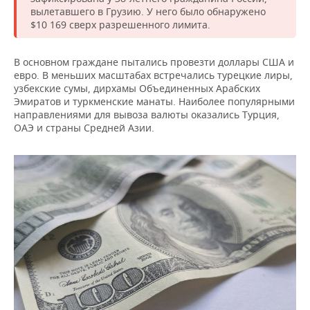
ВОДНЫЕ ВИДЫ СПОРТА
ОБРАЗОВАНИЕ
вылетавшего в Грузию. У него было обнаружено
$10 169 сверх разрешенного лимита.
ХОККЕЙ С МЯЧОМ
ПРОИСШЕСТВИЯ
В основном граждане пытались провезти доллары США и
евро. В меньших масштабах встречались турецкие лиры,
узбекские сумы, дирхамы Объединенных Арабских
Эмиратов и туркменские манаты. Наиболее популярными
направлениями для вывоза валюты оказались Турция,
ОАЭ и страны Средней Азии.