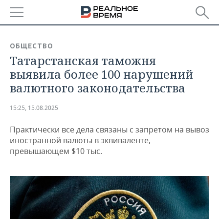
РЕГИОНЫ
ОБЩЕСТВО
Татарстанская таможня
БАШКОРТОСТАН
НОВОСТИ
выявила более 100 нарушений
ТАТАРСТАН
АНАЛИТИКА
валютного законодательства
УДМУРТИЯ
НОВОСТИ АНАЛИТИКИ
ЭКОНОМИКА
15:25, 15.08.2025
ДЕКЛАРАЦИИ О ДОХОДАХ
НОВОСТИ ЭКОНОМИКИ
ПРОМЫШЛЕННОСТЬ
Практически все дела связаны с запретом на вывоз
иностранной валюты в эквиваленте,
КОРОЛИ ГОСЗАКАЗА ПФО
ФИНАНСЫ
НОВОСТИ
НЕДВИЖИМОСТЬ
превышающем $10 тыс.
ПРОМЫШЛЕННОСТИ
ВУЗЫ ТАТАРСТАНА
БАНКИ
НОВОСТИ НЕДВИЖИМОСТИ
АВТО
АГРОПРОМ
КОМУ ПРИНАДЛЕЖАТ
БЮДЖЕТ
НОВОСТИ АВТО
БИЗНЕС
ТОРГОВЫЕ ЦЕНТРЫ
МАШИНОСТРОЕНИЕ
ТАТАРСТАНА
ИНВЕСТИЦИИ
НОВОСТИ БИЗНЕСА
ТЕХНОЛОГИИ