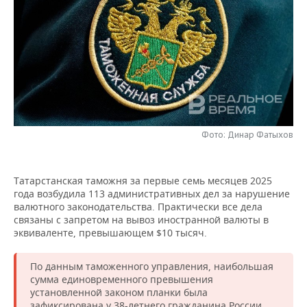
НЕФТЕХИМИЯ
РОЗНИЧНАЯ ТОРГОВЛЯ
НОВОСТИ ТЕХНОЛОГИЙ
МЕРОПРИЯТИЯ
НЕФТЬ
ТРАНСПОРТ
IT
НОВОСТИ МЕРОПРИЯТИЙ
СПОРТ
ОПК
УСЛУГИ
МЕДИА
ВЫЕЗДНАЯ РЕДАКЦИЯ
НОВОСТИ СПОРТА
ОБЩЕСТВО
ЭНЕРГЕТИКА
ТЕЛЕКОММУНИКАЦИИ
БИЗНЕС-БРАНЧИ
ФУТБОЛ
НОВОСТИ ОБЩЕСТВА
ФОТОГАЛЕРЕЯ
Фото: Динар Фатыхов
ONLINE-КОНФЕРЕНЦИИ
ХОККЕЙ
ВЛАСТЬ
СЮЖЕТЫ
Татарстанская таможня за первые семь месяцев 2025
ОТКРЫТАЯ ЛЕКЦИЯ
БАСКЕТБОЛ
ИНФРАСТРУКТУРА
СПРАВОЧНИК
года возбудила 113 административных дел за нарушение
валютного законодательства. Практически все дела
ВОЛЕЙБОЛ
ИСТОРИЯ
СПИСОК ПЕРСОН
ПОЛНАЯ ВЕРСИЯ
связаны с запретом на вывоз иностранной валюты в
эквиваленте, превышающем $10 тысяч.
КИБЕРСПОРТ
КУЛЬТУРА
СПИСОК КОМПАНИЙ
По данным таможенного управления, наибольшая
ФИГУРНОЕ КАТАНИЕ
МЕДИЦИНА
сумма единовременного превышения
установленной законом планки была
зафиксирована у 38-летнего гражданина России,