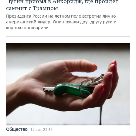
Путин прибыл в Анкоридж, где пройдет
ВОДНЫЕ ВИДЫ СПОРТА
ОБРАЗОВАНИЕ
саммит с Трампом
ХОККЕЙ С МЯЧОМ
ПРОИСШЕСТВИЯ
Президента России на летном поле встретил лично
американский лидер. Они пожали друг другу руки и
коротко поговорили
Общество
15 авг, 21:47