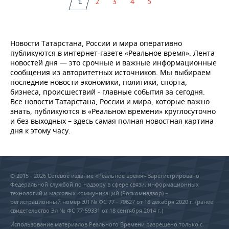
1
2
3
4
5
Новости Татарстана, России и мира оперативно
публикуются в интернет-газете «Реальное время». Лента
новостей дня — это срочные и важные информационные
сообщения из авторитетных источников. Мы выбираем
последние новости экономики, политики, спорта,
бизнеса, происшествий - главные события за сегодня.
Все новости Татарстана, России и мира, которые важно
знать, публикуются в «Реальном времени» круглосуточно
и без выходных – здесь самая полная новостная картина
дня к этому часу.
© 2015 - 2026 Сетевое издание «Реальное время» Зарегистрировано
Федеральной службой по надзору в сфере связи, информационных
технологий и массовых коммуникаций (Роскомнадзор) –
регистрационный номер ЭЛ № ФС 77 - 79627 от 18 декабря 2020 г. (ранее
свидетельство Эл № ФС 77-59331 от 18 сентября 2014 г.)
Использование материалов Реального Времени разрешено только с