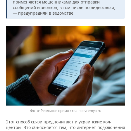
ВОДНЫЕ ВИДЫ СПОРТА
ОБРАЗОВАНИЕ
применяются мошенниками для отправки
сообщений и звонков, в том числе по видеосвязи,
— предупредили в ведомстве.
ХОККЕЙ С МЯЧОМ
ПРОИСШЕСТВИЯ
Реальное время / realnoevremya.ru
Этот способ связи предпочитают и украинские кол-
центры. Это объясняется тем, что интернет-подключения