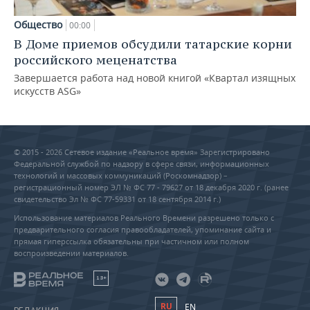
Общество
00:00
В Доме приемов обсудили татарские корни
российского меценатства
Завершается работа над новой книгой «Квартал изящных
искусств ASG»
© 2015 - 2026 Сетевое издание «Реальное время» Зарегистрировано
Федеральной службой по надзору в сфере связи, информационных
технологий и массовых коммуникаций (Роскомнадзор) –
регистрационный номер ЭЛ № ФС 77 - 79627 от 18 декабря 2020 г. (ранее
свидетельство Эл № ФС 77-59331 от 18 сентября 2014 г.)
Использование материалов Реального Времени разрешено только с
предварительного согласия правообладателей, упоминание сайта и
прямая гиперссылка обязательны при частичном или полном
воспроизведении материалов.
18+
RU
EN