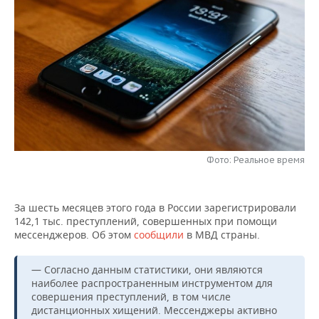
НЕФТЕХИМИЯ
РОЗНИЧНАЯ ТОРГОВЛЯ
НОВОСТИ ТЕХНОЛОГИЙ
МЕРОПРИЯТИЯ
НЕФТЬ
ТРАНСПОРТ
IT
НОВОСТИ МЕРОПРИЯТИЙ
СПОРТ
ОПК
УСЛУГИ
МЕДИА
ВЫЕЗДНАЯ РЕДАКЦИЯ
НОВОСТИ СПОРТА
ОБЩЕСТВО
ЭНЕРГЕТИКА
ТЕЛЕКОММУНИКАЦИИ
БИЗНЕС-БРАНЧИ
ФУТБОЛ
НОВОСТИ ОБЩЕСТВА
ФОТОГАЛЕРЕЯ
ONLINE-КОНФЕРЕНЦИИ
ХОККЕЙ
ВЛАСТЬ
СЮЖЕТЫ
Фото: Реальное время
ОТКРЫТАЯ ЛЕКЦИЯ
БАСКЕТБОЛ
ИНФРАСТРУКТУРА
СПРАВОЧНИК
За шесть месяцев этого года в России зарегистрировали
142,1 тыс. преступлений, совершенных при помощи
ВОЛЕЙБОЛ
ИСТОРИЯ
СПИСОК ПЕРСОН
ПОЛНАЯ ВЕРСИЯ
мессенджеров. Об этом
сообщили
в МВД страны.
КИБЕРСПОРТ
КУЛЬТУРА
СПИСОК КОМПАНИЙ
— Согласно данным статистики, они являются
наиболее распространенным инструментом для
ФИГУРНОЕ КАТАНИЕ
МЕДИЦИНА
совершения преступлений, в том числе
дистанционных хищений. Мессенджеры активно