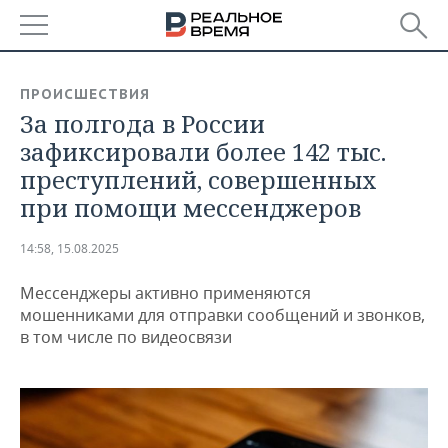
РЕГИОНЫ
ПРОИСШЕСТВИЯ
За полгода в России
БАШКОРТОСТАН
НОВОСТИ
зафиксировали более 142 тыс.
ТАТАРСТАН
АНАЛИТИКА
преступлений, совершенных
при помощи мессенджеров
УДМУРТИЯ
НОВОСТИ АНАЛИТИКИ
ЭКОНОМИКА
14:58, 15.08.2025
ДЕКЛАРАЦИИ О ДОХОДАХ
НОВОСТИ ЭКОНОМИКИ
ПРОМЫШЛЕННОСТЬ
Мессенджеры активно применяются
КОРОЛИ ГОСЗАКАЗА ПФО
ФИНАНСЫ
НОВОСТИ
НЕДВИЖИМОСТЬ
мошенниками для отправки сообщений и звонков,
ПРОМЫШЛЕННОСТИ
в том числе по видеосвязи
ВУЗЫ ТАТАРСТАНА
БАНКИ
НОВОСТИ НЕДВИЖИМОСТИ
АВТО
АГРОПРОМ
КОМУ ПРИНАДЛЕЖАТ
БЮДЖЕТ
НОВОСТИ АВТО
БИЗНЕС
ТОРГОВЫЕ ЦЕНТРЫ
МАШИНОСТРОЕНИЕ
ТАТАРСТАНА
ИНВЕСТИЦИИ
НОВОСТИ БИЗНЕСА
ТЕХНОЛОГИИ