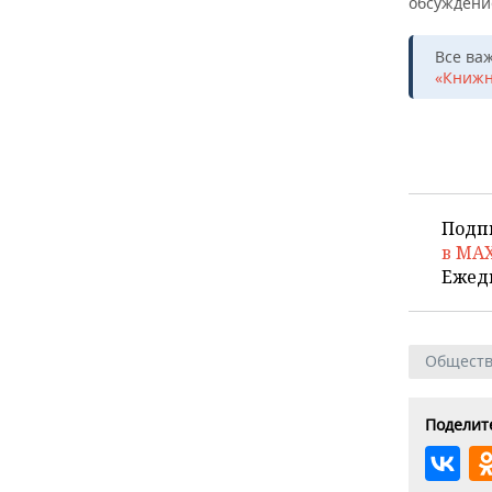
обсуждени
Все ва
«Книжн
Подп
в MA
Ежед
Общест
Поделите