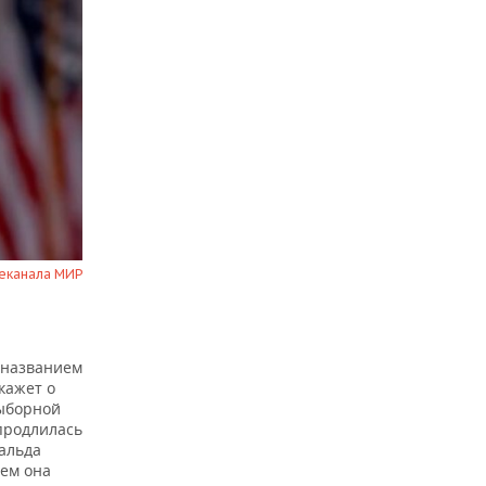
леканала МИР
 названием
кажет о
ыборной
продлилась
альда
нем она