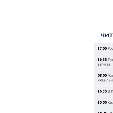
ЧИ
Рос
17:00
Тат
16:38
августе
Жит
08:00
мобильн
В К
16:35
Каж
15:50