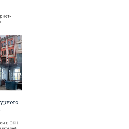
рнет-
ы
турного
и
ей в ОКН
имателей