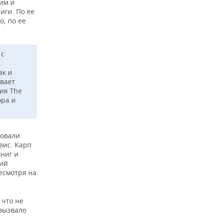
ким и
иги. По ее
о, по ее
 с
.
ак и
ывает
ия The
ора и
ровали
вис. Карп
ниг и
ший
есмотря на
 что не
 вызвало