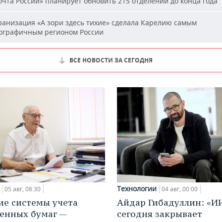
чта России» планирует обновить 215 отделений до конца года
анизация «А зори здесь тихие» сделала Карелию самым
ографичным регионом России
ВСЕ НОВОСТИ ЗА СЕГОДНЯ
Технологии
05 авг, 08:30
04 авг, 00:00
ие системы учета
Айдар Гибадуллин: «И
енных бумаг —
сегодня закрывает