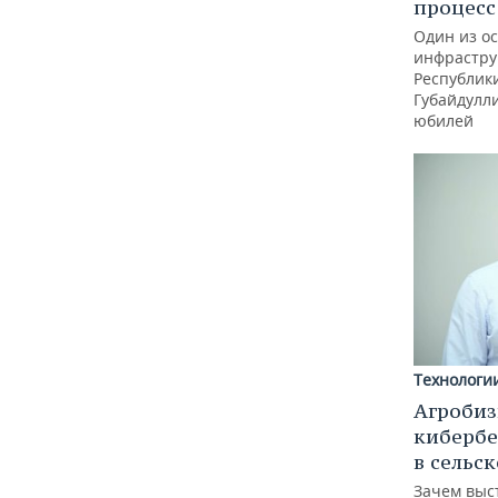
процес
Один из о
инфрастру
Республик
Губайдулл
юбилей
Технологи
Агробиз
кибербе
в сельс
Зачем выс