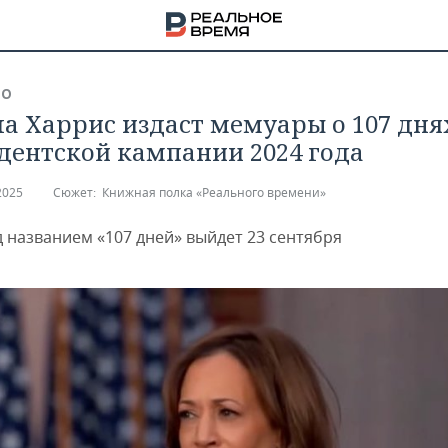
ВО
а Харрис издаст мемуары о 107 дня
дентской кампании 2024 года
2025
Сюжет:
Книжная полка «Реального времени»
д названием «107 дней» выйдет 23 сентября
НА