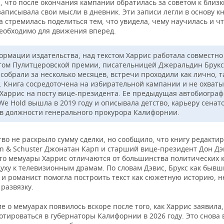
, что после окончания кампании обратилась за советом к близ
записывала свои мысли в дневник. Эти записи легли в основу кн
а стремилась поделиться тем, что увидела, чему научилась и чт
еобходимо для движения вперед.
ормации издательства, над текстом Харрис работала совместно
том Пулитцеровской премии, писательницей Джеральдин Брукс
собрали за несколько месяцев, встречи проходили как лично, т
. Книга сосредоточена на избирательной кампании и не охват
 Харрис на посту вице-президента. Ее предыдущая автобиограф
We Hold вышла в 2019 году и описывала детство, карьеру сенат
 в должности генерального прокурора Калифорнии.
во не раскрыло сумму сделки, но сообщило, что книгу редакти
on & Schuster Джонатан Карп и старший вице-президент Дон Дэ
что мемуары Харрис отличаются от большинства политических к
духу к телевизионным драмам. По словам Дэвис, Брукс как быв
 и романист помогла построить текст как сюжетную историю, н
развязку.
 о мемуарах появилось вскоре после того, как Харрис заявила,
отироваться в губернаторы Калифорнии в 2026 году. Это снова