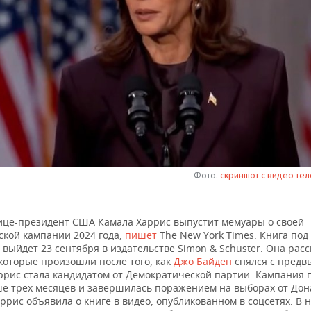
Фото:
скриншот с видео те
це-президент США Камала Харрис выпустит мемуары о своей
ской кампании 2024 года,
пишет
The New York Times. Книга под
 выйдет 23 сентября в издательстве Simon & Schuster. Она расс
которые произошли после того, как
Джо Байден
снялся с предв
аррис стала кандидатом от Демократической партии. Кампания 
ше трех месяцев и завершилась поражением на выборах от Дон
ррис объявила о книге в видео, опубликованном в соцсетях. В 