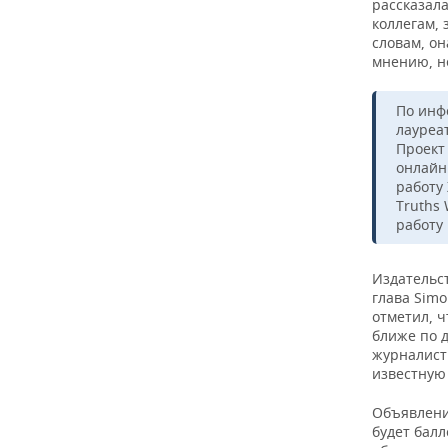
ВОДНЫЕ ВИДЫ СПОРТА
ОБРАЗОВАНИЕ
рассказала
коллегам, 
словам, он
ХОККЕЙ С МЯЧОМ
ПРОИСШЕСТВИЯ
мнению, н
По инф
лауреа
Проект 
онлайн
работу
Truths 
работу
Издательст
глава Sim
отметил, 
ближе по 
журналист
известную 
Объявление
будет балл