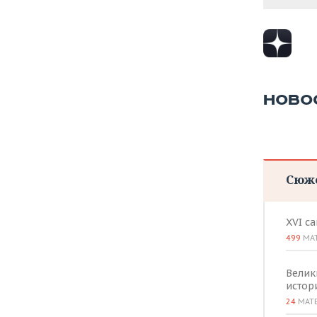
НОВО
Сюж
XVI с
499
МА
Велик
истор
24
МАТ