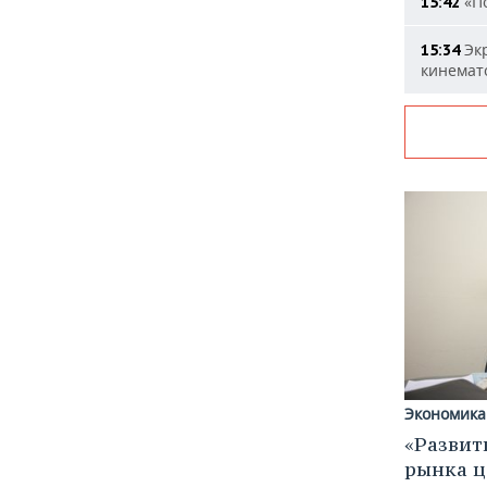
«По
15:42
Экр
15:34
кинемат
Экономика
«Развит
рынка ц