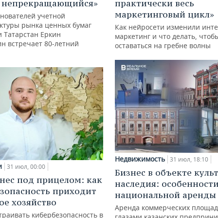
с непрекращающийся»
практически весь
маркетинговый цикл»
снователей учетной
ктуры рынка ценных бумаг
Как нейросети изменили инте
и Татарстан Еркин
маркетинг и что делать, чтоб
ин встречает 80-летний
оставаться на гребне волны
Недвижимость
31 июл, 18:10
и
31 июл, 00:00
Бизнес в объекте куль
нес под прицелом: как
наследия: особенност
зопасность приходит
национальной аренды
кое хозяйство
Аренда коммерческих площад
траивать кибербезопасность в
глазами казанских предприн