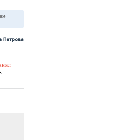
ике
а Петрова
анал
.