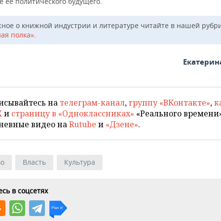
е ее политического будущего.
жное о книжной индустрии и литературе читайте в нашей рубр
ая полка»
.
Екатерин
исывайтесь на
телеграм-канал
,
группу «ВКонтакте»
,
к
X
и
страницу в «Одноклассниках»
«Реального времени»
невные видео на
Rutube
и
«Дзене»
.
во
Власть
Культура
сь в соцсетях