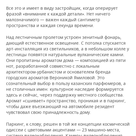
Все это и имеет в виду застройщик, когда оперирует
фразой «внимание к каждой детали». Нет ничего
малозначимого — важен каждый сантиметр
пространства и каждая секунда времени.
Над лестничным пролетом устроен зенитный фонарь,
дающий естественное освещение. С потолка спускается
арт-инсталляция из светильников, а в небольшом холле у
лестницы появятся натуральные вулканические камни.
Они пропитаны ароматом дома — композицией из пяти
нот, разработанной совместно с локальным
архитектором-урбанистом и основателем бренда
городских ароматов Вероникой Ямиловой. Это
сознательный выбор в пользу казанских парфюмеров, а
не столичных имен: культурное наследие формируется
здесь и сейчас, через поддержку местного сообщества.
Аромат «сшивает» пространство, проникая и в паркинг,
чтобы даже въезжающий на автомобиле резидент
чувствовал свою принадлежность дому.
Паркинг, к слову, решен в той же концепции космической
одиссеи с цветовыми акцентами — 23 машино-места,
система видеонаблюдения. Камеры видеонаблюдения