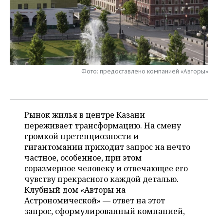
НЕФТЕХИМИЯ
РОЗНИЧНАЯ ТОРГОВЛЯ
НОВОСТИ ТЕХНОЛОГИЙ
МЕРОПРИЯТИЯ
НЕФТЬ
ТРАНСПОРТ
IT
НОВОСТИ МЕРОПРИЯТИЙ
СПОРТ
ОПК
УСЛУГИ
МЕДИА
ВЫЕЗДНАЯ РЕДАКЦИЯ
НОВОСТИ СПОРТА
ОБЩЕСТВО
ЭНЕРГЕТИКА
Фото: предоставлено компанией «Авторы»
ТЕЛЕКОММУНИКАЦИИ
БИЗНЕС-БРАНЧИ
ФУТБОЛ
НОВОСТИ ОБЩЕСТВА
ФОТОГАЛЕРЕЯ
ONLINE-КОНФЕРЕНЦИИ
ХОККЕЙ
ВЛАСТЬ
СЮЖЕТЫ
Рынок жилья в центре Казани
переживает трансформацию. На смену
ОТКРЫТАЯ ЛЕКЦИЯ
БАСКЕТБОЛ
ИНФРАСТРУКТУРА
СПРАВОЧНИК
громкой претенциозности и
гигантомании приходит запрос на нечто
ВОЛЕЙБОЛ
ИСТОРИЯ
СПИСОК ПЕРСОН
ПОЛНАЯ ВЕРСИЯ
частное, особенное, при этом
соразмерное человеку и отвечающее его
КИБЕРСПОРТ
КУЛЬТУРА
СПИСОК КОМПАНИЙ
чувству прекрасного каждой деталью.
Клубный дом «Авторы на
ФИГУРНОЕ КАТАНИЕ
МЕДИЦИНА
Астрономической» — ответ на этот
запрос, сформулированный компанией,