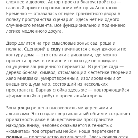
сложнее и дороже. Автор проекта благоустройства —
главный архитектор компании «Авторы» Анастасия
Еременко — отказалась от идеи транзитного двора в
пользу пространства-сценария. Здесь нет ни одного
случайного элемента. Все функционально и подчинено
логике медленного досуга.
Двор делится на три смысловые зоны: сад, роща и
поляна. Сценарий в
начинается с лаундж-зоны по
саду
контуру дома — это столики с диванами, где можно
провести время в тишине и тени и где не покидает
ощущение защищенного периметра. В центре сада —
дерево бонсай, символ, отсылающий к эстетике творений
Хаяо Миядзаки: умиротворенный, изолированный от
внешнего шума мир, состоящий из нескольких
пространств. Барная стойка здесь же — повторяющийся
«фирменный» атрибут в проектах «Авторов».
Зона
решена высокорослыми деревьями и
рощи
альковами. Это создает вертикальный объем и сохраняет
приватность даже в общественном пространстве:
находясь внизу, человек оказывается в тенистых
«комнатах» под открытым небом. Роща перетекает в
— пространство активностей. Здесь появляются
поляну