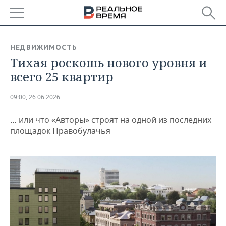
РЕГИОНЫ
НЕДВИЖИМОСТЬ
Тихая роскошь нового уровня и
БАШКОРТОСТАН
НОВОСТИ
всего 25 квартир
ТАТАРСТАН
АНАЛИТИКА
09:00, 26.06.2026
УДМУРТИЯ
НОВОСТИ АНАЛИТИКИ
ЭКОНОМИКА
… или что «Авторы» строят на одной из последних
ДЕКЛАРАЦИИ О ДОХОДАХ
НОВОСТИ ЭКОНОМИКИ
ПРОМЫШЛЕННОСТЬ
площадок Правобулачья
КОРОЛИ ГОСЗАКАЗА ПФО
ФИНАНСЫ
НОВОСТИ
НЕДВИЖИМОСТЬ
ПРОМЫШЛЕННОСТИ
ВУЗЫ ТАТАРСТАНА
БАНКИ
НОВОСТИ НЕДВИЖИМОСТИ
АВТО
АГРОПРОМ
КОМУ ПРИНАДЛЕЖАТ
БЮДЖЕТ
НОВОСТИ АВТО
БИЗНЕС
ТОРГОВЫЕ ЦЕНТРЫ
МАШИНОСТРОЕНИЕ
ТАТАРСТАНА
ИНВЕСТИЦИИ
НОВОСТИ БИЗНЕСА
ТЕХНОЛОГИИ