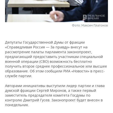
НЕФТЕХИМИЯ
РОЗНИЧНАЯ ТОРГОВЛЯ
НОВОСТИ ТЕХНОЛОГИЙ
МЕРОПРИЯТИЯ
НЕФТЬ
ТРАНСПОРТ
IT
НОВОСТИ МЕРОПРИЯТИЙ
СПОРТ
ОПК
Фото: Максим Платонов
УСЛУГИ
МЕДИА
ВЫЕЗДНАЯ РЕДАКЦИЯ
НОВОСТИ СПОРТА
ОБЩЕСТВО
ЭНЕРГЕТИКА
Депутаты Государственной Думы от фракции
ТЕЛЕКОММУНИКАЦИИ
БИЗНЕС-БРАНЧИ
ФУТБОЛ
НОВОСТИ ОБЩЕСТВА
ФОТОГАЛЕРЕЯ
«Справедливая Россия — За правду» внесут на
рассмотрение палаты парламента законопроект,
ONLINE-КОНФЕРЕНЦИИ
ХОККЕЙ
ВЛАСТЬ
СЮЖЕТЫ
предлагающий предоставить участникам специальной
военной операции (СВО) возможность бесплатно
получить второе среднее профессиональное или высшее
ОТКРЫТАЯ ЛЕКЦИЯ
БАСКЕТБОЛ
ИНФРАСТРУКТУРА
СПРАВОЧНИК
образование. Об этом сообщили РИА «Новости» в пресс-
службе партии.
ВОЛЕЙБОЛ
ИСТОРИЯ
СПИСОК ПЕРСОН
ПОЛНАЯ ВЕРСИЯ
Авторами инициативы выступили лидер партии и глава
думской фракции Сергей Миронов, а также первый
КИБЕРСПОРТ
КУЛЬТУРА
СПИСОК КОМПАНИЙ
заместитель председателя комитета Госдумы по
контролю Дмитрий Гусев. Законопроект будет внесен в
ФИГУРНОЕ КАТАНИЕ
МЕДИЦИНА
понедельник.