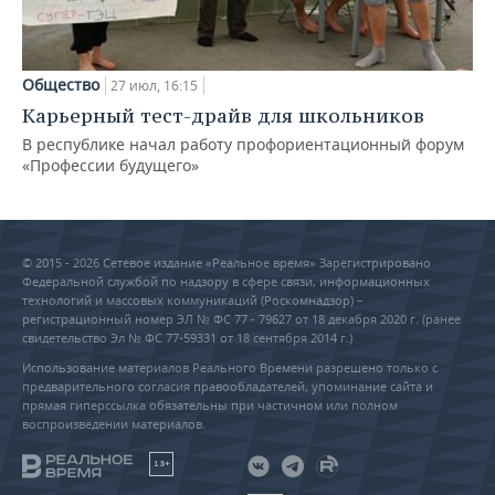
Общество
27 июл, 16:15
Карьерный тест-драйв для школьников
В республике начал работу профориентационный форум
«Профессии будущего»
© 2015 - 2026 Сетевое издание «Реальное время» Зарегистрировано
Федеральной службой по надзору в сфере связи, информационных
технологий и массовых коммуникаций (Роскомнадзор) –
регистрационный номер ЭЛ № ФС 77 - 79627 от 18 декабря 2020 г. (ранее
свидетельство Эл № ФС 77-59331 от 18 сентября 2014 г.)
Использование материалов Реального Времени разрешено только с
предварительного согласия правообладателей, упоминание сайта и
прямая гиперссылка обязательны при частичном или полном
воспроизведении материалов.
18+