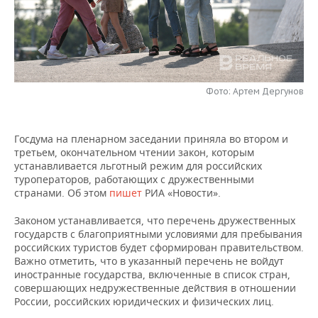
НЕФТЕХИМИЯ
РОЗНИЧНАЯ ТОРГОВЛЯ
НОВОСТИ ТЕХНОЛОГИЙ
МЕРОПРИЯТИЯ
НЕФТЬ
ТРАНСПОРТ
IT
НОВОСТИ МЕРОПРИЯТИЙ
СПОРТ
ОПК
УСЛУГИ
МЕДИА
ВЫЕЗДНАЯ РЕДАКЦИЯ
НОВОСТИ СПОРТА
ОБЩЕСТВО
Фото: Артем Дергунов
ЭНЕРГЕТИКА
ТЕЛЕКОММУНИКАЦИИ
БИЗНЕС-БРАНЧИ
ФУТБОЛ
НОВОСТИ ОБЩЕСТВА
ФОТОГАЛЕРЕЯ
Госдума на пленарном заседании приняла во втором и
третьем, окончательном чтении закон, которым
ONLINE-КОНФЕРЕНЦИИ
ХОККЕЙ
ВЛАСТЬ
СЮЖЕТЫ
устанавливается льготный режим для российских
туроператоров, работающих с дружественными
ОТКРЫТАЯ ЛЕКЦИЯ
БАСКЕТБОЛ
ИНФРАСТРУКТУРА
СПРАВОЧНИК
странами. Об этом
пишет
РИА «Новости».
Законом устанавливается, что перечень дружественных
ВОЛЕЙБОЛ
ИСТОРИЯ
СПИСОК ПЕРСОН
ПОЛНАЯ ВЕРСИЯ
государств с благоприятными условиями для пребывания
российских туристов будет сформирован правительством.
КИБЕРСПОРТ
КУЛЬТУРА
СПИСОК КОМПАНИЙ
Важно отметить, что в указанный перечень не войдут
иностранные государства, включенные в список стран,
ФИГУРНОЕ КАТАНИЕ
МЕДИЦИНА
совершающих недружественные действия в отношении
России, российских юридических и физических лиц.