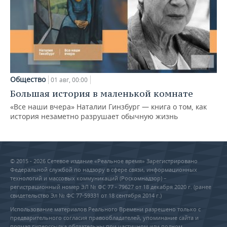
Общество
01 авг, 00:00
Большая история в маленькой комнате
«Все наши вчера» Наталии Гинзбург — книга о том, как
история незаметно разрушает обычную жизнь
© 2015 - 2026 Сетевое издание «Реальное время» Зарегистрировано
Федеральной службой по надзору в сфере связи, информационных
технологий и массовых коммуникаций (Роскомнадзор) –
регистрационный номер ЭЛ № ФС 77 - 79627 от 18 декабря 2020 г. (ранее
свидетельство Эл № ФС 77-59331 от 18 сентября 2014 г.)
Использование материалов Реального Времени разрешено только с
предварительного согласия правообладателей, упоминание сайта и
прямая гиперссылка обязательны при частичном или полном