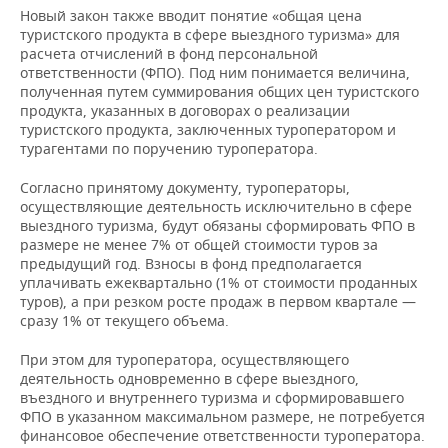
ВОДНЫЕ ВИДЫ СПОРТА
ОБРАЗОВАНИЕ
Новый закон также вводит понятие «общая цена
туристского продукта в сфере выездного туризма» для
ХОККЕЙ С МЯЧОМ
ПРОИСШЕСТВИЯ
расчета отчислений в фонд персональной
ответственности (ФПО). Под ним понимается величина,
полученная путем суммирования общих цен туристского
продукта, указанных в договорах о реализации
туристского продукта, заключенных туроператором и
турагентами по поручению туроператора.
Согласно принятому документу, туроператоры,
осуществляющие деятельность исключительно в сфере
выездного туризма, будут обязаны сформировать ФПО в
размере не менее 7% от общей стоимости туров за
предыдущий год. Взносы в фонд предполагается
уплачивать ежеквартально (1% от стоимости проданных
туров), а при резком росте продаж в первом квартале —
сразу 1% от текущего объема.
При этом для туроператора, осуществляющего
деятельность одновременно в сфере выездного,
въездного и внутреннего туризма и сформировавшего
ФПО в указанном максимальном размере, не потребуется
финансовое обеспечение ответственности туроператора.