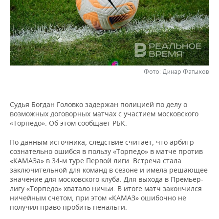
НЕФТЕХИМИЯ
РОЗНИЧНАЯ ТОРГОВЛЯ
НОВОСТИ ТЕХНОЛОГИЙ
МЕРОПРИЯТИЯ
НЕФТЬ
ТРАНСПОРТ
IT
НОВОСТИ МЕРОПРИЯТИЙ
СПОРТ
ОПК
УСЛУГИ
МЕДИА
ВЫЕЗДНАЯ РЕДАКЦИЯ
НОВОСТИ СПОРТА
ОБЩЕСТВО
ЭНЕРГЕТИКА
Фото: Динар Фатыхов
ТЕЛЕКОММУНИКАЦИИ
БИЗНЕС-БРАНЧИ
ФУТБОЛ
НОВОСТИ ОБЩЕСТВА
ФОТОГАЛЕРЕЯ
Судья Богдан Головко задержан полицией по делу о
ONLINE-КОНФЕРЕНЦИИ
ХОККЕЙ
ВЛАСТЬ
СЮЖЕТЫ
возможных договорных матчах с участием московского
«Торпедо». Об этом сообщает РБК.
ОТКРЫТАЯ ЛЕКЦИЯ
БАСКЕТБОЛ
ИНФРАСТРУКТУРА
СПРАВОЧНИК
По данным источника, следствие считает, что арбитр
сознательно ошибся в пользу «Торпедо» в матче против
ВОЛЕЙБОЛ
ИСТОРИЯ
СПИСОК ПЕРСОН
ПОЛНАЯ ВЕРСИЯ
«КАМАЗа» в 34-м туре Первой лиги. Встреча стала
заключительной для команд в сезоне и имела решающее
КИБЕРСПОРТ
КУЛЬТУРА
СПИСОК КОМПАНИЙ
значение для московского клуба. Для выхода в Премьер-
лигу «Торпедо» хватало ничьи. В итоге матч закончился
ничейным счетом, при этом «КАМАЗ» ошибочно не
ФИГУРНОЕ КАТАНИЕ
МЕДИЦИНА
получил право пробить пенальти.