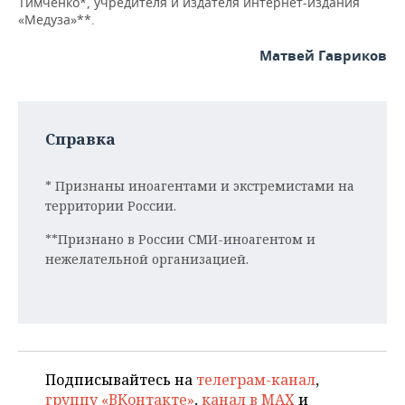
Тимченко*, учредителя и издателя интернет-издания
ВОДНЫЕ ВИДЫ СПОРТА
ОБРАЗОВАНИЕ
«Медуза»**.
ХОККЕЙ С МЯЧОМ
ПРОИСШЕСТВИЯ
Матвей Гавриков
Справка
* Признаны иноагентами и экстремистами на
территории России.
**Признано в России СМИ-иноагентом и
нежелательной организацией.
Подписывайтесь на
телеграм-канал
,
группу «ВКонтакте»
,
канал в MAX
и