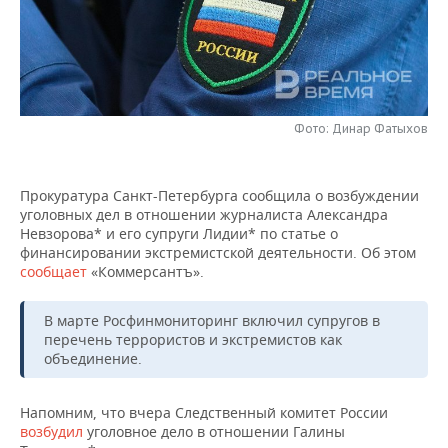
НЕФТЕХИМИЯ
РОЗНИЧНАЯ ТОРГОВЛЯ
НОВОСТИ ТЕХНОЛОГИЙ
МЕРОПРИЯТИЯ
НЕФТЬ
ТРАНСПОРТ
IT
НОВОСТИ МЕРОПРИЯТИЙ
СПОРТ
ОПК
УСЛУГИ
МЕДИА
ВЫЕЗДНАЯ РЕДАКЦИЯ
НОВОСТИ СПОРТА
ОБЩЕСТВО
Фото: Динар Фатыхов
ЭНЕРГЕТИКА
ТЕЛЕКОММУНИКАЦИИ
БИЗНЕС-БРАНЧИ
ФУТБОЛ
НОВОСТИ ОБЩЕСТВА
ФОТОГАЛЕРЕЯ
Прокуратура Санкт-Петербурга сообщила о возбуждении
уголовных дел в отношении журналиста Александра
ONLINE-КОНФЕРЕНЦИИ
ХОККЕЙ
ВЛАСТЬ
СЮЖЕТЫ
Невзорова* и его супруги Лидии* по статье о
финансировании экстремистской деятельности. Об этом
ОТКРЫТАЯ ЛЕКЦИЯ
БАСКЕТБОЛ
ИНФРАСТРУКТУРА
СПРАВОЧНИК
сообщает
«Коммерсантъ».
ВОЛЕЙБОЛ
ИСТОРИЯ
СПИСОК ПЕРСОН
ПОЛНАЯ ВЕРСИЯ
В марте Росфинмониторинг включил супругов в
перечень террористов и экстремистов как
КИБЕРСПОРТ
КУЛЬТУРА
СПИСОК КОМПАНИЙ
объединение.
ФИГУРНОЕ КАТАНИЕ
МЕДИЦИНА
Напомним, что вчера Следственный комитет России
возбудил
уголовное дело в отношении Галины