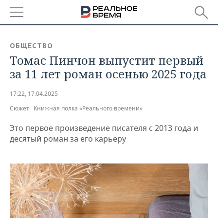
РЕГИОНЫ
ОБЩЕСТВО
Томас Пинчон выпустит первый
БАШКОРТОСТАН
НОВОСТИ
за 11 лет роман осенью 2025 года
ТАТАРСТАН
АНАЛИТИКА
17:22, 17.04.2025
УДМУРТИЯ
НОВОСТИ АНАЛИТИКИ
ЭКОНОМИКА
Сюжет:
Книжная полка «Реального времени»
ДЕКЛАРАЦИИ О ДОХОДАХ
НОВОСТИ ЭКОНОМИКИ
ПРОМЫШЛЕННОСТЬ
Это первое произведение писателя с 2013 года и
десятый роман за его карьеру
КОРОЛИ ГОСЗАКАЗА ПФО
ФИНАНСЫ
НОВОСТИ
НЕДВИЖИМОСТЬ
ПРОМЫШЛЕННОСТИ
ВУЗЫ ТАТАРСТАНА
БАНКИ
НОВОСТИ НЕДВИЖИМОСТИ
АВТО
АГРОПРОМ
КОМУ ПРИНАДЛЕЖАТ
БЮДЖЕТ
НОВОСТИ АВТО
БИЗНЕС
ТОРГОВЫЕ ЦЕНТРЫ
МАШИНОСТРОЕНИЕ
ТАТАРСТАНА
ИНВЕСТИЦИИ
НОВОСТИ БИЗНЕСА
ТЕХНОЛОГИИ