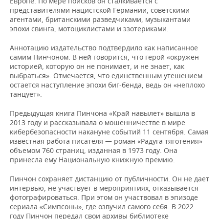
Европе. По мере поисков он сталкивается с
ВОДНЫЕ ВИДЫ СПОРТА
ОБРАЗОВАНИЕ
представителями нацистской Германии, советскими
агентами, британскими разведчиками, музыкантами
ХОККЕЙ С МЯЧОМ
ПРОИСШЕСТВИЯ
эпохи свинга, мотоциклистами и эзотериками.
Аннотацию издательство подтвердило как написанное
самим Пинчоном. В ней говорится, что герой «окружен
историей, которую он не понимает, и не знает, как
выбраться». Отмечается, что единственным утешением
остается наступление эпохи биг-бенда, ведь он «неплохо
танцует».
Предыдущая книга Пинчона «Край навылет» вышла в
2013 году и рассказывала о мошенничестве в мире
кибербезопасности накануне событий 11 сентября. Самая
известная работа писателя — роман «Радуга тяготения»
объемом 760 страниц, изданная в 1973 году. Она
принесла ему Национальную книжную премию.
Пинчон сохраняет дистанцию от публичности. Он не дает
интервью, не участвует в мероприятиях, отказывается
фотографироваться. При этом он участвовал в эпизоде
сериала «Симпсоны», где озвучил самого себя. В 2022
году Пинчон передал свои архивы библиотеке