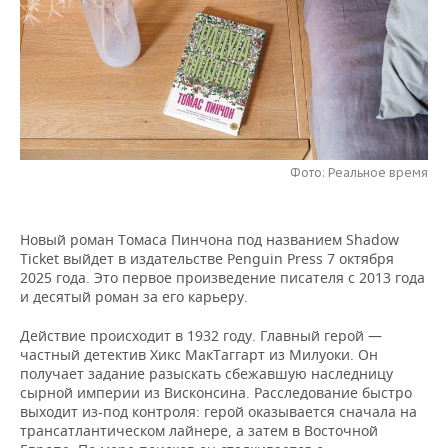
НЕФТЕХИМИЯ
РОЗНИЧНАЯ ТОРГОВЛЯ
НОВОСТИ ТЕХНОЛОГИЙ
МЕРОПРИЯТИЯ
НЕФТЬ
ТРАНСПОРТ
IT
НОВОСТИ МЕРОПРИЯТИЙ
СПОРТ
ОПК
УСЛУГИ
МЕДИА
ВЫЕЗДНАЯ РЕДАКЦИЯ
НОВОСТИ СПОРТА
ОБЩЕСТВО
ЭНЕРГЕТИКА
ТЕЛЕКОММУНИКАЦИИ
БИЗНЕС-БРАНЧИ
ФУТБОЛ
НОВОСТИ ОБЩЕСТВА
Фото: Реальное время
ФОТОГАЛЕРЕЯ
ONLINE-КОНФЕРЕНЦИИ
ХОККЕЙ
ВЛАСТЬ
СЮЖЕТЫ
Новый роман Томаса Пинчона под названием Shadow
Ticket выйдет в издательстве Penguin Press 7 октября
ОТКРЫТАЯ ЛЕКЦИЯ
БАСКЕТБОЛ
ИНФРАСТРУКТУРА
СПРАВОЧНИК
2025 года. Это первое произведение писателя с 2013 года
и десятый роман за его карьеру.
ВОЛЕЙБОЛ
ИСТОРИЯ
СПИСОК ПЕРСОН
ПОЛНАЯ ВЕРСИЯ
Действие происходит в 1932 году. Главный герой —
частный детектив Хикс МакТаггарт из Милуоки. Он
КИБЕРСПОРТ
КУЛЬТУРА
СПИСОК КОМПАНИЙ
получает задание разыскать сбежавшую наследницу
сырной империи из Висконсина. Расследование быстро
ФИГУРНОЕ КАТАНИЕ
МЕДИЦИНА
выходит из-под контроля: герой оказывается сначала на
трансатлантическом лайнере, а затем в Восточной