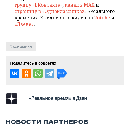
ВОДНЫЕ ВИДЫ СПОРТА
ОБРАЗОВАНИЕ
группу «ВКонтакте»
,
канал в MAX
и
страницу в «Одноклассниках»
«Реального
ХОККЕЙ С МЯЧОМ
ПРОИСШЕСТВИЯ
времени». Ежедневные видео на
Rutube
и
«Дзене»
.
Экономика
Поделитесь в соцсетях
«Реальное время» в Дзен
НОВОСТИ ПАРТНЕРОВ