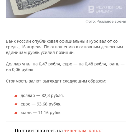
НЕФТЕХИМИЯ
РОЗНИЧНАЯ ТОРГОВЛЯ
НОВОСТИ ТЕХНОЛОГИЙ
МЕРОПРИЯТИЯ
НЕФТЬ
Фото: Реальное время
ТРАНСПОРТ
IT
НОВОСТИ МЕРОПРИЯТИЙ
СПОРТ
ОПК
УСЛУГИ
МЕДИА
ВЫЕЗДНАЯ РЕДАКЦИЯ
НОВОСТИ СПОРТА
ОБЩЕСТВО
Банк России опубликовал официальный курс валют со
ЭНЕРГЕТИКА
среды, 16 апреля. По отношению к основным денежным
ТЕЛЕКОММУНИКАЦИИ
БИЗНЕС-БРАНЧИ
ФУТБОЛ
НОВОСТИ ОБЩЕСТВА
ФОТОГАЛЕРЕЯ
единицам рубль усилил позиции.
Доллар упал на 0,47 рубля, евро — на 0,48 рубля, юань —
ONLINE-КОНФЕРЕНЦИИ
ХОККЕЙ
ВЛАСТЬ
СЮЖЕТЫ
на 0,06 рубля.
ОТКРЫТАЯ ЛЕКЦИЯ
БАСКЕТБОЛ
ИНФРАСТРУКТУРА
СПРАВОЧНИК
Стоимость валют выглядит следующим образом:
ВОЛЕЙБОЛ
ИСТОРИЯ
СПИСОК ПЕРСОН
ПОЛНАЯ ВЕРСИЯ
доллар — 82,3 рубля;
евро — 93,68 рубля;
КИБЕРСПОРТ
КУЛЬТУРА
СПИСОК КОМПАНИЙ
юань — 11,16 рубля.
ФИГУРНОЕ КАТАНИЕ
МЕДИЦИНА
Подписывайтесь на
телеграм-канал
,