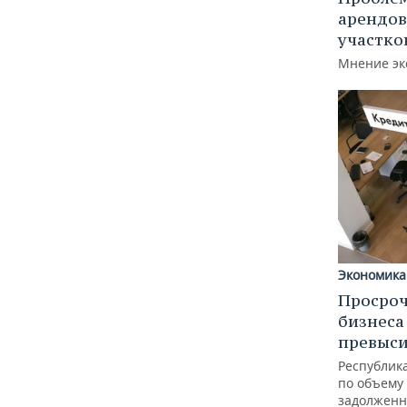
арендов
участко
Мнение эк
Экономика
Просроч
бизнеса
превыси
Республика
по объему
задолженн