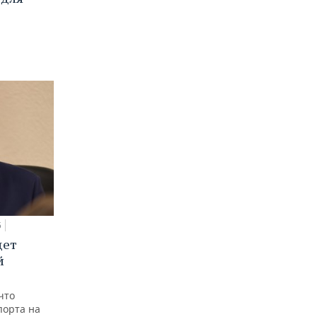
5
дет
й
что
порта на