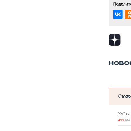
Поделите
НОВО
Сюж
XVI с
499
МА