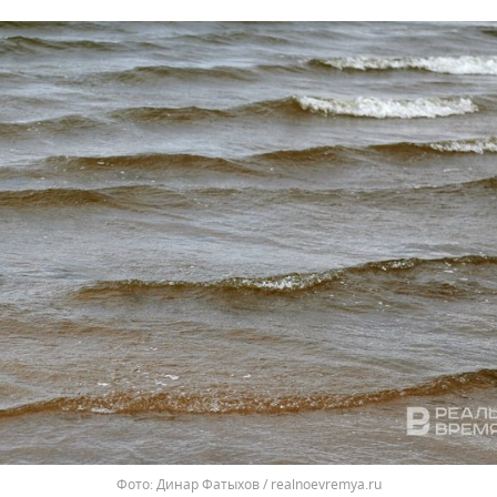
Динар Фатыхов / realnoevremya.ru