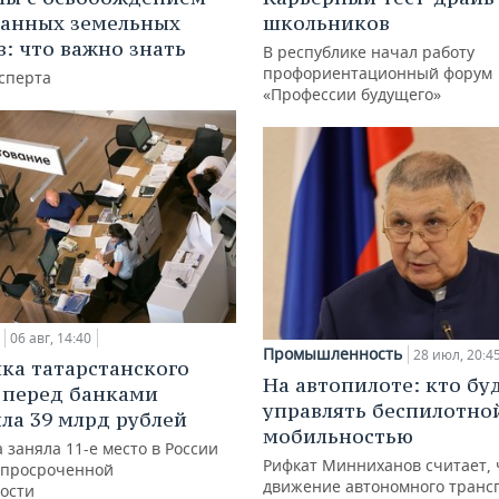
анных земельных
школьников
в: что важно знать
В республике начал работу
профориентационный форум
сперта
«Профессии будущего»
06 авг, 14:40
Промышленность
28 июл, 20:4
ка татарстанского
На автопилоте: кто бу
 перед банками
управлять беспилотно
ла 39 млрд рублей
мобильностью
 заняла 11-е место в России
Рифкат Минниханов считает, 
 просроченной
движение автономного транс
ости