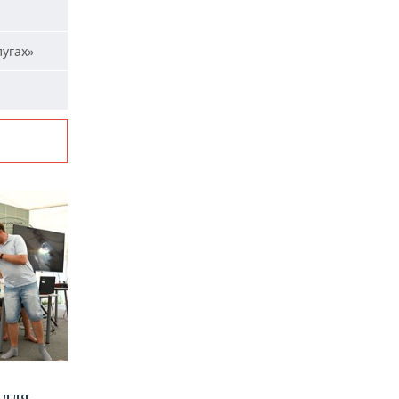
лугах»
 для