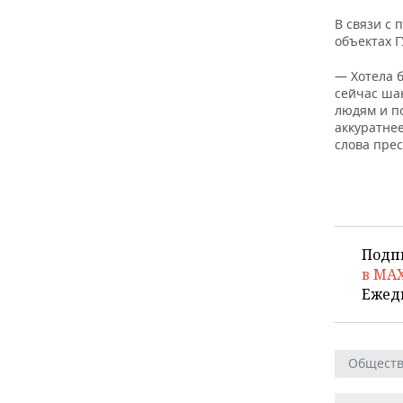
В связи с
объектах Г
— Хотела б
сейчас шан
людям и п
аккуратнее
слова прес
Подп
в MA
Ежед
Общест