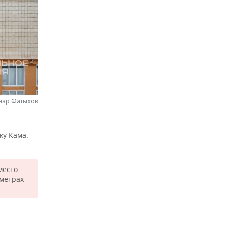
нар Фатыхов
ку Кама.
место
 метрах