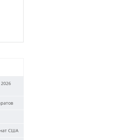
 2026
аратов
енат США