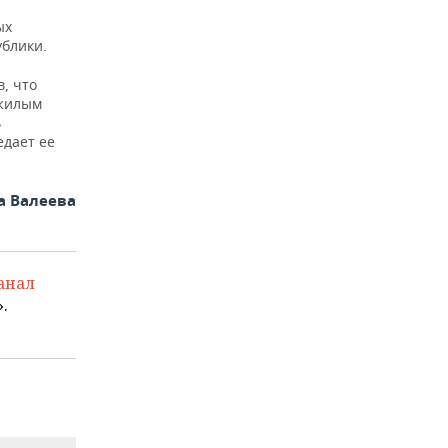
ых
ублики.
, что
ожилым
ь
едает ее
а Валеева
анал
.