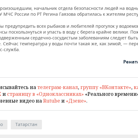
 произошедшим, начальник отдела безопасности людей на водн
У МЧС России по РТ Регина Гаязова обратилась к жителям респ
ы предупредить всех рыбаков и любителей прогулок у водоемов
сы поскользнуться и упасть в воду с берега крайне велики. П
одверженным сердечно-сосудистым заболеваниям следует быт
. Сейчас температура у воды почти такая же, как зимой, — пер
с-служба.
Ренат
исывайтесь на
телеграм-канал
,
группу «ВКонтакте»
,
к
X
и
страницу в «Одноклассниках»
«Реального времени»
невные видео на
Rutube
и
«Дзене»
.
во
Татарстан