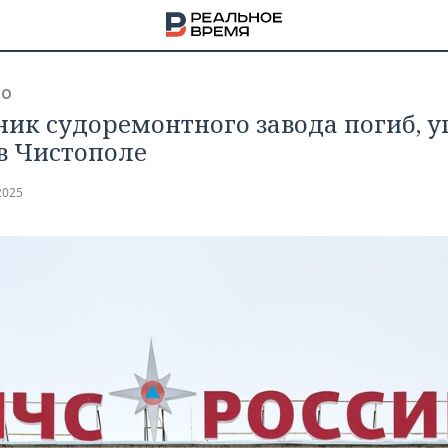
ВО
ник судоремонтного завода погиб, у
в Чистополе
2025
НА