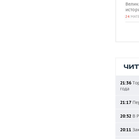
Велик
истор
24
МАТ
ЧИ
Тор
21:36
года
Пер
21:17
В Р
20:52
Зак
20:11