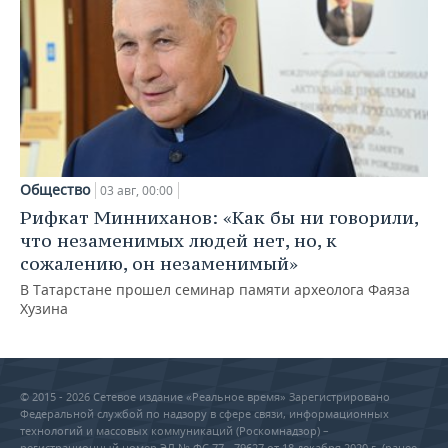
Общество
03 авг, 00:00
Рифкат Минниханов: «Как бы ни говорили,
что незаменимых людей нет, но, к
сожалению, он незаменимый»
В Татарстане прошел семинар памяти археолога Фаяза
Хузина
© 2015 - 2026 Сетевое издание «Реальное время» Зарегистрировано
Федеральной службой по надзору в сфере связи, информационных
технологий и массовых коммуникаций (Роскомнадзор) –
регистрационный номер ЭЛ № ФС 77 - 79627 от 18 декабря 2020 г. (ранее