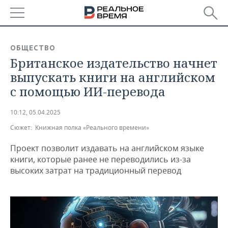
РЕГИОНЫ
ОБЩЕСТВО
Британское издательство начнет
БАШКОРТОСТАН
НОВОСТИ
выпускать книги на английском
ТАТАРСТАН
АНАЛИТИКА
с помощью ИИ-перевода
УДМУРТИЯ
НОВОСТИ АНАЛИТИКИ
ЭКОНОМИКА
10:12, 05.04.2025
Сюжет:
Книжная полка «Реального времени»
ДЕКЛАРАЦИИ О ДОХОДАХ
НОВОСТИ ЭКОНОМИКИ
ПРОМЫШЛЕННОСТЬ
Проект позволит издавать на английском языке
КОРОЛИ ГОСЗАКАЗА ПФО
ФИНАНСЫ
НОВОСТИ
НЕДВИЖИМОСТЬ
книги, которые ранее не переводились из-за
ПРОМЫШЛЕННОСТИ
высоких затрат на традиционный перевод
ВУЗЫ ТАТАРСТАНА
БАНКИ
НОВОСТИ НЕДВИЖИМОСТИ
АВТО
АГРОПРОМ
КОМУ ПРИНАДЛЕЖАТ
БЮДЖЕТ
НОВОСТИ АВТО
БИЗНЕС
ТОРГОВЫЕ ЦЕНТРЫ
МАШИНОСТРОЕНИЕ
ТАТАРСТАНА
ИНВЕСТИЦИИ
НОВОСТИ БИЗНЕСА
ТЕХНОЛОГИИ