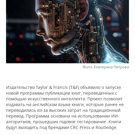
НЕФТЕХИМИЯ
РОЗНИЧНАЯ ТОРГОВЛЯ
НОВОСТИ ТЕХНОЛОГИЙ
МЕРОПРИЯТИЯ
НЕФТЬ
ТРАНСПОРТ
IT
НОВОСТИ МЕРОПРИЯТИЙ
СПОРТ
ОПК
УСЛУГИ
МЕДИА
ВЫЕЗДНАЯ РЕДАКЦИЯ
НОВОСТИ СПОРТА
ОБЩЕСТВО
ЭНЕРГЕТИКА
ТЕЛЕКОММУНИКАЦИИ
БИЗНЕС-БРАНЧИ
ФУТБОЛ
НОВОСТИ ОБЩЕСТВА
ФОТОГАЛЕРЕЯ
ONLINE-КОНФЕРЕНЦИИ
ХОККЕЙ
ВЛАСТЬ
СЮЖЕТЫ
Фото: Екатерина Петрова
ОТКРЫТАЯ ЛЕКЦИЯ
БАСКЕТБОЛ
ИНФРАСТРУКТУРА
СПРАВОЧНИК
Издательство Taylor & Francis (T&F) объявило о запуске
новой программы публикации книг, переведенных с
ВОЛЕЙБОЛ
ИСТОРИЯ
СПИСОК ПЕРСОН
ПОЛНАЯ ВЕРСИЯ
помощью искусственного интеллекта. Проект позволит
издавать на английском языке книги, которые ранее не
КИБЕРСПОРТ
КУЛЬТУРА
СПИСОК КОМПАНИЙ
переводились из-за высоких затрат на традиционный
перевод. Программа основана на использовании ИИ-
алгоритмов, прошедших годовое тестирование. Книги
ФИГУРНОЕ КАТАНИЕ
МЕДИЦИНА
будут выходить под брендами CRC Press и Routledge.