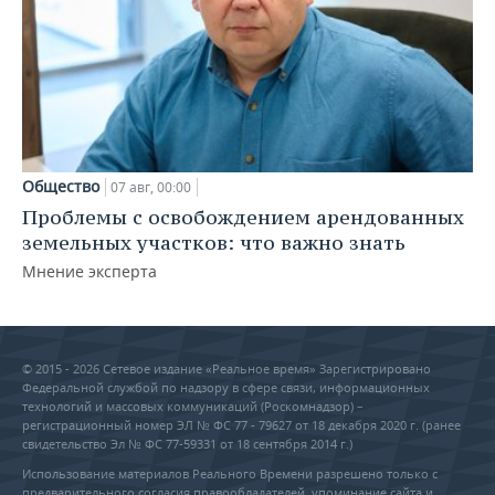
Общество
07 авг, 00:00
Проблемы с освобождением арендованных
земельных участков: что важно знать
Мнение эксперта
© 2015 - 2026 Сетевое издание «Реальное время» Зарегистрировано
Федеральной службой по надзору в сфере связи, информационных
технологий и массовых коммуникаций (Роскомнадзор) –
регистрационный номер ЭЛ № ФС 77 - 79627 от 18 декабря 2020 г. (ранее
свидетельство Эл № ФС 77-59331 от 18 сентября 2014 г.)
Использование материалов Реального Времени разрешено только с
предварительного согласия правообладателей, упоминание сайта и