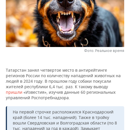
НЕФТЕХИМИЯ
РОЗНИЧНАЯ ТОРГОВЛЯ
НОВОСТИ ТЕХНОЛОГИЙ
МЕРОПРИЯТИЯ
НЕФТЬ
ТРАНСПОРТ
IT
НОВОСТИ МЕРОПРИЯТИЙ
СПОРТ
ОПК
УСЛУГИ
МЕДИА
ВЫЕЗДНАЯ РЕДАКЦИЯ
НОВОСТИ СПОРТА
ОБЩЕСТВО
ЭНЕРГЕТИКА
ТЕЛЕКОММУНИКАЦИИ
БИЗНЕС-БРАНЧИ
ФУТБОЛ
НОВОСТИ ОБЩЕСТВА
ФОТОГАЛЕРЕЯ
Фото: Реальное время
ONLINE-КОНФЕРЕНЦИИ
ХОККЕЙ
ВЛАСТЬ
СЮЖЕТЫ
Татарстан занял четвертое место в антирейтинге
регионов России по количеству нападений животных на
ОТКРЫТАЯ ЛЕКЦИЯ
БАСКЕТБОЛ
ИНФРАСТРУКТУРА
СПРАВОЧНИК
людей в 2024 году. В прошлом году собаки покусали
жителей республики 6,4 тыс. раз. К такому выводу
ВОЛЕЙБОЛ
ИСТОРИЯ
СПИСОК ПЕРСОН
ПОЛНАЯ ВЕРСИЯ
пришли
«Известия», изучив данные 60 региональных
управлений Роспотребнадзора.
КИБЕРСПОРТ
КУЛЬТУРА
СПИСОК КОМПАНИЙ
На первой строчке расположился Краснодарский
ФИГУРНОЕ КАТАНИЕ
МЕДИЦИНА
край (более 14 тыс. нападений). Также в тройку
вошли Свердловская и Волгоградская области (по 8
тыс. нападений за год в каждой). Замыкает