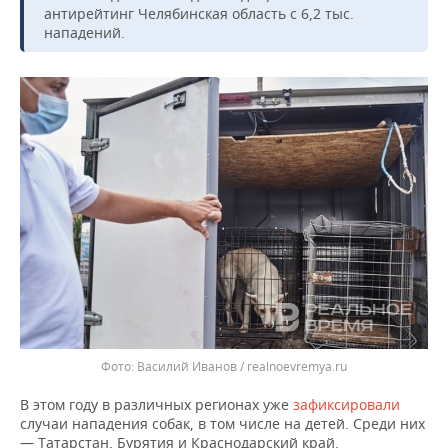
ВОДНЫЕ ВИДЫ СПОРТА
ОБРАЗОВАНИЕ
антирейтинг Челябинская область с 6,2 тыс.
нападений.
ХОККЕЙ С МЯЧОМ
ПРОИСШЕСТВИЯ
Василий Иванов / realnoevremya.ru
В этом году в различных регионах уже
зафиксировали
случаи нападения собак, в том числе на детей. Среди них
— Татарстан, Бурятия и Краснодарский край.