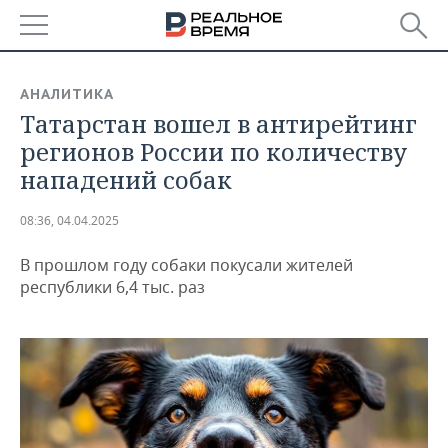
РЕГИОНЫ
АНАЛИТИКА
Татарстан вошел в антирейтинг
БАШКОРТОСТАН
НОВОСТИ
регионов России по количеству
ТАТАРСТАН
АНАЛИТИКА
нападений собак
УДМУРТИЯ
НОВОСТИ АНАЛИТИКИ
ЭКОНОМИКА
08:36, 04.04.2025
ДЕКЛАРАЦИИ О ДОХОДАХ
НОВОСТИ ЭКОНОМИКИ
ПРОМЫШЛЕННОСТЬ
В прошлом году собаки покусали жителей
республики 6,4 тыс. раз
КОРОЛИ ГОСЗАКАЗА ПФО
ФИНАНСЫ
НОВОСТИ
НЕДВИЖИМОСТЬ
ПРОМЫШЛЕННОСТИ
ВУЗЫ ТАТАРСТАНА
БАНКИ
НОВОСТИ НЕДВИЖИМОСТИ
АВТО
АГРОПРОМ
КОМУ ПРИНАДЛЕЖАТ
БЮДЖЕТ
НОВОСТИ АВТО
БИЗНЕС
ТОРГОВЫЕ ЦЕНТРЫ
МАШИНОСТРОЕНИЕ
ТАТАРСТАНА
ИНВЕСТИЦИИ
НОВОСТИ БИЗНЕСА
ТЕХНОЛОГИИ