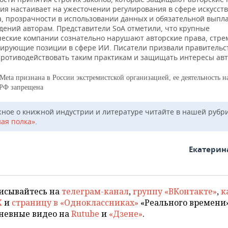
ия настаивает на ужесточении регулирования в сфере искусст
а, прозрачности в использовании данных и обязательной выпл
дений авторам. Представители SoA отметили, что крупные
ческие компании сознательно нарушают авторские права, стре
дирующие позиции в сфере ИИ. Писатели призвали правительс
противодействовать таким практикам и защищать интересы авт
Meta признана в России экстремистской организацией, ее деятельность н
 РФ запрещена
жное о книжной индустрии и литературе читайте в нашей рубр
ая полка»
.
Екатерин
исывайтесь на
телеграм-канал
,
группу «ВКонтакте»
,
к
X
и
страницу в «Одноклассниках»
«Реального времени»
невные видео на
Rutube
и
«Дзене»
.