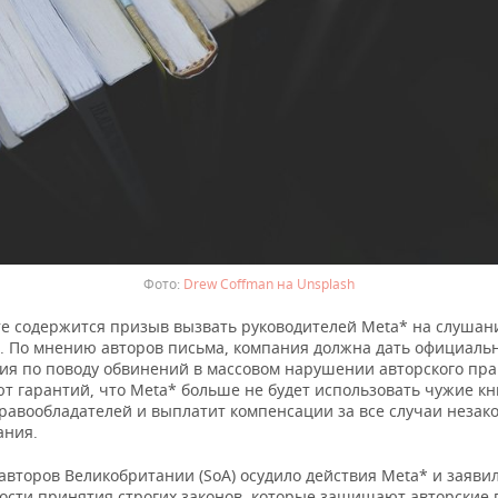
Drew Coffman на Unsplash
те содержится призыв вызвать руководителей Meta* на слушан
. По мнению авторов письма, компания должна дать официаль
ия по поводу обвинений в массовом нарушении авторского пра
т гарантий, что Meta* больше не будет использовать чужие кн
правообладателей и выплатит компенсации за все случаи незак
ания.
второв Великобритании (SoA) осудило действия Meta* и заявил
ости принятия строгих законов, которые защищают авторские 