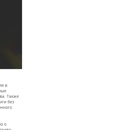
ия в
ные
ва. Также
иги без
онного
о о
права.