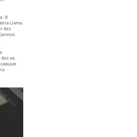
а. В
екта Llama
т без
Genesis
.
х
 без их
писавшие
та