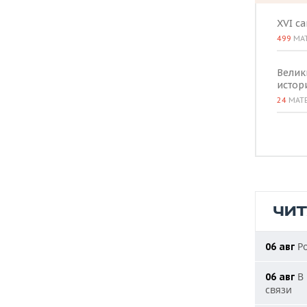
XVI с
499
МА
Велик
истор
24
МАТ
ЧИ
Ро
06 авг
В 
06 авг
связи