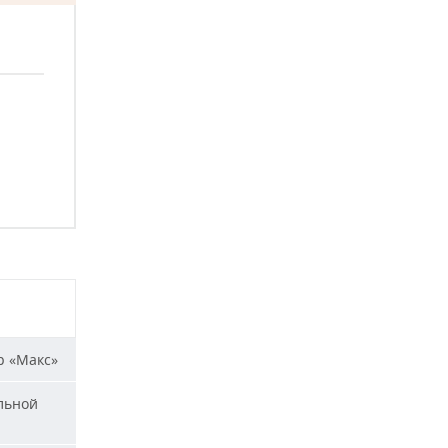
р «Макс»
льной