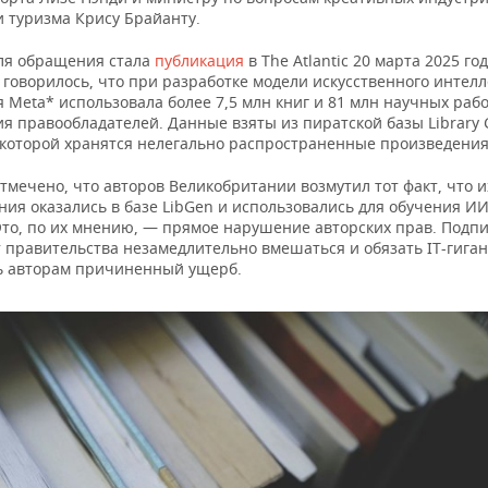
и туризма Крису Брайанту.
ля обращения стала
публикация
в The Atlantic 20 марта 2025 год
говорилось, что при разработке модели искусственного интелл
 Meta* использовала более 7,5 млн книг и 81 млн научных рабо
я правообладателей. Данные взяты из пиратской базы Library 
в которой хранятся нелегально распространенные произведения
тмечено, что авторов Великобритании возмутил тот факт, что и
ия оказались в базе LibGen и использовались для обучения ИИ
 Это, по их мнению, — прямое нарушение авторских прав. Под
 правительства незамедлительно вмешаться и обязать IT-гиган
ь авторам причиненный ущерб.