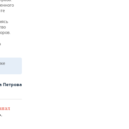
венного
ате
мясь
тво
оров.
а
ике
а Петрова
анал
.