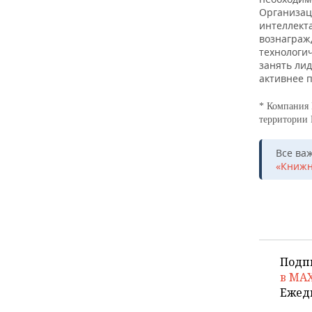
Организац
интеллект
вознаграж
технологи
занять ли
активнее 
* Компания 
территории
Все ва
«Книжн
Подп
в MA
Ежед