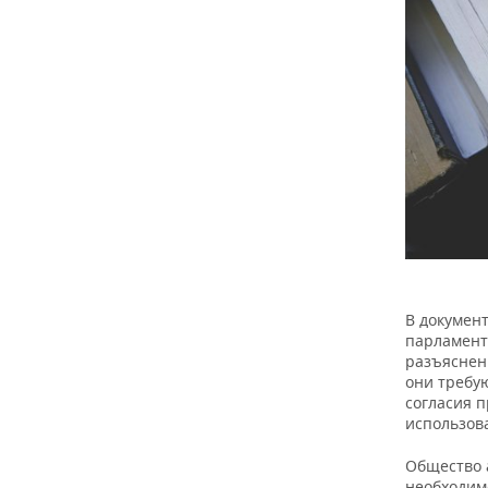
В докумен
парламент
разъяснен
они требую
согласия 
использов
Общество а
необходим