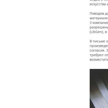
ВОДНЫЕ ВИДЫ СПОРТА
ОБРАЗОВАНИЕ
искусства 
ХОККЕЙ С МЯЧОМ
ПРОИСШЕСТВИЯ
Поводом д
материале 
3 компания
разрешени
(LibGen), 
В письме о
произведен
согласия.
требуют от
возместит