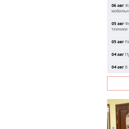
Жи
06 авг
мобильн
Фо
05 авг
техники
Ра
05 авг
Пу
04 авг
В 
04 авг