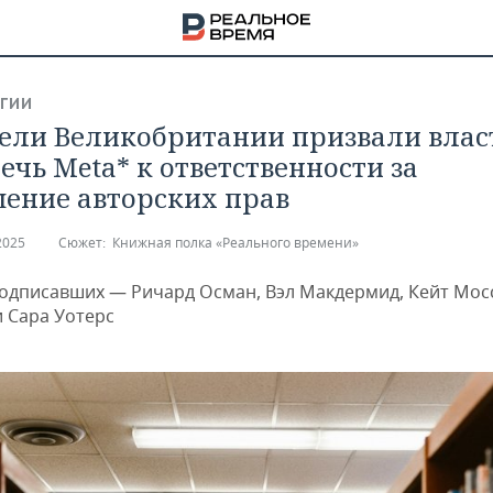
ГИИ
ели Великобритании призвали влас
ечь Meta* к ответственности за
ение авторских прав
2025
Сюжет:
Книжная полка «Реального времени»
подписавших — Ричард Осман, Вэл Макдермид, Кейт Мосс
и Сара Уотерс
НА