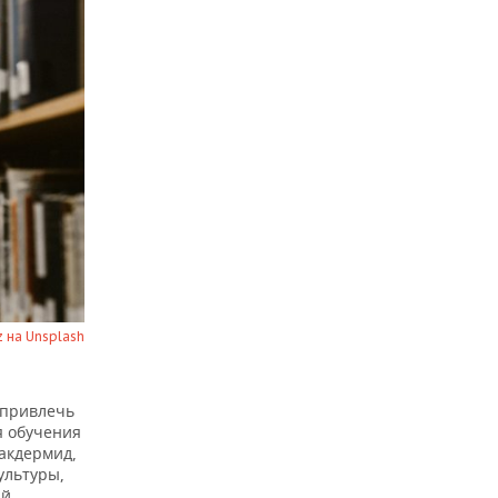
ez на Unsplash
 привлечь
я обучения
акдермид,
ультуры,
й,