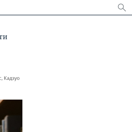
ти
, Кадзуо