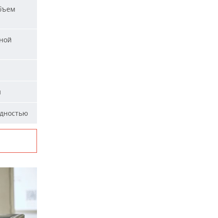
бъем
ной
и
идностью