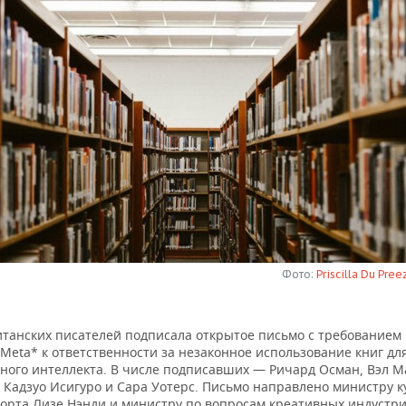
Фото:
Priscilla Du Pre
итанских писателей подписала открытое письмо с требованием
Meta* к ответственности за незаконное использование книг дл
нного интеллекта. В числе подписавших — Ричард Осман, Вэл М
 Кадзуо Исигуро и Сара Уотерс. Письмо направлено министру к
порта Лизе Нэнди и министру по вопросам креативных индустри