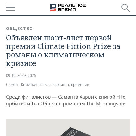
РЕГИОНЫ
ОБЩЕСТВО
Объявлен шорт-лист первой
БАШКОРТОСТАН
НОВОСТИ
премии Climate Fiction Prize за
ТАТАРСТАН
АНАЛИТИКА
романы о климатическом
кризисе
УДМУРТИЯ
НОВОСТИ АНАЛИТИКИ
ЭКОНОМИКА
09:49, 30.03.2025
ДЕКЛАРАЦИИ О ДОХОДАХ
НОВОСТИ ЭКОНОМИКИ
ПРОМЫШЛЕННОСТЬ
Сюжет:
Книжная полка «Реального времени»
КОРОЛИ ГОСЗАКАЗА ПФО
ФИНАНСЫ
НОВОСТИ
НЕДВИЖИМОСТЬ
ПРОМЫШЛЕННОСТИ
Среди финалистов — Саманта Харви с книгой «По
орбите» и Теа Обрехт с романом The Morningside
ВУЗЫ ТАТАРСТАНА
БАНКИ
НОВОСТИ НЕДВИЖИМОСТИ
АВТО
АГРОПРОМ
КОМУ ПРИНАДЛЕЖАТ
БЮДЖЕТ
НОВОСТИ АВТО
БИЗНЕС
ТОРГОВЫЕ ЦЕНТРЫ
МАШИНОСТРОЕНИЕ
ТАТАРСТАНА
ИНВЕСТИЦИИ
НОВОСТИ БИЗНЕСА
ТЕХНОЛОГИИ