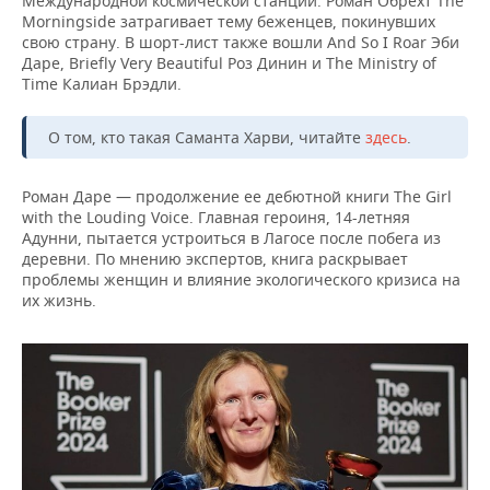
Международной космической станции. Роман Обрехт The
ВОДНЫЕ ВИДЫ СПОРТА
ОБРАЗОВАНИЕ
Morningside затрагивает тему беженцев, покинувших
свою страну. В шорт-лист также вошли And So I Roar Эби
ХОККЕЙ С МЯЧОМ
ПРОИСШЕСТВИЯ
Даре, Briefly Very Beautiful Роз Динин и The Ministry of
Time Калиан Брэдли.
О том, кто такая Саманта Харви, читайте
здесь
.
Роман Даре — продолжение ее дебютной книги The Girl
with the Louding Voice. Главная героиня, 14-летняя
Адунни, пытается устроиться в Лагосе после побега из
деревни. По мнению экспертов, книга раскрывает
проблемы женщин и влияние экологического кризиса на
их жизнь.