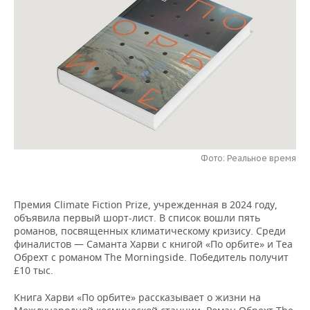
НЕФТЕХИМИЯ
РОЗНИЧНАЯ ТОРГОВЛЯ
НОВОСТИ ТЕХНОЛОГИЙ
МЕРОПРИЯТИЯ
НЕФТЬ
ТРАНСПОРТ
IT
НОВОСТИ МЕРОПРИЯТИЙ
СПОРТ
ОПК
УСЛУГИ
МЕДИА
ВЫЕЗДНАЯ РЕДАКЦИЯ
НОВОСТИ СПОРТА
ОБЩЕСТВО
ЭНЕРГЕТИКА
ТЕЛЕКОММУНИКАЦИИ
БИЗНЕС-БРАНЧИ
ФУТБОЛ
НОВОСТИ ОБЩЕСТВА
ФОТОГАЛЕРЕЯ
ONLINE-КОНФЕРЕНЦИИ
ХОККЕЙ
ВЛАСТЬ
СЮЖЕТЫ
Фото: Реальное время
ОТКРЫТАЯ ЛЕКЦИЯ
БАСКЕТБОЛ
ИНФРАСТРУКТУРА
СПРАВОЧНИК
Премия Climate Fiction Prize, учрежденная в 2024 году,
ВОЛЕЙБОЛ
ИСТОРИЯ
СПИСОК ПЕРСОН
ПОЛНАЯ ВЕРСИЯ
объявила первый шорт-лист. В список вошли пять
романов, посвященных климатическому кризису. Среди
финалистов — Саманта Харви с книгой «По орбите» и Теа
КИБЕРСПОРТ
КУЛЬТУРА
СПИСОК КОМПАНИЙ
Обрехт с романом The Morningside. Победитель получит
£10 тыс.
ФИГУРНОЕ КАТАНИЕ
МЕДИЦИНА
Книга Харви «По орбите» рассказывает о жизни на