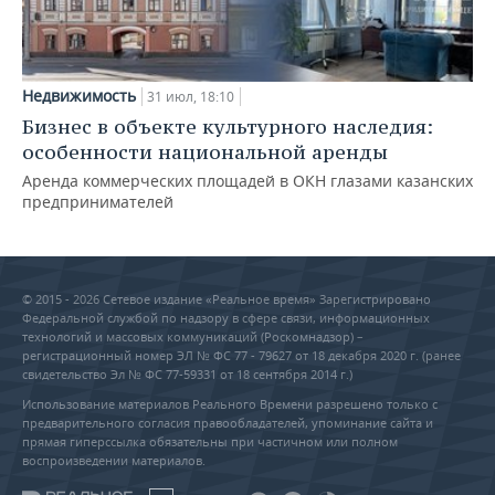
Недвижимость
31 июл, 18:10
Бизнес в объекте культурного наследия:
особенности национальной аренды
Аренда коммерческих площадей в ОКН глазами казанских
предпринимателей
© 2015 - 2026 Сетевое издание «Реальное время» Зарегистрировано
Федеральной службой по надзору в сфере связи, информационных
технологий и массовых коммуникаций (Роскомнадзор) –
регистрационный номер ЭЛ № ФС 77 - 79627 от 18 декабря 2020 г. (ранее
свидетельство Эл № ФС 77-59331 от 18 сентября 2014 г.)
Использование материалов Реального Времени разрешено только с
предварительного согласия правообладателей, упоминание сайта и
прямая гиперссылка обязательны при частичном или полном
воспроизведении материалов.