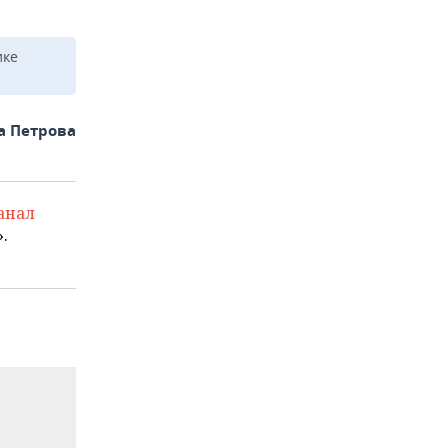
ике
а Петрова
анал
.