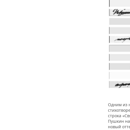
Одним из 
стихотвор
строка «С
Пушкин на
новый отт