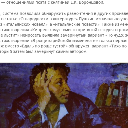
 — отношениями поэта с княгиней Е.К. Воронцовой.
о, система позволила обнаружить разночтения в других произв
 в статье «О народности в литературе» Пушкин изначально уп
з «итальянских новелл», а «итальянские повести». Также изме
стихотворения «Кипренскому»: вместо принятой сегодня строки
е льстит» нейросеть выявила зачеркнутый вариант «Но чудо: 
 стихотворении «В роще карийской» изменена не только первая 
я: вместо «Вдаль по роще густой» обнаружен вариант «Тихо по
оторый затем был зачеркнут самим автором.