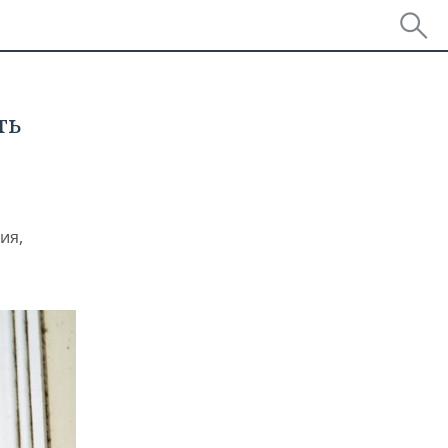
ть
ия,