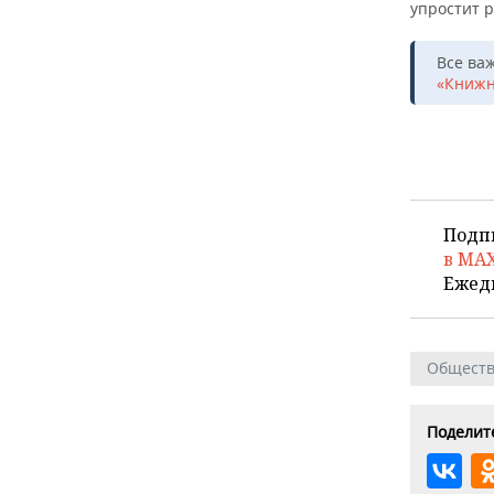
упростит 
Все ва
«Книжн
Подп
в MA
Ежед
Общест
Поделите