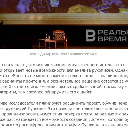
Динар Фатыхов / realnoevremya.ru
ты отмечают, что использование искусственного интеллекта в
ии открывает новые возможности для анализа рукописей. Одна
 что нейросеть не может заменить текстологов — она лишь пре
 варианты прочтения, а окончательное решение остается за 
дачей остается исключение ложных срабатываний, поскольку ч
алгоритм, тем сложнее обнаружить его ошибки.
тиве исследователи планируют расширить проект, обучив нейр
се рукописей Пушкина. Это позволит не только восстановить з
и проанализировать изменения почерка поэта на разных этапах
кже рассматривается возможность создания системы, которая б
 поиск по расшифрованным автографам Пушкина, что значите