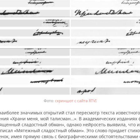
скриншот с сайта RTVI
наиболее значимых открытий стал пересмотр текста известного
ения «Храни меня, мой талисман…». В академических изданиях 
вященный сладостный обман», однако нейросеть выявила, что 
писал «Мятежный сладостный обман». Это слово придает стих
енок, имея прямую связь с биографическими обстоятельствами 