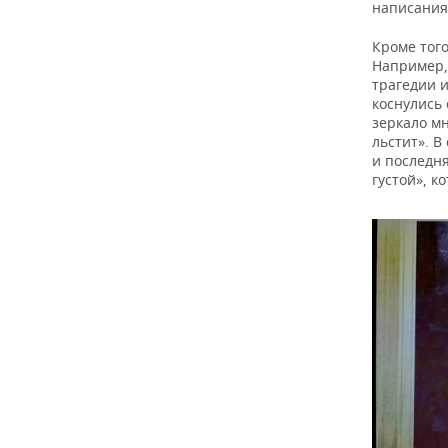
написания
Кроме тог
Например,
трагедии и
коснулись 
зеркало мн
льстит». В
и последня
густой», к