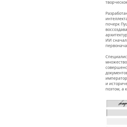
ВОДНЫЕ ВИДЫ СПОРТА
ОБРАЗОВАНИЕ
творческо
Разработа
ХОККЕЙ С МЯЧОМ
ПРОИСШЕСТВИЯ
интеллекта
почерк Пу
воссоздав
архитектур
ИИ сначала
первонача
Специалис
множество
совершенс
документо
императора
и историч
поэтом, а