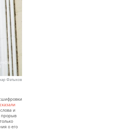
нар Фатыхов
асшифровки
сказали
слова и
т прорыв
только
ния о его