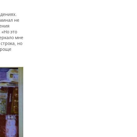
едениях.
оминал не
нения
 «Но это
зеркало мне
строка, но
 роще