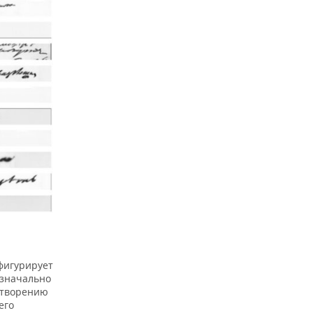
фигурирует
изначально
отворению
его