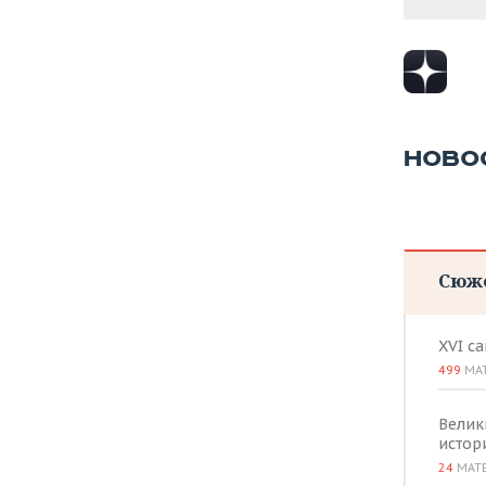
НОВО
Сюж
XVI с
499
МА
Велик
истор
24
МАТ