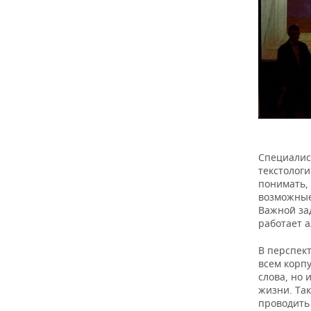
Специалис
текстолог
понимать,
возможные
Важной за
работает 
В перспек
всем корпу
слова, но 
жизни. Та
проводить