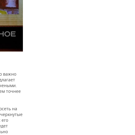
ко важно
длагает
учеными.
ем точнее
осеть на
ачеркнутые
 его
удет
льно