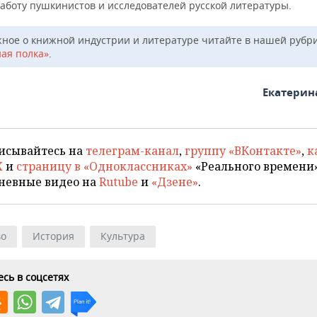
работу пушкинистов и исследователей русской литературы.
жное о книжной индустрии и литературе читайте в нашей рубр
ая полка»
.
Екатерин
исывайтесь на
телеграм-канал
,
группу «ВКонтакте»
,
к
X
и
страницу в «Одноклассниках»
«Реального времени»
невные видео на
Rutube
и
«Дзене»
.
во
История
Культура
сь в соцсетях