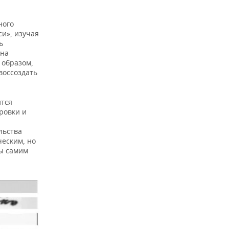
ного
си», изучая
ь
 на
 образом,
воссоздать
ится
ровки и
льства
ческим, но
ны самим