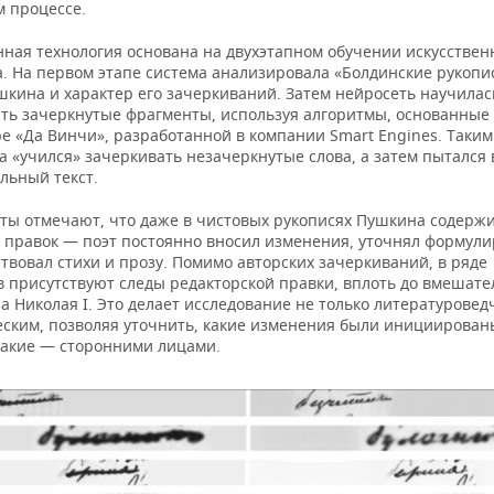
м процессе.
нная технология основана на двухэтапном обучении искусствен
. На первом этапе система анализировала «Болдинские рукопи
шкина и характер его зачеркиваний. Затем нейросеть научилас
ать зачеркнутые фрагменты, используя алгоритмы, основанные
е «Да Винчи», разработанной в компании Smart Engines. Таким
 «учился» зачеркивать незачеркнутые слова, а затем пытался 
льный текст.
ты отмечают, что даже в чистовых рукописях Пушкина содерж
 правок — поэт постоянно вносил изменения, уточнял формули
твовал стихи и прозу. Помимо авторских зачеркиваний, в ряде
в присутствуют следы редакторской правки, вплоть до вмешате
 Николая I. Это делает исследование не только литературовед
еским, позволяя уточнить, какие изменения были инициирова
 какие — сторонними лицами.