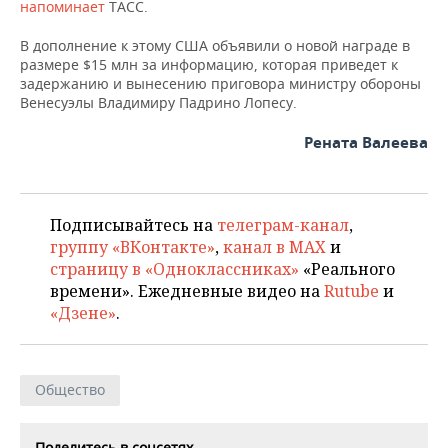
ВОДНЫЕ ВИДЫ СПОРТА
ОБРАЗОВАНИЕ
напоминает
ТАСС.
В дополнение к этому США объявили о новой награде в
ХОККЕЙ С МЯЧОМ
ПРОИСШЕСТВИЯ
размере $15 млн за информацию, которая приведет к
задержанию и вынесению приговора министру обороны
Венесуэлы Владимиру Падрино Лопесу.
Рената Валеева
Подписывайтесь на
телеграм-канал
,
группу «ВКонтакте»
,
канал в MAX
и
страницу в «Одноклассниках»
«Реального
времени». Ежедневные видео на
Rutube
и
«Дзене»
.
Общество
Поделитесь в соцсетях