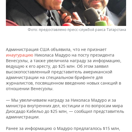
НЕФТЕХИМИЯ
РОЗНИЧНАЯ ТОРГОВЛЯ
НОВОСТИ ТЕХНОЛОГИЙ
МЕРОПРИЯТИЯ
НЕФТЬ
ТРАНСПОРТ
IT
НОВОСТИ МЕРОПРИЯТИЙ
СПОРТ
ОПК
Фото: предоставлено пресс-службой раиса Татарстана
УСЛУГИ
МЕДИА
ВЫЕЗДНАЯ РЕДАКЦИЯ
НОВОСТИ СПОРТА
ОБЩЕСТВО
ЭНЕРГЕТИКА
Администрация США объявила, что не признает
ТЕЛЕКОММУНИКАЦИИ
БИЗНЕС-БРАНЧИ
ФУТБОЛ
НОВОСТИ ОБЩЕСТВА
ФОТОГАЛЕРЕЯ
инаугурацию
Николаса Мадуро на посту президента
Венесуэлы, а также увеличила награду за информацию,
ONLINE-КОНФЕРЕНЦИИ
ХОККЕЙ
ВЛАСТЬ
СЮЖЕТЫ
ведущую к его аресту, до $25 млн. Об этом заявил
высокопоставленный представитель американской
администрации на специальном брифинге для
ОТКРЫТАЯ ЛЕКЦИЯ
БАСКЕТБОЛ
ИНФРАСТРУКТУРА
СПРАВОЧНИК
журналистов, посвященном введению новых санкций в
отношении Венесуэлы.
ВОЛЕЙБОЛ
ИСТОРИЯ
СПИСОК ПЕРСОН
ПОЛНАЯ ВЕРСИЯ
— Мы увеличиваем награду за Николаса Мадуро и за
министра внутренних дел, юстиции и по вопросам мира
КИБЕРСПОРТ
КУЛЬТУРА
СПИСОК КОМПАНИЙ
Диосдадо Кабельо до $25 млн, — сообщил представитель
администрации.
ФИГУРНОЕ КАТАНИЕ
МЕДИЦИНА
Ранее за информацию о Мадуро предлагалось $15 млн,