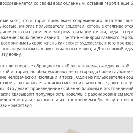
 воссоединяется со своим возлюбленным, оставив героя в еще
отмечают, что история привлекает современного читателя сво
ьностью. Многие пользователи соцсетей, которые сталкиваются
одиночества и стремлением к романтизации жизни, видят в гер
ражение своих переживаний. Понятие «синдром главного героя
 воспринимать свою жизнь как сюжет художественного произв
енно актуальным в эпоху социальных медиа, и Достоевский ид
 эту волну.
татели впервые обращаются к «Белым ночам», ожидая легкой
ской истории, но обнаруживают нечто гораздо более глубокое
ние человеческой изоляции и тоски. Один из пользователей со
то книга затрагивает «поиски смысла и связи после долгого пе
я». Это делает произведение особенно близким в постпандемий
также связывают популярность новеллы с разочарованием мол
риложениях для знакомств и их стремлением к более аутентич
взаимодействия.