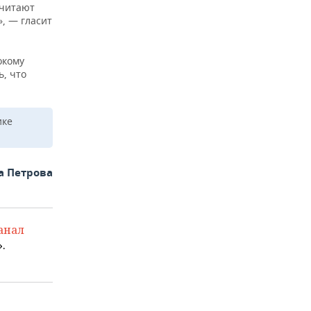
 читают
, — гласит
окому
ь, что
ике
а Петрова
анал
.