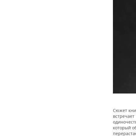
Сюжет кни
встречает 
одиночеств
который об
перерастае