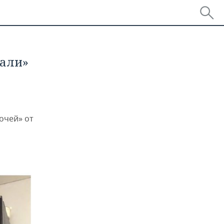
вали»
очей» от