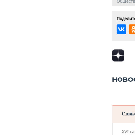
Общест
Поделите
НОВО
Сюж
XVI с