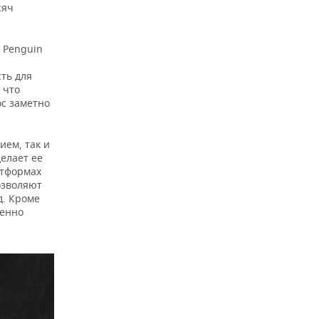
сяч
т Penguin
ть для
 что
ос заметно
ием, так и
делает ее
атформах
озволяют
д. Кроме
менно