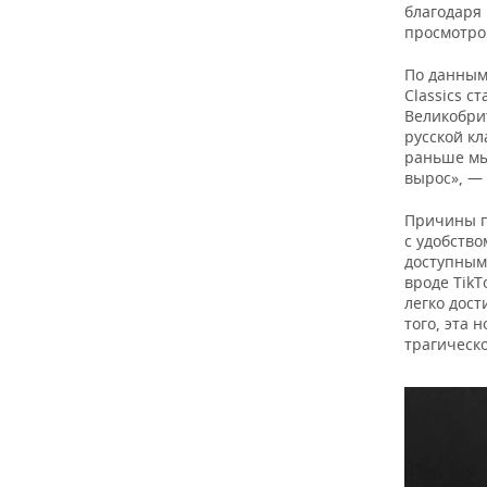
ВОДНЫЕ ВИДЫ СПОРТА
ОБРАЗОВАНИЕ
благодаря
просмотро
ХОККЕЙ С МЯЧОМ
ПРОИСШЕСТВИЯ
По данным 
Classics 
Великобри
русской кл
раньше мы
вырос», — 
Причины п
с удобство
доступным
вроде TikT
легко дост
того, эта
трагическ