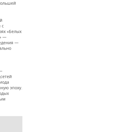
 большей
ей
 с
оях «Белых
» —
едения —
еально
 —
цсетей
риода
ную эпоху.
одых
ным