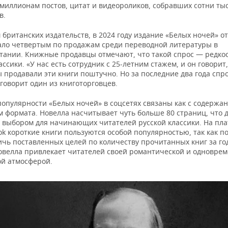
 миллионам постов, цитат и видеороликов, собравших сотни ты
в.
британских издательств, в 2024 году издание «Белых ночей» о
стало четвертым по продажам среди переводной литературы в
тании. Книжные продавцы отмечают, что такой спрос — редкос
ассики. «У нас есть сотрудник с 25-летним стажем, и он говорит,
 продавали эти книги поштучно. Но за последние два года спр
говорит один из книготорговцев.
опулярности «Белых ночей» в соцсетях связаны как с содержан
м формата. Новелла насчитывает чуть больше 80 страниц, что 
 выбором для начинающих читателей русской классики. На пл
ok короткие книги пользуются особой популярностью, так как п
ичь поставленных целей по количеству прочитанных книг за го
 новелла привлекает читателей своей романтической и одновре
ой атмосферой.