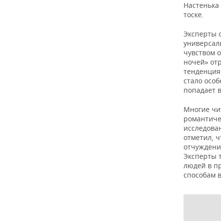
Настенька
тоске.
Эксперты 
универсал
чувством 
ночей» от
тенденция
стало особ
попадает в
Многие чи
романтиче
исследова
отметил, ч
отчуждени
Эксперты 
людей в п
способам 