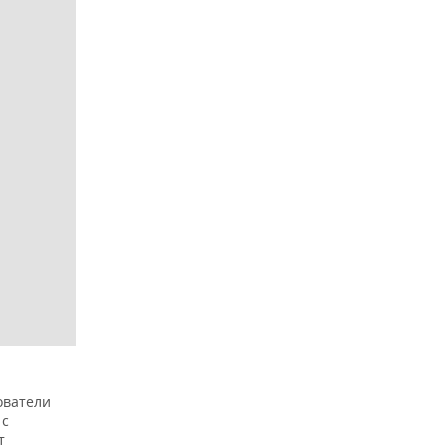
ователи
 с
т