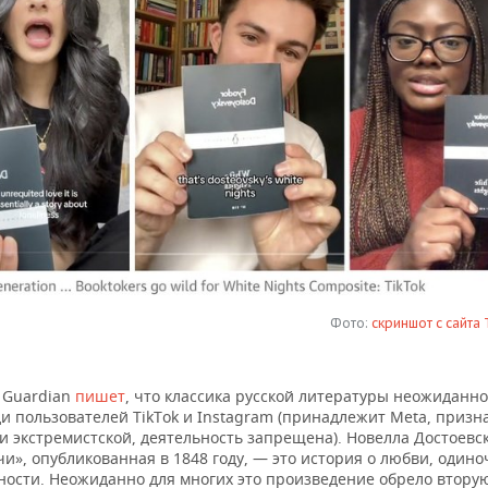
Фото:
скриншот с сайта
e Guardian
пишет
, что классика русской литературы неожиданно
и пользователей TikTok и Instagram (принадлежит Meta, призн
и экстремистской, деятельность запрещена). Новелла Достоевс
и», опубликованная в 1848 году, — это история о любви, одино
ности. Неожиданно для многих это произведение обрело втору