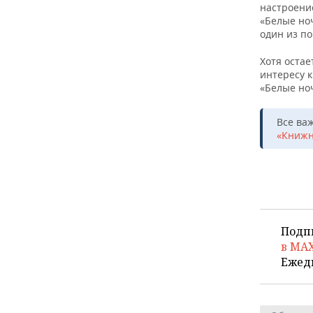
настроени
«Белые ноч
один из п
Хотя остае
интересу к
«Белые ноч
Все ва
«Книжн
Подп
в MA
Ежед