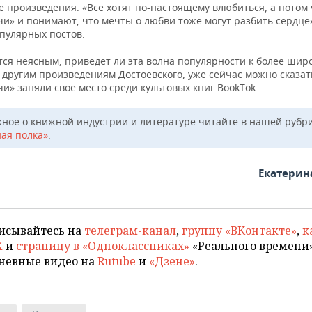
е произведения. «Все хотят по-настоящему влюбиться, а потом
и» и понимают, что мечты о любви тоже могут разбить сердце»
опулярных постов.
тся неясным, приведет ли эта волна популярности к более шир
 другим произведениям Достоевского, уже сейчас можно сказат
и» заняли свое место среди культовых книг BookTok.
жное о книжной индустрии и литературе читайте в нашей рубр
ая полка»
.
Екатерин
исывайтесь на
телеграм-канал
,
группу «ВКонтакте»
,
к
X
и
страницу в «Одноклассниках»
«Реального времени»
невные видео на
Rutube
и
«Дзене»
.