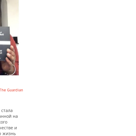
 The Guardian
 стала
анной на
кого
честве и
ю жизнь