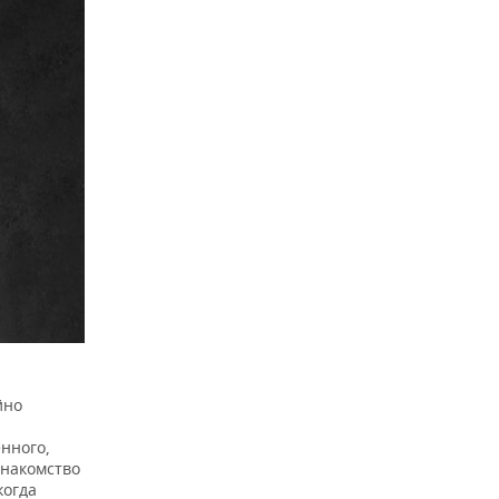
йно
нного,
знакомство
когда