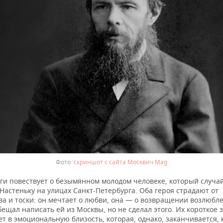
скриншот с сайта Москвич Mag
ги повествует о безымянном молодом человеке, который случа
Настеньку на улицах Санкт-Петербурга. Оба героя страдают от
а и тоски: он мечтает о любви, она — о возвращении возлюбле
ещал написать ей из Москвы, но не сделал этого. Их короткое 
т в эмоциональную близость, которая, однако, заканчивается, 