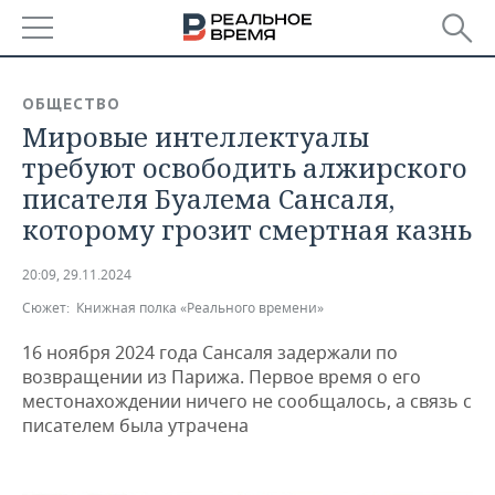
РЕГИОНЫ
ОБЩЕСТВО
Мировые интеллектуалы
БАШКОРТОСТАН
НОВОСТИ
требуют освободить алжирского
ТАТАРСТАН
АНАЛИТИКА
писателя Буалема Сансаля,
которому грозит смертная казнь
УДМУРТИЯ
НОВОСТИ АНАЛИТИКИ
ЭКОНОМИКА
20:09, 29.11.2024
ДЕКЛАРАЦИИ О ДОХОДАХ
НОВОСТИ ЭКОНОМИКИ
ПРОМЫШЛЕННОСТЬ
Сюжет:
Книжная полка «Реального времени»
КОРОЛИ ГОСЗАКАЗА ПФО
ФИНАНСЫ
НОВОСТИ
НЕДВИЖИМОСТЬ
ПРОМЫШЛЕННОСТИ
16 ноября 2024 года Сансаля задержали по
возвращении из Парижа. Первое время о его
ВУЗЫ ТАТАРСТАНА
БАНКИ
НОВОСТИ НЕДВИЖИМОСТИ
АВТО
местонахождении ничего не сообщалось, а связь с
АГРОПРОМ
писателем была утрачена
КОМУ ПРИНАДЛЕЖАТ
БЮДЖЕТ
НОВОСТИ АВТО
БИЗНЕС
ТОРГОВЫЕ ЦЕНТРЫ
МАШИНОСТРОЕНИЕ
ТАТАРСТАНА
ИНВЕСТИЦИИ
НОВОСТИ БИЗНЕСА
ТЕХНОЛОГИИ