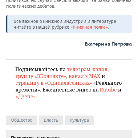
политиков, но случай Сансаля выходит за рамки обычных
политических дебатов.
Все важное о книжной индустрии и литературе
читайте в нашей рубрике
«Книжная полка»
.
Екатерина Петрова
Подписывайтесь на
телеграм-канал
,
группу «ВКонтакте»
,
канал в MAX
и
страницу в «Одноклассниках»
«Реального
времени». Ежедневные видео на
Rutube
и
«Дзене»
.
Общество
Власть
Культура
Поделитесь в соцсетях