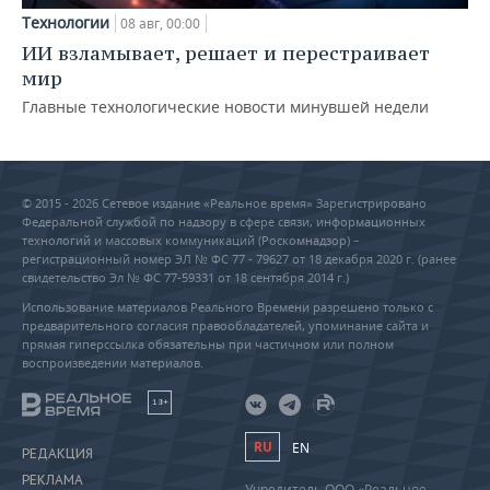
Технологии
08 авг, 00:00
ИИ взламывает, решает и перестраивает
мир
Главные технологические новости минувшей недели
© 2015 - 2026 Сетевое издание «Реальное время» Зарегистрировано
Федеральной службой по надзору в сфере связи, информационных
технологий и массовых коммуникаций (Роскомнадзор) –
регистрационный номер ЭЛ № ФС 77 - 79627 от 18 декабря 2020 г. (ранее
свидетельство Эл № ФС 77-59331 от 18 сентября 2014 г.)
Использование материалов Реального Времени разрешено только с
предварительного согласия правообладателей, упоминание сайта и
прямая гиперссылка обязательны при частичном или полном
воспроизведении материалов.
18+
RU
EN
РЕДАКЦИЯ
РЕКЛАМА
Учредитель ООО «Реальное