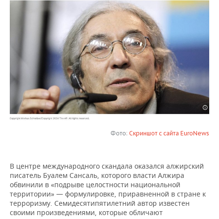
НЕФТЕХИМИЯ
РОЗНИЧНАЯ ТОРГОВЛЯ
НОВОСТИ ТЕХНОЛОГИЙ
МЕРОПРИЯТИЯ
НЕФТЬ
ТРАНСПОРТ
IT
НОВОСТИ МЕРОПРИЯТИЙ
СПОРТ
ОПК
УСЛУГИ
МЕДИА
ВЫЕЗДНАЯ РЕДАКЦИЯ
НОВОСТИ СПОРТА
ОБЩЕСТВО
ЭНЕРГЕТИКА
ТЕЛЕКОММУНИКАЦИИ
БИЗНЕС-БРАНЧИ
ФУТБОЛ
НОВОСТИ ОБЩЕСТВА
ФОТОГАЛЕРЕЯ
ONLINE-КОНФЕРЕНЦИИ
ХОККЕЙ
ВЛАСТЬ
СЮЖЕТЫ
ОТКРЫТАЯ ЛЕКЦИЯ
БАСКЕТБОЛ
ИНФРАСТРУКТУРА
СПРАВОЧНИК
Фото:
Скриншот с сайта EuroNews
ВОЛЕЙБОЛ
ИСТОРИЯ
СПИСОК ПЕРСОН
ПОЛНАЯ ВЕРСИЯ
В центре международного скандала оказался алжирский
писатель Буалем Сансаль, которого власти Алжира
КИБЕРСПОРТ
КУЛЬТУРА
СПИСОК КОМПАНИЙ
обвинили в «подрыве целостности национальной
территории» — формулировке, приравненной в стране к
ФИГУРНОЕ КАТАНИЕ
МЕДИЦИНА
терроризму. Семидесятипятилетний автор известен
своими произведениями, которые обличают