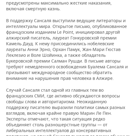
предусмотрены максимально жесткие наказания,
включая смертную казнь.
В поддержку Сансаля выступили ведущие литераторы и
интеллектуалы мира. Открытое письмо, опубликованное
французским изданием Le Point, инициировал другой
алжирский писатель, лауреат Гонкуровской премии
Камель Дауд. К нему присоединились нобелевские
лауреаты Анни Эрно, Орхан Памук, Жан-Мари Гюстав
Леклезио и Воле Шойинка, а также обладатель
Букеровской премии Салман Рушди. В письме авторы
требуют немедленного освобождения Буалема Сансаля и
призывают международное сообщество обратить
внимание на нарушения прав человека в Алжире.
Случай Сансаля стал одной из главных тем во
французских СМИ, где активно обсуждаются вопросы
свободы слова и авторитаризма. Неожиданную
поддержку писателю выразили политики самых разных
взглядов, включая крайне правую Марин Ле Пен.
Эксперты отмечают, что такая ситуация редко
объединяет столь разношерстные группы — от
либеральных интеллектуалов до консервативных