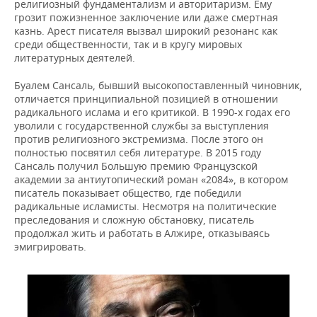
ВОДНЫЕ ВИДЫ СПОРТА
ОБРАЗОВАНИЕ
религиозный фундаментализм и авторитаризм. Ему
грозит пожизненное заключение или даже смертная
казнь. Арест писателя вызвал широкий резонанс как
ХОККЕЙ С МЯЧОМ
ПРОИСШЕСТВИЯ
среди общественности, так и в кругу мировых
литературных деятелей.
Буалем Сансаль, бывший высокопоставленный чиновник,
отличается принципиальной позицией в отношении
радикального ислама и его критикой. В 1990-х годах его
уволили с государственной службы за выступления
против религиозного экстремизма. После этого он
полностью посвятил себя литературе. В 2015 году
Сансаль получил Большую премию Французской
академии за антиутопический роман «2084», в котором
писатель показывает общество, где победили
радикальные исламисты. Несмотря на политические
преследования и сложную обстановку, писатель
продолжал жить и работать в Алжире, отказываясь
эмигрировать.