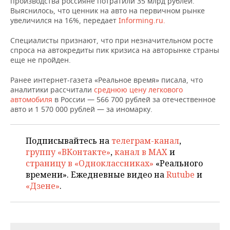
производства россияне потратили 35 млрд рублей.
НЕФТЕХИМИЯ
Выяснилось, что ценник на авто на первичном рынке
РОЗНИЧНАЯ ТОРГОВЛЯ
НОВОСТИ ТЕХНОЛОГИЙ
МЕРОПРИЯТИЯ
увеличился на 16%, передает
Informing.ru.
НЕФТЬ
Специалисты признают, что при незначительном росте
ТРАНСПОРТ
IT
НОВОСТИ МЕРОПРИЯТИЙ
СПОРТ
спроса на автокредиты пик кризиса на авторынке страны
ОПК
еще не пройден.
УСЛУГИ
МЕДИА
ВЫЕЗДНАЯ РЕДАКЦИЯ
НОВОСТИ СПОРТА
ОБЩЕСТВО
ЭНЕРГЕТИКА
Ранее интернет-газета «Реальное время» писала, что
аналитики рассчитали
ТЕЛЕКОММУНИКАЦИИ
БИЗНЕС-БРАНЧИ
ФУТБОЛ
НОВОСТИ ОБЩЕСТВА
среднюю цену легкового
ФОТОГАЛЕРЕЯ
автомобиля
в России — 566 700 рублей за отечественное
авто и 1 570 000 рублей — за иномарку.
ONLINE-КОНФЕРЕНЦИИ
ХОККЕЙ
ВЛАСТЬ
СЮЖЕТЫ
ОТКРЫТАЯ ЛЕКЦИЯ
БАСКЕТБОЛ
ИНФРАСТРУКТУРА
СПРАВОЧНИК
Подписывайтесь на
телеграм-канал
,
группу «ВКонтакте»
,
канал в MAX
и
ВОЛЕЙБОЛ
ИСТОРИЯ
СПИСОК ПЕРСОН
ПОЛНАЯ ВЕРСИЯ
страницу в «Одноклассниках»
«Реального
времени». Ежедневные видео на
Rutube
и
КИБЕРСПОРТ
КУЛЬТУРА
СПИСОК КОМПАНИЙ
«Дзене»
.
ФИГУРНОЕ КАТАНИЕ
МЕДИЦИНА