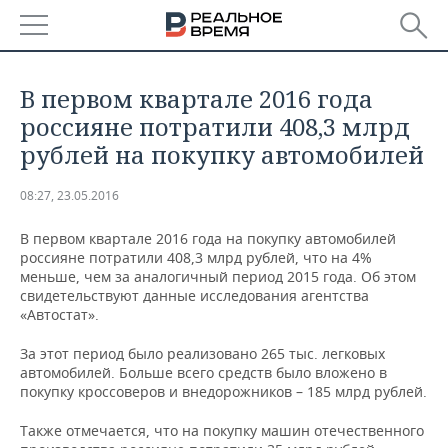
РЕГИОНЫ
В первом квартале 2016 года
БАШКОРТОСТАН
НОВОСТИ
россияне потратили 408,3 млрд
рублей на покупку автомобилей
ТАТАРСТАН
АНАЛИТИКА
08:27, 23.05.2016
УДМУРТИЯ
НОВОСТИ АНАЛИТИКИ
ЭКОНОМИКА
В первом квартале 2016 года на покупку автомобилей
ДЕКЛАРАЦИИ О ДОХОДАХ
НОВОСТИ ЭКОНОМИКИ
ПРОМЫШЛЕННОСТЬ
россияне потратили 408,3 млрд рублей, что на 4%
меньше, чем за аналогичный период 2015 года. Об этом
свидетельствуют данные исследования агентства
КОРОЛИ ГОСЗАКАЗА ПФО
ФИНАНСЫ
НОВОСТИ
НЕДВИЖИМОСТЬ
«Автостат».
ПРОМЫШЛЕННОСТИ
ВУЗЫ ТАТАРСТАНА
БАНКИ
НОВОСТИ НЕДВИЖИМОСТИ
АВТО
За этот период было реализовано 265 тыс. легковых
АГРОПРОМ
автомобилей. Больше всего средств было вложено в
покупку кроссоверов и внедорожников – 185 млрд рублей.
КОМУ ПРИНАДЛЕЖАТ
БЮДЖЕТ
НОВОСТИ АВТО
БИЗНЕС
ТОРГОВЫЕ ЦЕНТРЫ
МАШИНОСТРОЕНИЕ
ТАТАРСТАНА
Также отмечается, что на покупку машин отечественного
ИНВЕСТИЦИИ
НОВОСТИ БИЗНЕСА
ТЕХНОЛОГИИ