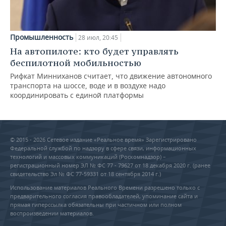
Промышленность
28 июл, 20:45
На автопилоте: кто будет управлять
беспилотной мобильностью
Рифкат Минниханов считает, что движение автономного
транспорта на шоссе, воде и в воздухе надо
координировать с единой платформы
© 2015 - 2026 Сетевое издание «Реальное время» Зарегистрировано
Федеральной службой по надзору в сфере связи, информационных
технологий и массовых коммуникаций (Роскомнадзор) –
регистрационный номер ЭЛ № ФС 77 - 79627 от 18 декабря 2020 г. (ранее
свидетельство Эл № ФС 77-59331 от 18 сентября 2014 г.)
Использование материалов Реального Времени разрешено только с
предварительного согласия правообладателей, упоминание сайта и
прямая гиперссылка обязательны при частичном или полном
воспроизведении материалов.