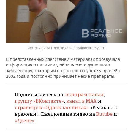
Ирина Плотникова / realnoevremya.ru
В представленных следствием материалах прозвучала
информация о наличии у обвиняемого душевного
заболевания, с которым он состоит на учете у врачей с
2002 года и постоянно принимает некие препараты.
Подписывайтесь на
телеграм-канал
,
группу «ВКонтакте»
,
канал в MAX
и
страницу в «Одноклассниках»
«Реального
времени». Ежедневные видео на
Rutube
и
«Дзене»
.