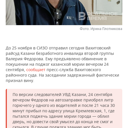
НЕФТЕХИМИЯ
РОЗНИЧНАЯ ТОРГОВЛЯ
НОВОСТИ ТЕХНОЛОГИЙ
МЕРОПРИЯТИЯ
НЕФТЬ
ТРАНСПОРТ
IT
НОВОСТИ МЕРОПРИЯТИЙ
СПОРТ
ОПК
Фото: Ирина Плотникова
УСЛУГИ
МЕДИА
ВЫЕЗДНАЯ РЕДАКЦИЯ
НОВОСТИ СПОРТА
ОБЩЕСТВО
ЭНЕРГЕТИКА
До 25 ноября в СИЗО отправил сегодня Вахитовский
ТЕЛЕКОММУНИКАЦИИ
БИЗНЕС-БРАНЧИ
ФУТБОЛ
НОВОСТИ ОБЩЕСТВА
ФОТОГАЛЕРЕЯ
райсуд Казани безработного инвалида второй группы
Валерия Федорова. Ему предъявлено обвинение в
ONLINE-КОНФЕРЕНЦИИ
ХОККЕЙ
ВЛАСТЬ
СЮЖЕТЫ
покушении на поджог казанской мэрии вечером 24
сентября,
сообщает
пресс-служба Вахитовского
районного суда. На заседании задержанный фактически
ОТКРЫТАЯ ЛЕКЦИЯ
БАСКЕТБОЛ
ИНФРАСТРУКТУРА
СПРАВОЧНИК
признал вину.
ВОЛЕЙБОЛ
ИСТОРИЯ
СПИСОК ПЕРСОН
ПОЛНАЯ ВЕРСИЯ
По версии следователей УВД Казани, 24 сентября
вечером Федоров на автозаправке приобрел литр
КИБЕРСПОРТ
КУЛЬТУРА
СПИСОК КОМПАНИЙ
горючего у одного из водителей и после 21 часа 30
минут прибыл по адресу улица Кремлевская, 1, где
ФИГУРНОЕ КАТАНИЕ
МЕДИЦИНА
пытался поджечь здание мэрии города — облил
дверь, но довести свой умысел до конца не смог и
скрылся. В случае поджога зданию мог быть