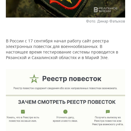
НЕФТЕХИМИЯ
РОЗНИЧНАЯ ТОРГОВЛЯ
НОВОСТИ ТЕХНОЛОГИЙ
МЕРОПРИЯТИЯ
НЕФТЬ
Фото: Динар Фатыхов
ТРАНСПОРТ
IT
НОВОСТИ МЕРОПРИЯТИЙ
СПОРТ
ОПК
УСЛУГИ
МЕДИА
ВЫЕЗДНАЯ РЕДАКЦИЯ
НОВОСТИ СПОРТА
ОБЩЕСТВО
В России с 17 сентября начал работу сайт реестра
ЭНЕРГЕТИКА
электронных повесток для военнообязанных. В
ТЕЛЕКОММУНИКАЦИИ
БИЗНЕС-БРАНЧИ
ФУТБОЛ
НОВОСТИ ОБЩЕСТВА
ФОТОГАЛЕРЕЯ
настоящее время тестирование системы проводится в
Рязанской и Сахалинской областях и в Марий Эле.
ONLINE-КОНФЕРЕНЦИИ
ХОККЕЙ
ВЛАСТЬ
СЮЖЕТЫ
ОТКРЫТАЯ ЛЕКЦИЯ
БАСКЕТБОЛ
ИНФРАСТРУКТУРА
СПРАВОЧНИК
ВОЛЕЙБОЛ
ИСТОРИЯ
СПИСОК ПЕРСОН
ПОЛНАЯ ВЕРСИЯ
КИБЕРСПОРТ
КУЛЬТУРА
СПИСОК КОМПАНИЙ
ФИГУРНОЕ КАТАНИЕ
МЕДИЦИНА