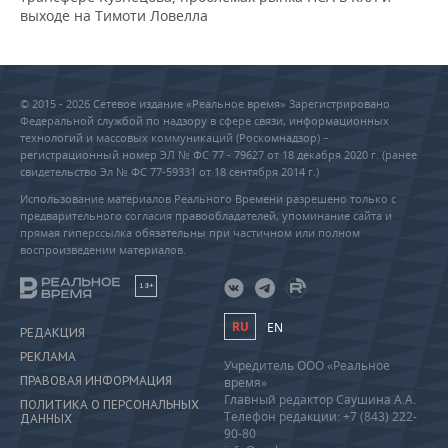
выходе на Тимоти Ловелла
© 2015 - 2026 Сетевое издание «Реальное время» Зарегистрировано
Федеральной службой по надзору в сфере связи, информационных
технологий и массовых коммуникаций (Роскомнадзор) –
регистрационный номер ЭЛ № ФС 77 - 79627 от 18 декабря 2020 г. (ранее
свидетельство Эл № ФС 77-59331 от 18 сентября 2014 г.)
Использование материалов Реального Времени разрешено только с
предварительного согласия правообладателей, упоминание сайта и
прямая гиперссылка обязательны при частичном или полном
воспроизведении материалов.
18+
RU
EN
РЕДАКЦИЯ
РЕКЛАМА
Учредитель ООО «Реальное
ПРАВОВАЯ ИНФОРМАЦИЯ
время»
Главный редактор Саушина А.А.
ПОЛИТИКА О ПЕРСОНАЛЬНЫХ
Телефон редакции: +7 (843) 222-
ДАННЫХ
90-80