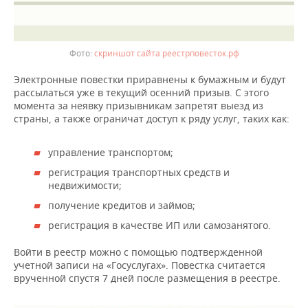
ВОДНЫЕ ВИДЫ СПОРТА
ОБРАЗОВАНИЕ
ХОККЕЙ С МЯЧОМ
ПРОИСШЕСТВИЯ
скриншот сайта реестрповесток.рф
Электронные повестки приравнены к бумажным и будут
рассылаться уже в текущий осенний призыв. С этого
момента за неявку призывникам запретят выезд из
страны, а также ограничат доступ к ряду услуг, таких как:
управление транспортом;
регистрация транспортных средств и
недвижимости;
получение кредитов и займов;
регистрация в качестве ИП или самозанятого.
Войти в реестр можно с помощью подтвержденной
учетной записи на «Госуслугах». Повестка считается
врученной спустя 7 дней после размещения в реестре.