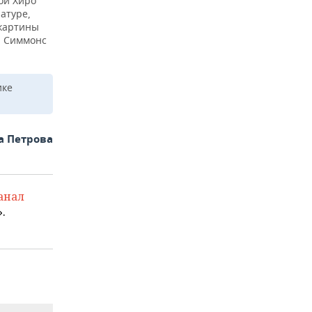
ой Хиро
атуре,
 картины
н Симмонс
ике
а Петрова
анал
.