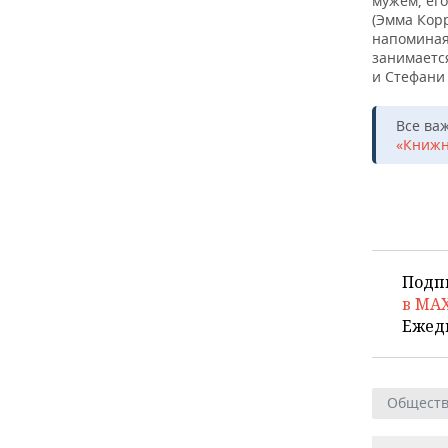
мужем, ег
ВОДНЫЕ ВИДЫ СПОРТА
ОБРАЗОВАНИЕ
(Эмма Кор
напоминая
ХОККЕЙ С МЯЧОМ
ПРОИСШЕСТВИЯ
занимаетс
и Стефани
Все ва
«Книжн
Подп
в MA
Ежед
Общест