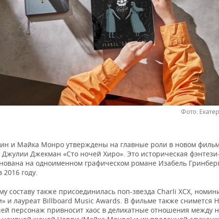
Фото: Екате
ин и Майка Монро утверждены на главные роли в новом филь
 Джулии Джекман «Сто ночей Хиро». Это историческая фэнтези-
снована на одноименном графическом романе Изабель Гринберг
 2016 году.
му составу также присоединилась поп-звезда Charli XCX, номи
» и лауреат Billboard Music Awards. В фильме также снимется 
чей персонаж привносит хаос в деликатные отношения между