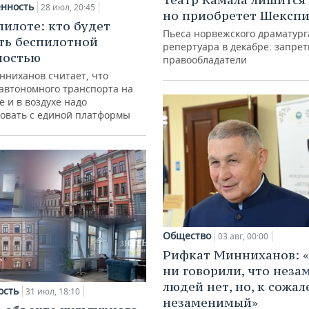
нность
28 июл, 20:45
но приобретет Шексп
пилоте: кто будет
Пьеса норвежского драматург
ть беспилотной
репертуара в декабре: запре
ностью
правообладатели
нниханов считает, что
автономного транспорта на
е и в воздухе надо
овать с единой платформы
Общество
03 авг, 00:00
Рифкат Минниханов: «
ни говорили, что нез
людей нет, но, к сожал
ость
31 июл, 18:10
незаменимый»