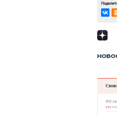
Поделите
НОВО
Сюж
XVI с
499
МА