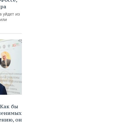
ира
а уйдет из
тили
Как бы
аменимых
ению, он