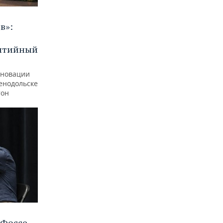
в»:
бытийный
еновации
ленодольске
тон
Фоссе,