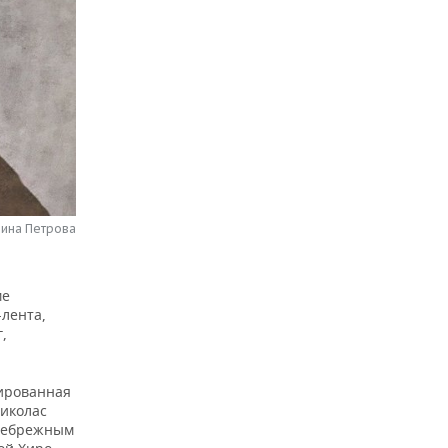
рина Петрова
ме
лента,
,
нированная
Николас
 небрежным