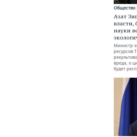
Общество
Азат Зи
власти, 
науки в
экологи
Министр э
ресурсов Т
рекультив
вреда, о ц
будет респ