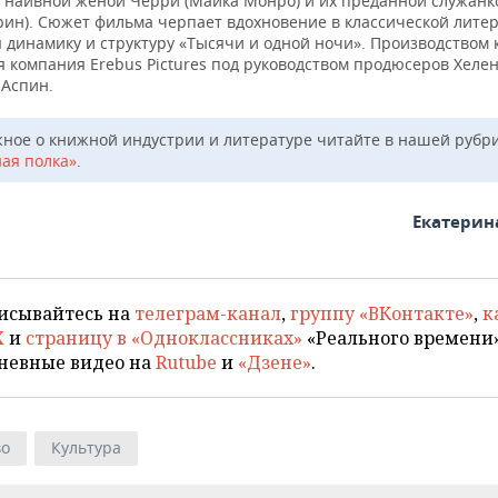
о наивной женой Черри (Майка Монро) и их преданной служанк
рин). Сюжет фильма черпает вдохновение в классической литер
 динамику и структуру «Тысячи и одной ночи». Производством
я компания Erebus Pictures под руководством продюсеров Хеле
 Аспин.
жное о книжной индустрии и литературе читайте в нашей рубр
ая полка»
.
Екатерин
исывайтесь на
телеграм-канал
,
группу «ВКонтакте»
,
к
X
и
страницу в «Одноклассниках»
«Реального времени»
невные видео на
Rutube
и
«Дзене»
.
во
Культура