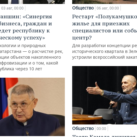
Общество
03 авг, 00:00
06 авг, 00:00
ганшин: «Синергия
Рестарт «Полукамушко
бизнеса, граждан и
жилье для приезжих
едет республику к
специалистов или со
ческому успеху»
центр?
кологии и природных
Для разработки концепции р
атарстана — о расчистке рек,
исторического квартала в Зе
ации объектов накопленного
устроили всероссийский хака
ифровизации и о том, какой
ублика через 10 лет
Общество
00:00
Театр Камала лишится 