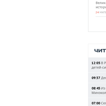
Велик
истор
24
МАТ
ЧИ
В Р
12:05
детей-с
Деп
09:37
Из 
08:45
Минэкол
Сег
07:00