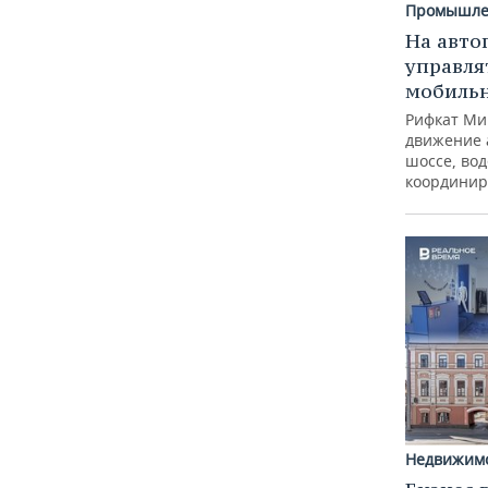
Промышле
На авто
управля
мобиль
Рифкат Ми
движение 
шоссе, вод
координир
Недвижим