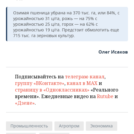
ВОДНЫЕ ВИДЫ СПОРТА
ОБРАЗОВАНИЕ
Озимая пшеница убрана на 370 тыс. га, или 84%, с
ХОККЕЙ С МЯЧОМ
ПРОИСШЕСТВИЯ
урожайностью 31 ц/га, рожь — на 75% с
урожайностью 25 ц/га, горох — на 62% с
урожайностью 19 ц/га. Предстоит обмолотить еще
715 тыс. га зерновых культур.
Олег Исаков
Подписывайтесь на
телеграм-канал
,
группу «ВКонтакте»
,
канал в MAX
и
страницу в «Одноклассниках»
«Реального
времени». Ежедневные видео на
Rutube
и
«Дзене»
.
Промышленность
Агропром
Экономика