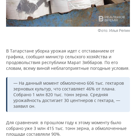
НЕФТЕХИМИЯ
РОЗНИЧНАЯ ТОРГОВЛЯ
НОВОСТИ ТЕХНОЛОГИЙ
МЕРОПРИЯТИЯ
НЕФТЬ
ТРАНСПОРТ
IT
НОВОСТИ МЕРОПРИЯТИЙ
СПОРТ
ОПК
Фото: Илья Репин
УСЛУГИ
МЕДИА
ВЫЕЗДНАЯ РЕДАКЦИЯ
НОВОСТИ СПОРТА
ОБЩЕСТВО
ЭНЕРГЕТИКА
В Татарстане уборка урожая идет с отставанием от
ТЕЛЕКОММУНИКАЦИИ
БИЗНЕС-БРАНЧИ
ФУТБОЛ
НОВОСТИ ОБЩЕСТВА
ФОТОГАЛЕРЕЯ
графика, сообщил министр сельского хозяйства и
продовольствия республики Марат Зяббаров. По его
ONLINE-КОНФЕРЕНЦИИ
ХОККЕЙ
ВЛАСТЬ
СЮЖЕТЫ
словам, всему виной неблагоприятные погодные условия.
ОТКРЫТАЯ ЛЕКЦИЯ
БАСКЕТБОЛ
ИНФРАСТРУКТУРА
СПРАВОЧНИК
— На данный момент обмолочено 606 тыс. гектаров
зерновых культур, что составляет 46% от плана.
Собрано 1 млн 820 тыс. тонн зерна. Средняя
ВОЛЕЙБОЛ
ИСТОРИЯ
СПИСОК ПЕРСОН
ПОЛНАЯ ВЕРСИЯ
урожайность достигает 30 центнеров с гектара, —
заявил он.
КИБЕРСПОРТ
КУЛЬТУРА
СПИСОК КОМПАНИЙ
Для сравнения: в прошлом году к этому моменту было
ФИГУРНОЕ КАТАНИЕ
МЕДИЦИНА
собрано уже 3 млн 415 тыс. тонн зерна, а обмолоченные
площади составляли 90%.