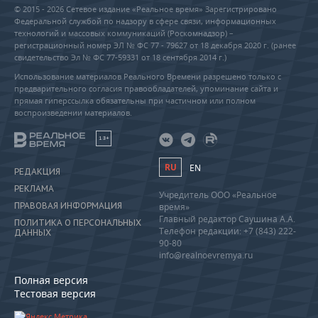
© 2015 - 2026 Сетевое издание «Реальное время» Зарегистрировано
Федеральной службой по надзору в сфере связи, информационных
технологий и массовых коммуникаций (Роскомнадзор) –
регистрационный номер ЭЛ № ФС 77 - 79627 от 18 декабря 2020 г. (ранее
свидетельство Эл № ФС 77-59331 от 18 сентября 2014 г.)
Использование материалов Реального Времени разрешено только с
предварительного согласия правообладателей, упоминание сайта и
прямая гиперссылка обязательны при частичном или полном
воспроизведении материалов.
18+
RU
EN
РЕДАКЦИЯ
РЕКЛАМА
Учредитель ООО «Реальное
ПРАВОВАЯ ИНФОРМАЦИЯ
время»
Главный редактор Саушина А.А.
ПОЛИТИКА О ПЕРСОНАЛЬНЫХ
Телефон редакции: +7 (843) 222-
ДАННЫХ
90-80
info@realnoevremya.ru
Полная версия
Тестовая версия