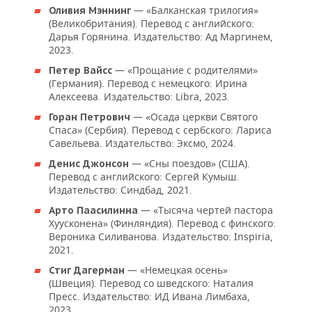
ВОДНЫЕ ВИДЫ СПОРТА
ОБРАЗОВАНИЕ
— «Балканская трилогия»
Оливия Мэннинг
(Великобритания). Перевод с английского:
ХОККЕЙ С МЯЧОМ
ПРОИСШЕСТВИЯ
Дарья Горянина. Издательство: Ад Маргинем,
2023.
— «Прощание с родителями»
Петер Вайсс
(Германия). Перевод с немецкого: Ирина
Алексеева. Издательство: Libra, 2023.
— «Осада церкви Святого
Горан Петрович
Спаса» (Сербия). Перевод с сербского: Лариса
Савельева. Издательство: Эксмо, 2024.
— «Сны поездов» (США).
Денис Джонсон
Перевод с английского: Сергей Кумыш.
Издательство: Синдбад, 2021.
— «Тысяча чертей пастора
Арто Паасилинна
Хуусконена» (Финляндия). Перевод с финского:
Вероника Силиванова. Издательство: Inspiria,
2021.
— «Немецкая осень»
Стиг Дагерман
(Швеция). Перевод со шведского: Наталия
Пресс. Издательство: ИД Ивана Лимбаха,
2023.