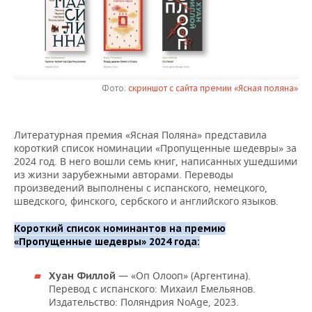
НЕФТЕХИМИЯ
РОЗНИЧНАЯ ТОРГОВЛЯ
НОВОСТИ ТЕХНОЛОГИЙ
МЕРОПРИЯТИЯ
НЕФТЬ
ТРАНСПОРТ
IT
НОВОСТИ МЕРОПРИЯТИЙ
СПОРТ
ОПК
УСЛУГИ
МЕДИА
ВЫЕЗДНАЯ РЕДАКЦИЯ
НОВОСТИ СПОРТА
Фото:
скриншот с сайта премии «Ясная поляна»
ОБЩЕСТВО
ЭНЕРГЕТИКА
ТЕЛЕКОММУНИКАЦИИ
БИЗНЕС-БРАНЧИ
ФУТБОЛ
НОВОСТИ ОБЩЕСТВА
ФОТОГАЛЕРЕЯ
Литературная премия «Ясная Поляна» представила
короткий список номинации «Пропущенные шедевры» за
ONLINE-КОНФЕРЕНЦИИ
ХОККЕЙ
ВЛАСТЬ
СЮЖЕТЫ
2024 год. В него вошли семь книг, написанных ушедшими
из жизни зарубежными авторами. Переводы
ОТКРЫТАЯ ЛЕКЦИЯ
БАСКЕТБОЛ
ИНФРАСТРУКТУРА
СПРАВОЧНИК
произведений выполнены с испанского, немецкого,
шведского, финского, сербского и английского языков.
ВОЛЕЙБОЛ
ИСТОРИЯ
СПИСОК ПЕРСОН
ПОЛНАЯ ВЕРСИЯ
Короткий список номинантов на премию
«Пропущенные шедевры» 2024 года:
КИБЕРСПОРТ
КУЛЬТУРА
СПИСОК КОМПАНИЙ
— «Оп Олооп» (Аргентина).
Хуан Филлой
ФИГУРНОЕ КАТАНИЕ
МЕДИЦИНА
Перевод с испанского: Михаил Емельянов.
Издательство: Поляндрия NoAge, 2023.