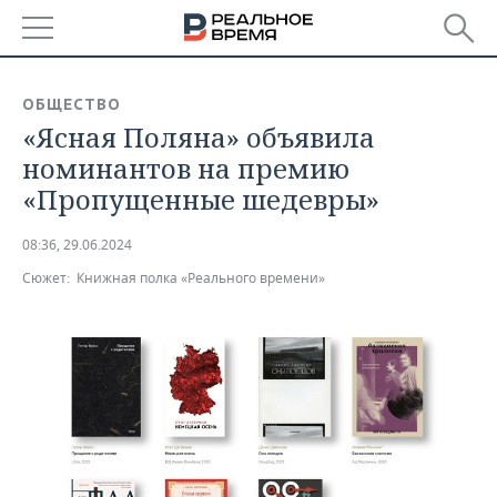
РЕГИОНЫ
ОБЩЕСТВО
«Ясная Поляна» объявила
БАШКОРТОСТАН
НОВОСТИ
номинантов на премию
ТАТАРСТАН
АНАЛИТИКА
«Пропущенные шедевры»
УДМУРТИЯ
НОВОСТИ АНАЛИТИКИ
ЭКОНОМИКА
08:36, 29.06.2024
Сюжет:
Книжная полка «Реального времени»
ДЕКЛАРАЦИИ О ДОХОДАХ
НОВОСТИ ЭКОНОМИКИ
ПРОМЫШЛЕННОСТЬ
КОРОЛИ ГОСЗАКАЗА ПФО
ФИНАНСЫ
НОВОСТИ
НЕДВИЖИМОСТЬ
ПРОМЫШЛЕННОСТИ
ВУЗЫ ТАТАРСТАНА
БАНКИ
НОВОСТИ НЕДВИЖИМОСТИ
АВТО
АГРОПРОМ
КОМУ ПРИНАДЛЕЖАТ
БЮДЖЕТ
НОВОСТИ АВТО
БИЗНЕС
ТОРГОВЫЕ ЦЕНТРЫ
МАШИНОСТРОЕНИЕ
ТАТАРСТАНА
ИНВЕСТИЦИИ
НОВОСТИ БИЗНЕСА
ТЕХНОЛОГИИ