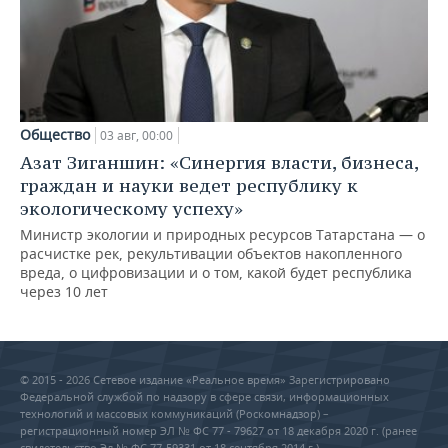
Общество
03 авг, 00:00
Азат Зиганшин: «Синергия власти, бизнеса,
граждан и науки ведет республику к
экологическому успеху»
Министр экологии и природных ресурсов Татарстана — о
расчистке рек, рекультивации объектов накопленного
вреда, о цифровизации и о том, какой будет республика
через 10 лет
© 2015 - 2026 Сетевое издание «Реальное время» Зарегистрировано
Федеральной службой по надзору в сфере связи, информационных
технологий и массовых коммуникаций (Роскомнадзор) –
регистрационный номер ЭЛ № ФС 77 - 79627 от 18 декабря 2020 г. (ранее
свидетельство Эл № ФС 77-59331 от 18 сентября 2014 г.)