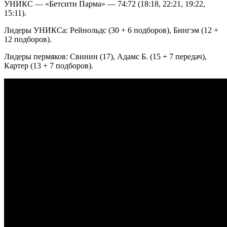
УНИКС — «Бетсити Парма» — 74:72 (18:18, 22:21, 19:22,
15:11).
Лидеры УНИКСа: Рейнольдс (30 + 6 подборов), Бингэм (12 +
12 подборов).
Лидеры пермяков: Свинин (17), Адамс Б. (15 + 7 передач),
Картер (13 + 7 подборов).