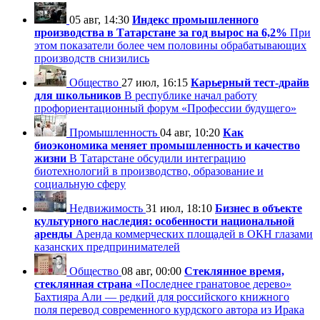
05 авг, 14:30
Индекс промышленного
производства в Татарстане за год вырос на 6,2%
При
этом показатели более чем половины обрабатывающих
производств снизились
Общество
27 июл, 16:15
Карьерный тест-драйв
для школьников
В республике начал работу
профориентационный форум «Профессии будущего»
Промышленность
04 авг, 10:20
Как
биоэкономика меняет промышленность и качество
жизни
В Татарстане обсудили интеграцию
биотехнологий в производство, образование и
социальную сферу
Недвижимость
31 июл, 18:10
Бизнес в объекте
культурного наследия: особенности национальной
аренды
Аренда коммерческих площадей в ОКН глазами
казанских предпринимателей
Общество
08 авг, 00:00
Стеклянное время,
стеклянная страна
«Последнее гранатовое дерево»
Бахтияра Али — редкий для российского книжного
поля перевод современного курдского автора из Ирака