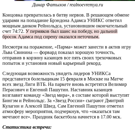
Динар Фатыхов / realnoevremya.ru
Концовка превратилась в битву нервов. В решающем обмене
ударами на попадание Брэндона Адамса УНИКС ответил
мощным данком Рейнольдса, установившим окончательный
счет 74:72.
У пермяков был шанс на победу, но дальний
бросок Адамса под сирену оказался неточным.
Несмотря на поражение, «Парма» может занести в актив игру
Льва Свинина — форвард показал хорошую точность,
отправив в корзину казанцев все пять своих трехочковых
попыток и установив новый карьерный рекорд.
Следующая возможность увидеть лидеров УНИКСа
представится болельщикам 15 февраля в Москве на Матче
всех звезд Лиги ВТБ. На паркете вновь встретятся Велимир
Перасович и Евгений Пашутин. Наставник казанцев
возглавит команду «Звезд мира», в составе которой выступят
Бингэм и Рейнольдс. За «Звезд России» сыграют Дмитрий
Кулагин и Алексей Швед. Сам Евгений Пашутин отметил
атмосферу мероприятия, подчеркнув, что «оказаться там
мечтают все». Праздник баскетбола начнется в 17.00 мск.
Статистика встречи: