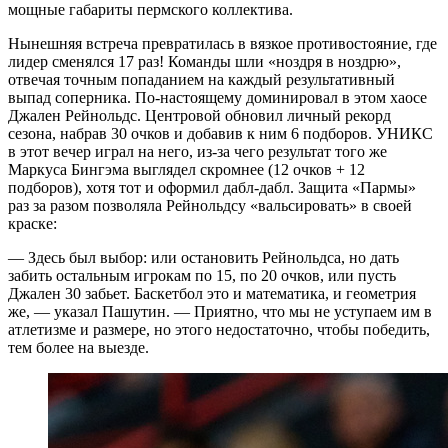
мощные габариты пермского коллектива.
Нынешняя встреча превратилась в вязкое противостояние, где
лидер сменялся 17 раз! Команды шли «ноздря в ноздрю»,
отвечая точным попаданием на каждый результативный
выпад соперника. По-настоящему доминировал в этом хаосе
Джален Рейнольдс. Центровой обновил личный рекорд
сезона, набрав 30 очков и добавив к ним 6 подборов. УНИКС
в этот вечер играл на него, из-за чего результат того же
Маркуса Бингэма выглядел скромнее (12 очков + 12
подборов), хотя тот и оформил дабл-дабл. Защита «Пармы»
раз за разом позволяла Рейнольдсу «вальсировать» в своей
краске:
— Здесь был выбор: или остановить Рейнольдса, но дать
забить остальным игрокам по 15, по 20 очков, или пусть
Джален 30 забьет. Баскетбол это и математика, и геометрия
же, — указал Пашутин. — Приятно, что мы не уступаем им в
атлетизме и размере, но этого недостаточно, чтобы победить,
тем более на выезде.