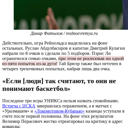
Динар Фатыхов / realnoevremya.ru
Действительно, игра Рейнольдса выделилась на фоне
остальных. Руслан Абдулбасиров и капитан Дмитрий Кулагин
набрали по 8 очков и сделали по 5 подборов. Пэрис Ли
ограничился семью очками,
при этом не реализовав ни одной
из пяти попыток из-за дуги!
Тай Брюэр также был неточен в
четырех трехочковых попытках, набрав лишь два очка.
«Если [люди] так считают, то они не
понимают баскетбол»
Последние три игры УНИКСа нельзя назвать спокойными.
Встреча с ЦСКА
завершилась поражением, а в матчах с
«Уралмашем» и
«Локомотивом-Кубанью»
казанцы уступали в
счете после первой половины. На фоне этих результатов
Велимир Перасович жестко отреагировал на критику в адрес
команды: