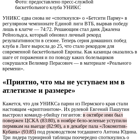
Фото: предоставлено пресс-службой
баскетбольного клуба УНИКС
УНИКС едва снова не «споткнулся» о «Бетсити Парму» в
регулярном чемпионате Единой лиги ВТБ, вырвав победу
лишь в клатче — 74:72. Решающим стал данк Джалена
Рейнольдса, который обновил личный рекорд
результативности в сезоне. Теперь серия домашних побед
клуба в Лиге выросла до 25, что стало рекордом для
современной баскетбольной Европы. Как казанцы оказались в
шаге от поражения и по поводу каких болельщиков
сокрушался Велимир Перасович — в материале «Реального
времени».
«Приятно, что мы не уступаем им в
атлетизме и размере»
Кажется, что для УНИКСа парни из Пермского края стали
настоящим «криптонитом». Их рулевой Евгений Пашутин
выстроил команду-убийцу гигантов:
в октябре ими был
повержен ЦСКА (83:80), в ноябре бело-зеленые уступили
пермякам на выезде (82:90), а в декабре пала «Локомотив-
Кубань» (93:85)
под руководством тогдашнего Антона Юдина.
Три лидера турнирной таблицы поочередно споткнулись о