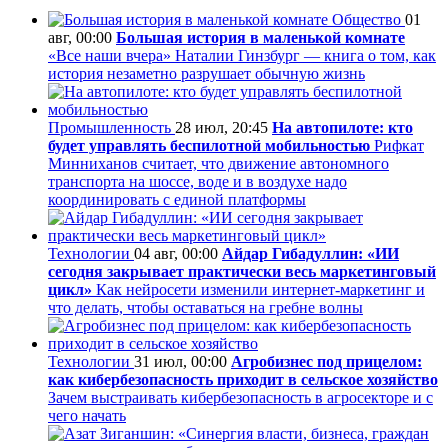
Общество
01
авг, 00:00
Большая история в маленькой комнате
«Все наши вчера» Наталии Гинзбург — книга о том, как
история незаметно разрушает обычную жизнь
Промышленность
28 июл, 20:45
На автопилоте: кто
будет управлять беспилотной мобильностью
Рифкат
Минниханов считает, что движение автономного
транспорта на шоссе, воде и в воздухе надо
координировать с единой платформы
Технологии
04 авг, 00:00
Айдар Гибадуллин: «ИИ
сегодня закрывает практически весь маркетинговый
цикл»
Как нейросети изменили интернет-маркетинг и
что делать, чтобы оставаться на гребне волны
Технологии
31 июл, 00:00
Агробизнес под прицелом:
как кибербезопасность приходит в сельское хозяйство
Зачем выстраивать кибербезопасность в агросекторе и с
чего начать