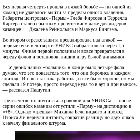
Вся первая четверть прошла в вязкой борьбе — ни одной из
команд не удавалось выйти за пределы одного владения.
Габариты центровых «Пармы» Глеба Фирсова и Террелла
Картера стали серьезным препятствием даже для лидеров
казанцев — Джалена Рейнольдса и Маркуса Бингэма.
Во втором отрезке защита превалировала над атакой —
первые очки в четверти УНИКС набрал только через 1,5
минуты. Финал первой половины и вовсе превратился в
череду фолов и остановок, лишив игру былой динамики.
— У двоих наших «больших» в конце было четыре фола —
думаю, что это показатель того, что они боролись в каждом
эпизоде. И наша тактика работала, и все было хорошо, но мы
сделали 19 потерь, просто перевод куда-то в аут и при выносе,
— рассказал Пашутин.
Третья четверть почти стала роковой для УНИКСа — после
серии ошибок казанцы отпустили «Парму» на дистанцию в
«+8». Однако «трешка» Михаила Беленицкого и проход
Пэриса Ли вернули интригу, сократив разницу до двух очков
к началу финального штурма.