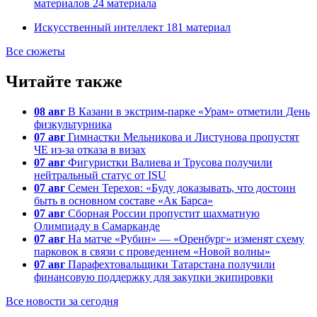
материалов
24
материала
Искусственный интеллект
181
материал
Все сюжеты
Читайте также
08 авг
В Казани в экстрим-парке «Урам» отметили День
физкультурника
07 авг
Гимнастки Мельникова и Листунова пропустят
ЧЕ из-за отказа в визах
07 авг
Фигуристки Валиева и Трусова получили
нейтральный статус от ISU
07 авг
Семен Терехов: «Буду доказывать, что достоин
быть в основном составе «Ак Барса»
07 авг
Сборная России пропустит шахматную
Олимпиаду в Самарканде
07 авг
На матче «Рубин» — «Оренбург» изменят схему
парковок в связи с проведением «Новой волны»
07 авг
Парафехтовальщики Татарстана получили
финансовую поддержку для закупки экипировки
Все новости за сегодня