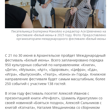
НЕФТЕХИМИЯ
РОЗНИЧНАЯ ТОРГОВЛЯ
НОВОСТИ ТЕХНОЛОГИЙ
МЕРОПРИЯТИЯ
НЕФТЬ
ТРАНСПОРТ
IT
НОВОСТИ МЕРОПРИЯТИЙ
СПОРТ
ОПК
УСЛУГИ
МЕДИА
ВЫЕЗДНАЯ РЕДАКЦИЯ
НОВОСТИ СПОРТА
Писательница Екатерина Манойло и редактор Ася Шевченко на
ОБЩЕСТВО
ЭНЕРГЕТИКА
фестивале «Белый июнь» в 2023 году. Фото: Предоставлено
организаторами международного фестиваля «Белый июнь»
ТЕЛЕКОММУНИКАЦИИ
БИЗНЕС-БРАНЧИ
ФУТБОЛ
НОВОСТИ ОБЩЕСТВА
ФОТОГАЛЕРЕЯ
ONLINE-КОНФЕРЕНЦИИ
ХОККЕЙ
ВЛАСТЬ
СЮЖЕТЫ
С 21 по 30 июня в Архангельске пройдет Международный
фестиваль «Белый июнь». Всего запланировано порядка
950 культурных событий по направлениям: «Книги»,
ОТКРЫТАЯ ЛЕКЦИЯ
БАСКЕТБОЛ
ИНФРАСТРУКТУРА
СПРАВОЧНИК
«Дети», «Музыка», «Арт», «Здоровье», «Цифра», «Еда»,
«Игра», «Выпускной», «Театр», «Кино» и» Город». Книжное
ВОЛЕЙБОЛ
ИСТОРИЯ
СПИСОК ПЕРСОН
ПОЛНАЯ ВЕРСИЯ
направление фестиваля будет самым масштабным, более
250 событий с участием 138 гостей.
КИБЕРСПОРТ
КУЛЬТУРА
СПИСОК КОМПАНИЙ
В этом году фестиваль посетят Алексей Иванов с
презентацией книги «Речфлот», Шамиль Идиатуллин со
ФИГУРНОЕ КАТАНИЕ
МЕДИЦИНА
своей новинкой «Бояться поздно», Алексей Сальников с
книгой «Когната», Наталия Мещанинова со сборником