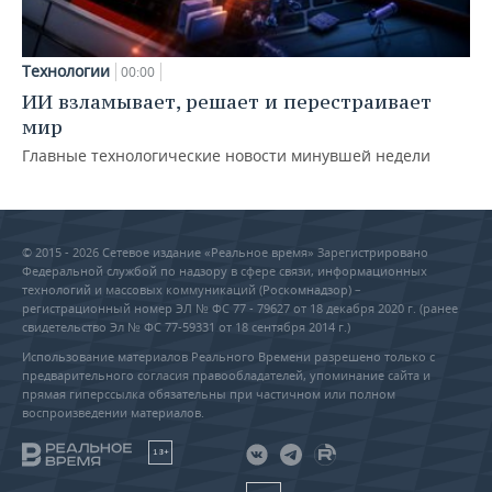
Технологии
00:00
ИИ взламывает, решает и перестраивает
мир
Главные технологические новости минувшей недели
© 2015 - 2026 Сетевое издание «Реальное время» Зарегистрировано
Федеральной службой по надзору в сфере связи, информационных
технологий и массовых коммуникаций (Роскомнадзор) –
регистрационный номер ЭЛ № ФС 77 - 79627 от 18 декабря 2020 г. (ранее
свидетельство Эл № ФС 77-59331 от 18 сентября 2014 г.)
Использование материалов Реального Времени разрешено только с
предварительного согласия правообладателей, упоминание сайта и
прямая гиперссылка обязательны при частичном или полном
воспроизведении материалов.
18+