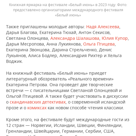
Книжная ярмарка на фестивале «Белый июнь» в 2023 году.
предоставлено организаторами международного фестиваля
«Белый июнь»
Также приглашены молодые авторы:
Надя Алексеева
,
Дарья Благова, Екатерина Тюхай, Антон Секисов,
Светлана Олонцева,
Александра Шалашова
,
Юлия Купор
,
Дарья Месропова, Анна Лукиянова,
Ольга Птицева
,
Екатерина Звонцова, Дарина Стрельченко, Денис
Лукьянов, Алиса Бодлер, Александрия Рихтер и Хельга
Воджик.
На книжный фестиваль «Белый июнь» приедет
литературный обозреватель «Реального времени»
Екатерина Петрова. Она проведет две творческие
встречи — с писательницами Светланой Олонцевой и
Ольгой Птицевой. А также будет участвовать в дискуссии
о
скандинавских детективах
, о современной исландской
прозе и о
комиксах
как новом способе чтения классики.
Кроме этого, на фестивале будут международные гости из
12 стран — Норвегии, Исландии, Швеции, Финляндии,
Гренландии, Швейцарии, Германии, Сербии, США,