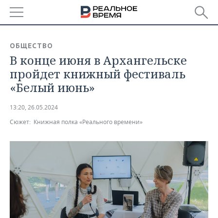
РЕГИОНЫ
ОБЩЕСТВО
В конце июня в Архангельске
БАШКОРТОСТАН
НОВОСТИ
пройдет книжный фестиваль
ТАТАРСТАН
АНАЛИТИКА
«Белый июнь»
УДМУРТИЯ
НОВОСТИ АНАЛИТИКИ
ЭКОНОМИКА
13:20, 26.05.2024
Сюжет:
Книжная полка «Реального времени»
ДЕКЛАРАЦИИ О ДОХОДАХ
НОВОСТИ ЭКОНОМИКИ
ПРОМЫШЛЕННОСТЬ
КОРОЛИ ГОСЗАКАЗА ПФО
ФИНАНСЫ
НОВОСТИ
НЕДВИЖИМОСТЬ
ПРОМЫШЛЕННОСТИ
ВУЗЫ ТАТАРСТАНА
БАНКИ
НОВОСТИ НЕДВИЖИМОСТИ
АВТО
АГРОПРОМ
КОМУ ПРИНАДЛЕЖАТ
БЮДЖЕТ
НОВОСТИ АВТО
БИЗНЕС
ТОРГОВЫЕ ЦЕНТРЫ
МАШИНОСТРОЕНИЕ
ТАТАРСТАНА
ИНВЕСТИЦИИ
НОВОСТИ БИЗНЕСА
ТЕХНОЛОГИИ