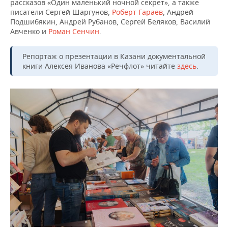
ВОДНЫЕ ВИДЫ СПОРТА
ОБРАЗОВАНИЕ
рассказов «Один маленький ночной секрет», а также
писатели Сергей Шаргунов,
Роберт Гараев
, Андрей
Подшибякин, Андрей Рубанов, Сергей Беляков, Василий
ХОККЕЙ С МЯЧОМ
ПРОИСШЕСТВИЯ
Авченко и
Роман Сенчин
.
Репортаж о презентации в Казани документальной
книги Алексея Иванова «Речфлот» читайте
здесь
.